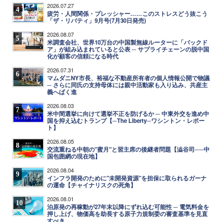
2026.07.27
4
疲労・人間関係・プレッシャー……このストレスどう抜こう
「ザ・リバティ」9月号(7月30日発売)
2026.08.07
5
米調査会社、世界10万台の中国製無線ルーターに「バックド
ア」が組み込まれていると公表 ─ サプライチェーンの脱中国
化が顧客の信頼になる時代
2026.07.31
6
マムダニNY市長、裕福な不動産所有者の個人情報公開で物議
─ さらに同氏の支持母体には親中活動家も入り込み、共産主
義へばく進
2026.08.03
7
米中間選挙に向けて選挙不正を防げるか ─ 中東外交を進め中
国を抑え込むトランプ【─The Liberty─ワシントン・レポー
ト】
2026.08.05
8
交流重ねる中朝の"蜜月"と習主席の後継者問題【澁谷司──中
国包囲網の現在地】
2026.08.04
9
インフラ開発のために"未開発資源"を担保に取られるガーナ
の運命【チャイナリスクの死角】
2026.08.01
10
泊原発の再稼動が27年末以降にずれ込む可能性 ─ 電気料金を
押し上げ、物価高を助長する原子力規制委の審査基準を見直
すべき