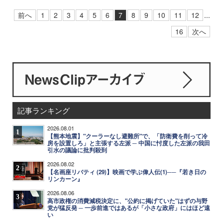
前へ
1
2
3
4
5
6
7
8
9
10
11
12
...
16
次へ
記事ランキング
2026.08.01
1
【熊本地震】"クーラーなし避難所"で、「防衛費を削って冷
房を設置しろ」と主張する左派 ─ 中国に忖度した左派の我田
引水の議論に批判殺到
2026.08.02
2
【名画座リバティ (29)】映画で学ぶ偉人伝(1)──『若き日の
リンカーン』
2026.08.06
3
高市政権の消費減税決定に、"公約に掲げていた"はずの与野
党が猛反発 ─ 一歩前進ではあるが「小さな政府」にはほど遠
い