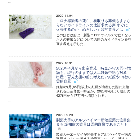
...
2022.11.04
コロナ感染者の死亡、看取りも葬儀もままな
らないガイドラインの改訂求める声 すぐに
火葬するのが「恐ろしい」霊的背景とは
このほど政府は、新型コロナウィルスで亡くなっ
た人の葬儀などについての国のガイドラインを見
直す考えを示した。
...
2022.10.31
2023年4月から出産育児一時金が47万円へ増
額も、現行のままでは人工妊娠中絶も対象
出産・育児支援の前に考えたい妊娠や中絶の
霊的背景
妊娠4カ月(85日)以上の妊婦が出産した際に支給
される出産育児一時金が、2023年4月より現行の
42万円から47万円へ増額される。
...
2022.09.29
製薬大手のアルツハイマー新治療薬に注目集
まる 認知症の背景は霊的影響であることも
製薬大手エーザイが開発するアルツハイマー病の
進行そのものを抑える治療薬について、同社はこ