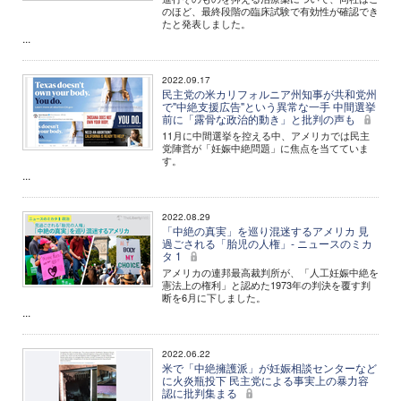
のほど、最終段階の臨床試験で有効性が確認でき
たと発表しました。
...
2022.09.17
民主党の米カリフォルニア州知事が共和党州
で"中絶支援広告"という異常な一手 中間選挙
前に「露骨な政治的動き」と批判の声も
11月に中間選挙を控える中、アメリカでは民主
党陣営が「妊娠中絶問題」に焦点を当てていま
す。
...
2022.08.29
「中絶の真実」を巡り混迷するアメリカ 見
過ごされる「胎児の人権」- ニュースのミカ
タ 1
アメリカの連邦最高裁判所が、「人工妊娠中絶を
憲法上の権利」と認めた1973年の判決を覆す判
断を6月に下しました。
...
2022.06.22
米で「中絶擁護派」が妊娠相談センターなど
に火炎瓶投下 民主党による事実上の暴力容
認に批判集まる