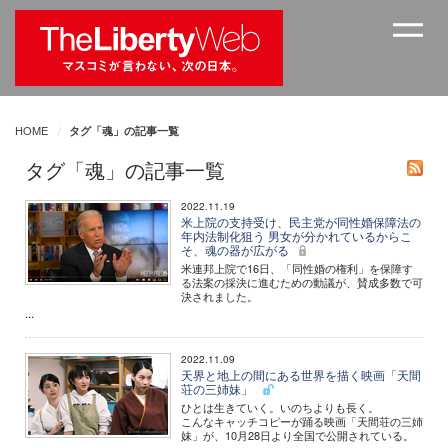
HOME
タグ「魂」の記事一覧
タグ「魂」の記事一覧
2022.11.19
米上院の支持受け、民主党が同性婚保障法の
年内法制化狙う 男女が分かれているからこ
そ、魂の器が広がる
米連邦上院で16日、「同性婚の権利」を保障す
る法案の採決に進むための動議が、賛成多数で可
決されました。
...
2022.11.09
天界と地上の間にある世界を描く映画「天間
荘の三姉妹」
ひとは生きていく。いのちよりも長く。
こんなキャッチコピーが踊る映画「天間荘の三姉
妹」が、10月28日より全国で公開されている。