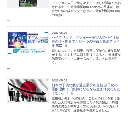
アメリカで人工中絶をめぐって激しい議論が交わ
される中、中絶擁護派(pro-choice)の団体が、教
会や妊娠相談センターなどの中絶反対派(pro-life)
の拠点に
...
2022.05.29
ハイブリッド、グレイ── 宇宙人のバイオ研
究の今 - 世界でただ一つの宇宙人最深ファイ
ル 022
眠りについていた深夜、寝室に"何か"の妙な気配
がする。おもむろに目を開けてみると、無機質な
治療室のベッドに乗せられていることに気が付
く。
...
2022.05.05
日本の子供の数が過去最少を更新 少子化の
霊的理由に「奴隷になるなら生まれ変わりた
くない」!?
総務省が4日、5月5日の「こどもの日」を前に発
表した人口推計から算出した子供の数は、15歳
未満の男女が前年より25万人少ない1465万人(4
月1日時点)で、過去最少を更新しました。
...