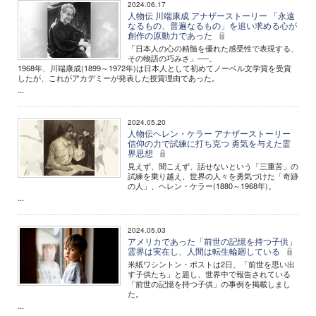
2024.06.17
人物伝 川端康成 アナザーストーリー 「永遠
なるもの、普遍なるもの」を追い求める心が
創作の原動力であった
「日本人の心の精髄を優れた感受性で表現する、
その物語の巧みさ」──。
1968年、川端康成(1899～1972年)は日本人として初めてノーベル文学賞を受賞
したが、これがアカデミーが発表した授賞理由であった。
...
2024.05.20
人物伝ヘレン・ケラー アナザーストーリー
信仰の力で試練に打ち克つ 勇気を与えた霊
界思想
見えず、聞こえず、話せないという「三重苦」の
試練を乗り越え、世界の人々を勇気づけた「奇跡
の人」、ヘレン・ケラー(1880～1968年)。
...
2024.05.03
アメリカであった「前世の記憶を持つ子供」
霊界は実在し、人間は転生輪廻している
米紙ワシントン・ポストは2日、「前世を思い出
す子供たち」と題し、世界中で報告されている
「前世の記憶を持つ子供」の事例を掲載しまし
た。
...