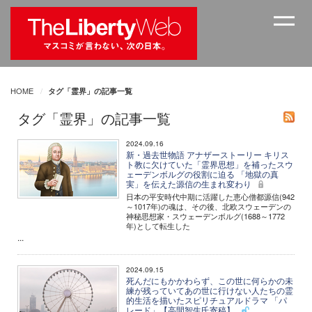
HOME
タグ「霊界」の記事一覧
タグ「霊界」の記事一覧
2024.09.16
新・過去世物語 アナザーストーリー キリス
ト教に欠けていた「霊界思想」を補ったスウ
ェーデンボルグの役割に迫る 「地獄の真
実」を伝えた源信の生まれ変わり
日本の平安時代中期に活躍した恵心僧都源信(942
～1017年)の魂は、その後、北欧スウェーデンの
神秘思想家・スウェーデンボルグ(1688～1772
年)として転生した
...
2024.09.15
死んだにもかかわらず、この世に何らかの未
練が残っていてあの世に行けない人たちの霊
的生活を描いたスピリチュアルドラマ 「パ
レード」【高間智生氏寄稿】