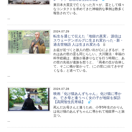
東日本大震災で亡くなった方々が、霊として様々
なコンタクトを求めてきた神秘的な事例は数多く
報告されている。
...
2024.07.29
転生を通じて伝えた「地獄の真実」 源信は
スウェーデンボルグに生まれ変わった - 新・
過去世物語 人は生まれ変わる
お盆が近づくと故人の想い出が心によぎるが、そ
れはあの世の霊も同じらしい。大川隆法・幸福の
科学総裁は、遺族が墓参りなどを行う時期に、あ
の世の先祖が遺族を想うと、「両者の念が合体し
て、そこに橋が架かって、(この世に)出てきやす
くなる」と述べている。
...
2024.07.28
映画「化け猫あんずちゃん」 化け猫に導か
れ、亡き母と逢うべく女の子が地獄を探訪
【高間智生氏寄稿】
死んだお母さんと逢うため、小学5年生のかりん
は化け猫のあんずちゃんに導かれて地獄界へと旅
立つ。
...