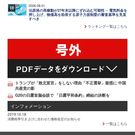
2026.08.01
10
泊原発の再稼動が27年末以降にずれ込む可能性 ─ 電気料金を
押し上げ、物価高を助長する原子力規制委の審査基準を見直
すべき
ランキング一覧はこちら
トランプが「敗北宣言」をしない理由「不正選挙」疑惑に 中国
共産党の影
G20の日露首脳会談で 「日露平和条約」締結の決断を
インフォメーション
2019.10.18
消費税率引き上げに合わせた価格改定のお知らせ
一覧はこちら