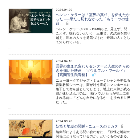
2024.04.29
ヘレン・ケラーは「霊界の真相」を伝えたか
った ──果たし切れなかった「もう一つの使
命」
ヘレン・ケラー(1880～1968年)は、見えず、聞
こえず、喋れないという「三重苦」の試練を乗り
越え、世界の人々を勇気づけた「奇跡の人」とし
て知られている。
...
2024.04.18
霊界の生まれ変わりセンターと人生のきらめ
きを描いた映画 「ソウルフル・ワールド」
【高間智生氏寄稿】
ニューヨークでジャズ・ミュージシャンを夢見る
音楽教師ジョーは、夢が叶う直前にマンホールに
落下して命を落としてしまう。地上に未練が残る
彼が迷い込んだのは、魂(ソウル)たちが地上に生
まれる前に「どんな自分になるか」を決める世界
だった。
...
2024.03.28
妖怪と地獄の関係 - ニュースのミカタ
編集部によくある問い合わせに、「妖怪と地獄の
関係はどうなっているのか」というものがある。