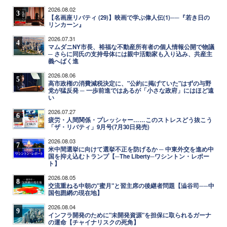
2026.08.02
3
【名画座リバティ (29)】映画で学ぶ偉人伝(1)──『若き日の
リンカーン』
2026.07.31
4
マムダニNY市長、裕福な不動産所有者の個人情報公開で物議
─ さらに同氏の支持母体には親中活動家も入り込み、共産主
義へばく進
2026.08.06
5
高市政権の消費減税決定に、"公約に掲げていた"はずの与野
党が猛反発 ─ 一歩前進ではあるが「小さな政府」にはほど遠
い
2026.07.27
6
疲労・人間関係・プレッシャー……このストレスどう抜こう
「ザ・リバティ」9月号(7月30日発売)
2026.08.03
7
米中間選挙に向けて選挙不正を防げるか ─ 中東外交を進め中
国を抑え込むトランプ【─The Liberty─ワシントン・レポー
ト】
2026.08.05
8
交流重ねる中朝の"蜜月"と習主席の後継者問題【澁谷司──中
国包囲網の現在地】
2026.08.04
9
インフラ開発のために"未開発資源"を担保に取られるガーナ
の運命【チャイナリスクの死角】