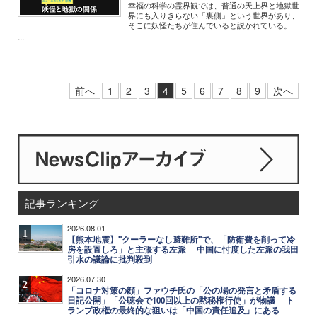
幸福の科学の霊界観では、普通の天上界と地獄世
界にも入りきらない「裏側」という世界があり、
そこに妖怪たちが住んでいると説かれている。
...
前へ
1
2
3
4
5
6
7
8
9
次へ
記事ランキング
2026.08.01
1
【熊本地震】"クーラーなし避難所"で、「防衛費を削って冷
房を設置しろ」と主張する左派 ─ 中国に忖度した左派の我田
引水の議論に批判殺到
2026.07.30
2
「コロナ対策の顔」ファウチ氏の「公の場の発言と矛盾する
日記公開」「公聴会で100回以上の黙秘権行使」が物議 ─ ト
ランプ政権の最終的な狙いは「中国の責任追及」にある