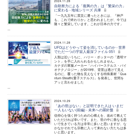
2024.11.28
自助努力による「復興の力」は「繁栄の力」
に変わる - 地域シリーズ 兵庫
「一九九五年に震災に遭ったときには、『神戸
も、これで終わりか』と思われましたが、今では
隆々と繁栄しています。これが日本の力です」
...
2024.11.28
UFOはどうやって姿を消しているのか - 世界
でただ一つの宇宙人最深ファイル 051
人類は近いうちに、ハリー・ポッターの「透明マ
ント」を手に入れられるかもしれません。
カナダの軍服メーカー「ハイパーステルス・バイ
オテクノロジー」が2019年、背景は透けて見え
るのに、覆った物を見えなくする特殊素材「Qua
ntum Stealth(量子ステルス)」を発表し、世間を
アッと言わせました
...
2024.10.29
「あの世はない」と証明できた人は いまだ
一人もいない(前編) - 未来への羅針盤
信仰心を強く持つための心構えを、改めて教えて
いただければ幸いです。また、世の中に善なる思
いで生きている方は非常に多いと思いますが、な
かなかそれでも宗教に入って来れない方たちは多
いと思います。