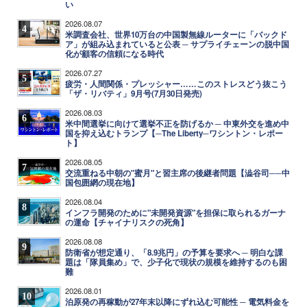
い
2026.08.07
4
米調査会社、世界10万台の中国製無線ルーターに「バックド
ア」が組み込まれていると公表 ─ サプライチェーンの脱中国
化が顧客の信頼になる時代
2026.07.27
5
疲労・人間関係・プレッシャー……このストレスどう抜こう
「ザ・リバティ」9月号(7月30日発売)
2026.08.03
6
米中間選挙に向けて選挙不正を防げるか ─ 中東外交を進め中
国を抑え込むトランプ【─The Liberty─ワシントン・レポー
ト】
2026.08.05
7
交流重ねる中朝の"蜜月"と習主席の後継者問題【澁谷司──中
国包囲網の現在地】
2026.08.04
8
インフラ開発のために"未開発資源"を担保に取られるガーナ
の運命【チャイナリスクの死角】
2026.08.08
9
防衛省が想定通り、「8.9兆円」の予算を要求へ ─ 明白な課
題は「隊員集め」で、少子化で現状の規模を維持するのも困
難
2026.08.01
10
泊原発の再稼動が27年末以降にずれ込む可能性 ─ 電気料金を