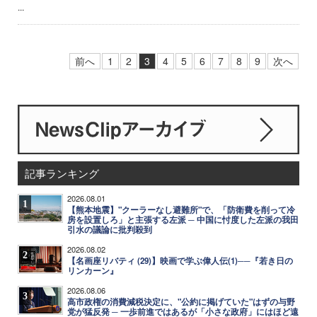
...
前へ
1
2
3
4
5
6
7
8
9
次へ
記事ランキング
2026.08.01
1
【熊本地震】"クーラーなし避難所"で、「防衛費を削って冷
房を設置しろ」と主張する左派 ─ 中国に忖度した左派の我田
引水の議論に批判殺到
2026.08.02
2
【名画座リバティ (29)】映画で学ぶ偉人伝(1)──『若き日の
リンカーン』
2026.08.06
3
高市政権の消費減税決定に、"公約に掲げていた"はずの与野
党が猛反発 ─ 一歩前進ではあるが「小さな政府」にはほど遠