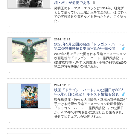
鈍・根」が必要である
発明王のトーマス・エジソンは1914年、研究所
として使っていた工場が火事で全焼し、ほぼすべ
ての実験道具や資料などを失ったとき、こう語っ
た。
...
2024.12.19
2025年5月公開の映画『ドラゴン・ハート』
第二弾特報映像＆場面写真が一挙公開！
2025年5月23日に公開される長編アニメーション
映画最新作『ドラゴン・ハート─霊界探訪記─』
(製作総指揮・原作 大川隆法・幸福の科学総裁)の
第二弾特報映像が公開された。
...
2024.12.03
映画『ドラゴン・ハート』の公開日が2025
年5月23日に決定！ キャスト情報も発表
製作総指揮・原作を大川隆法・幸福の科学総裁が
手掛ける待望の長編アニメーション映画最新作
『ドラゴン・ハート──霊界探訪記─』の公開日
が、2025年5月23日(金)に決定したと発表され、
併せてビジュアルが公開された。
...