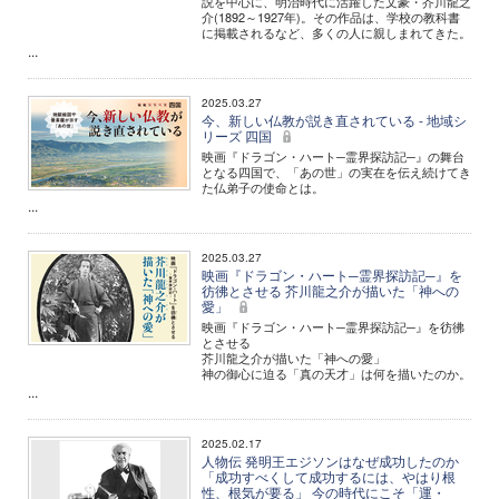
説を中心に、明治時代に活躍した文豪・芥川龍之
介(1892～1927年)。その作品は、学校の教科書
に掲載されるなど、多くの人に親しまれてきた。
...
2025.03.27
今、新しい仏教が説き直されている - 地域シ
リーズ 四国
映画『ドラゴン・ハート─霊界探訪記─』の舞台
となる四国で、「あの世」の実在を伝え続けてき
た仏弟子の使命とは。
...
2025.03.27
映画『ドラゴン・ハート─霊界探訪記─』を
彷彿とさせる 芥川龍之介が描いた「神への
愛」
映画『ドラゴン・ハート─霊界探訪記─』を彷彿
とさせる
芥川龍之介が描いた「神への愛」
神の御心に迫る「真の天才」は何を描いたのか。
...
2025.02.17
人物伝 発明王エジソンはなぜ成功したのか
「成功すべくして成功するには、やはり根
性、根気が要る」 今の時代にこそ「運・