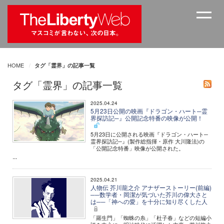
HOME
タグ「霊界」の記事一覧
タグ「霊界」の記事一覧
2025.04.24
5月23日公開の映画『ドラゴン・ハート─霊
界探訪記─』公開記念特番の映像が公開！
5月23日に公開される映画『ドラゴン・ハート─
霊界探訪記─』(製作総指揮・原作 大川隆法)の
「公開記念特番」映像が公開された。
...
2025.04.21
人物伝 芥川龍之介 アナザーストーリー(前編)
──数学者・岡潔が気づいた芥川の偉大さと
は──「神への愛」を十分に知り尽くした人
「羅生門」「蜘蛛の糸」「杜子春」などの短編小