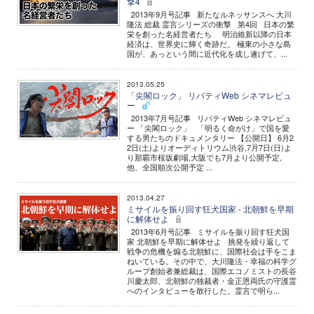
撃4
2013年9月号記事 新たなルネッサンスへ 大川
隆法 総裁 霊言シリーズの衝撃 第4回 日本の繁
栄を創った名経営者たち 明治維新以降の日本
経済は、世界史に輝く奇跡だ。 極東の小さな島
国が、あっという間に近代化を成し遂げて、...
2013.05.25
「尖閣ロック」 リバティWeb シネマレビュ
ー
2013年7月号記事 リバティWeb シネマレビュ
ー 「尖閣ロック」 「明るく命がけ」で国を愛
する男たちのドキュメンタリー 【公開日】 6月2
2日(土)よりオーディトリウム渋谷,7月7日(日)よ
り那覇市桜坂劇場,大阪でも7月より公開予定,
他、全国順次公開予定 ...
2013.04.27
ミサイルを振り回す狂犬国家 - 北朝鮮を早期
に解体せよ
2013年6月号記事 ミサイルを振り回す狂犬国
家 北朝鮮を早期に解体せよ 挑発を繰り返して
戦争の危機を煽る北朝鮮に、国際社会は手をこま
ねいている。その中で、大川隆法・幸福の科学グ
ループ創始者兼総裁は、国際エコノミストの長谷
川慶太郎、北朝鮮の独裁者・金正恩両氏の守護霊
へのインタビューを敢行した。霊言で明ら...