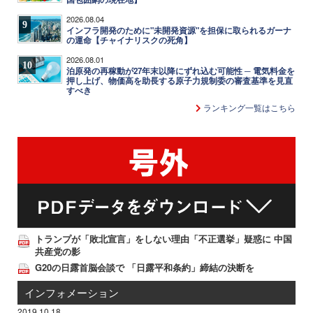
2026.08.04
9
インフラ開発のために"未開発資源"を担保に取られるガーナ
の運命【チャイナリスクの死角】
2026.08.01
10
泊原発の再稼動が27年末以降にずれ込む可能性 ─ 電気料金を
押し上げ、物価高を助長する原子力規制委の審査基準を見直
すべき
ランキング一覧はこちら
トランプが「敗北宣言」をしない理由「不正選挙」疑惑に 中国
共産党の影
G20の日露首脳会談で 「日露平和条約」締結の決断を
インフォメーション
2019.10.18