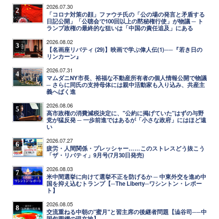
2026.07.30
2
「コロナ対策の顔」ファウチ氏の「公の場の発言と矛盾する
日記公開」「公聴会で100回以上の黙秘権行使」が物議 ─ ト
ランプ政権の最終的な狙いは「中国の責任追及」にある
2026.08.02
3
【名画座リバティ (29)】映画で学ぶ偉人伝(1)──『若き日の
リンカーン』
2026.07.31
4
マムダニNY市長、裕福な不動産所有者の個人情報公開で物議
─ さらに同氏の支持母体には親中活動家も入り込み、共産主
義へばく進
2026.08.06
5
高市政権の消費減税決定に、"公約に掲げていた"はずの与野
党が猛反発 ─ 一歩前進ではあるが「小さな政府」にはほど遠
い
2026.07.27
6
疲労・人間関係・プレッシャー……このストレスどう抜こう
「ザ・リバティ」9月号(7月30日発売)
2026.08.03
7
米中間選挙に向けて選挙不正を防げるか ─ 中東外交を進め中
国を抑え込むトランプ【─The Liberty─ワシントン・レポー
ト】
2026.08.05
8
交流重ねる中朝の"蜜月"と習主席の後継者問題【澁谷司──中
国包囲網の現在地】