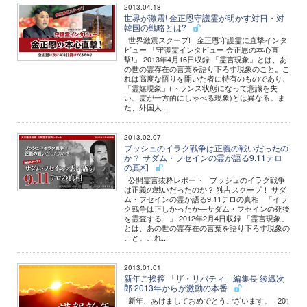
2013.04.18
世界が激震! 金正恩守護霊が明かす対日・対
韓国の戦略とは?
世界激震スクープ! 金正恩守護霊に直撃インタ
ビュー 「守護霊インタビュー 金正恩の本心直
撃!」 2013年4月16日収録 「霊言現象」とは、あ
の世の霊存在の言葉を語り下ろす現象のこと。こ
れは高度な悟りを開いた者に特有のものであり、
「霊媒現象」(トランス状態になって意識を失
い、霊が一方的にしゃべる現象)とは異なる。ま
た、外国人...
2013.02.07
ブッシュのイラク戦争は正義の戦いだったの
か？ サダム・フセインの霊が語る9.11テロ
の真相
公開霊言抜粋レポート ブッシュのイラク戦争
は正義の戦いだったのか？ 独占スクープ！ サダ
ム・フセインの霊が語る9.11テロの真相 「イラ
ク戦争は正しかったか―サダム・フセインの死後
を霊査する―」 2012年2月4日収録 「霊言現象」
とは、あの世の霊存在の言葉を語り下ろす現象の
こと。これ...
2013.01.01
新年ご挨拶 「ザ・リバティ」編集長 綾織次
郎 2013年からが激動の本番
新年、あけましておめでとうございます。 201