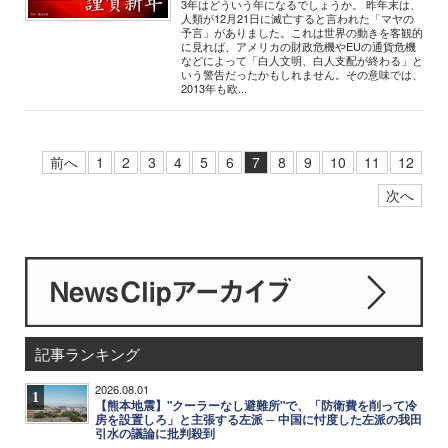
3年はどういう年になるでしょうか。 昨年末は、
人類が12月21日に滅亡すると言われた「マヤの
予言」がありました。これは世界の動きを客観的
に見れば、アメリカの財政危機やEUの通貨危機
などによって「白人文明、白人支配が終わる」と
いう警告だったかもしれません。その意味では、
2013年も欧...
前へ
1
2
3
4
5
6
7
8
9
10
11
12
次へ
記事ランキング
2026.08.01
1
【熊本地震】"クーラーなし避難所"で、「防衛費を削って冷
房を設置しろ」と主張する左派 ─ 中国に忖度した左派の我田
引水の議論に批判殺到