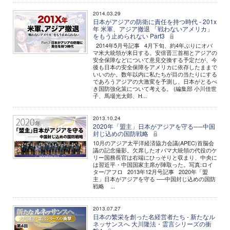
2014.03.29
日本がアジアの防衛に責任を持つ時代 - 201x
年 米軍、アジア撤退 「戦わないアメリカ」
をもう止められない Part3
2014年5月号記事 4月下旬、約4年ぶりにオバ
マ米大統領が来日する。安倍晋三首相とアジアの
安全保障などについて意見交換する予定だが、今
後も日本の安全保障をアメリカに依存したままで
いいのか。数年以内に私たちが目の当たりにする
であろうアジアの大激変を予測し、日本がとるべ
き国防強化策について考える。 (編集部 小川佳世
子、馬場光太郎、H...
2013.10.24
2020年「盟主」日本がアジアを守る──中国
封じ込めの国防戦略
10月のアジア太平洋経済協力会議(APEC)首脳会
議の記念撮影。欠席したオバマ大統領の代役のケ
リー国務長官は右端にひっそりと収まり、中央に
は習近平・中国国家主席が陣取った。写真:ロイ
ター/アフロ 2013年12月号記事 2020年「盟
主」日本がアジアを守る ──中国封じ込めの国防
戦略 ...
2013.07.27
日本の繁栄を創った名経営者たち - 新たなル
ネッサンスへ 大川隆法・霊言シリーズの衝