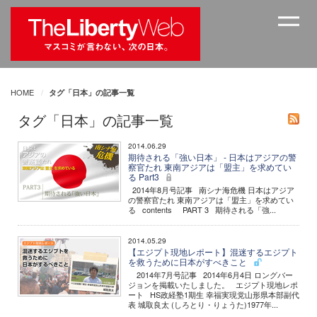
HOME
タグ「日本」の記事一覧
タグ「日本」の記事一覧
2014.06.29
期待される「強い日本」 - 日本はアジアの警
察官たれ 東南アジアは「盟主」を求めてい
る Part3
2014年8月号記事 南シナ海危機 日本はアジア
の警察官たれ 東南アジアは「盟主」を求めてい
る contents PART 3 期待される「強...
2014.05.29
【エジプト現地レポート】混迷するエジプト
を救うために日本がすべきこと
2014年7月号記事 2014年6月4日 ロングバー
ジョンを掲載いたしました。 エジプト現地レポ
ート HS政経塾1期生 幸福実現党山形県本部副代
表 城取良太 (しろとり・りょうた)1977年...