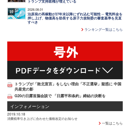
トランプ支持政権が増えている
2026.08.01
10
泊原発の再稼動が27年末以降にずれ込む可能性 ─ 電気料金を
押し上げ、物価高を助長する原子力規制委の審査基準を見直
すべき
ランキング一覧はこちら
トランプが「敗北宣言」をしない理由「不正選挙」疑惑に 中国
共産党の影
G20の日露首脳会談で 「日露平和条約」締結の決断を
インフォメーション
2019.10.18
消費税率引き上げに合わせた価格改定のお知らせ
一覧はこちら