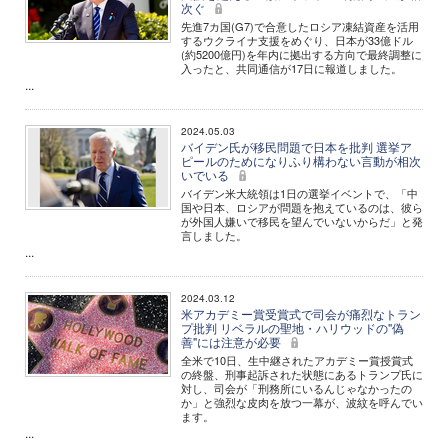
次ぐ
先進7カ国(G7)で合意したロシア凍結資産を活用
するウクライナ支援をめぐり、日本が33億ドル
(約5200億円)を年内に拠出する方向で最終調整に
入ったと、共同通信が17日に報道しました。
...
2024.05.03
バイデン氏が移民問題で日本を批判 選挙ア
ピールのためになりふり構わない言動が相次
いでいる
バイデン米大統領は1日の選挙イベントで、「中
国や日本、ロシアが問題を抱えているのは、彼ら
が外国人嫌いで移民を望んでいないからだ」と発
言しました。
...
2024.03.12
米アカデミー賞受賞式で司会が痛烈なトラン
プ批判 リベラルの聖地・ハリウッドの"偽
善"には注意が必要
全米で10日、生中継されたアカデミー賞授賞式
の終盤、刑事起訴された状態にあるトランプ氏に
対し、司会が「刑務所にいるんじゃなかったの
か」と強烈な皮肉を放つ一幕が、波紋を呼んでい
ます。
...