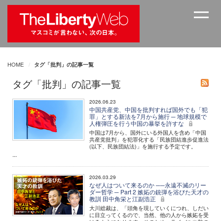
HOME
タグ「批判」の記事一覧
タグ「批判」の記事一覧
2026.06.23
中国共産党、中国を批判すれば国外でも「犯
罪」とする新法を7月から施行 ─ 地球規模で
人権弾圧を行う中国の暴挙を許すな
中国は7月から、国外にいる外国人を含め「中国
共産党批判」を犯罪化する「民族団結進歩促進法
(以下、民族団結法)」を施行する予定です。
...
2026.03.29
なぜ人はついて来るのか ──永遠不滅のリー
ダー哲学 ─ Part 2 嫉妬の銃弾を浴びた天才の
教訓 田中角栄と江副浩正
大川総裁は、「頭角を現していくにつれ、しだい
に目立ってくるので、当然、他の人から嫉妬を受