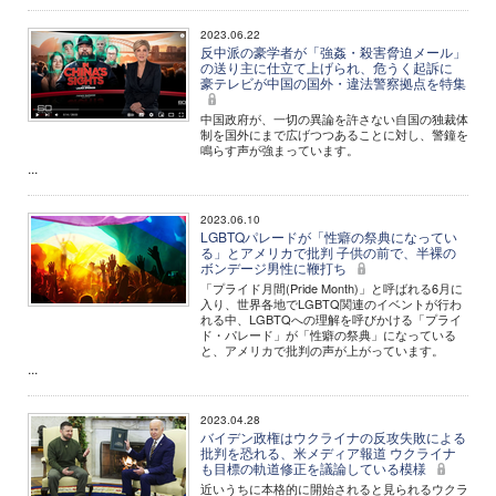
2023.06.22
反中派の豪学者が「強姦・殺害脅迫メール」
の送り主に仕立て上げられ、危うく起訴に
豪テレビが中国の国外・違法警察拠点を特集
中国政府が、一切の異論を許さない自国の独裁体
制を国外にまで広げつつあることに対し、警鐘を
鳴らす声が強まっています。
...
2023.06.10
LGBTQパレードが「性癖の祭典になってい
る」とアメリカで批判 子供の前で、半裸の
ボンデージ男性に鞭打ち
「プライド月間(Pride Month)」と呼ばれる6月に
入り、世界各地でLGBTQ関連のイベントが行わ
れる中、LGBTQへの理解を呼びかける「プライ
ド・パレード」が「性癖の祭典」になっている
と、アメリカで批判の声が上がっています。
...
2023.04.28
バイデン政権はウクライナの反攻失敗による
批判を恐れる、米メディア報道 ウクライナ
も目標の軌道修正を議論している模様
近いうちに本格的に開始されると見られるウクラ