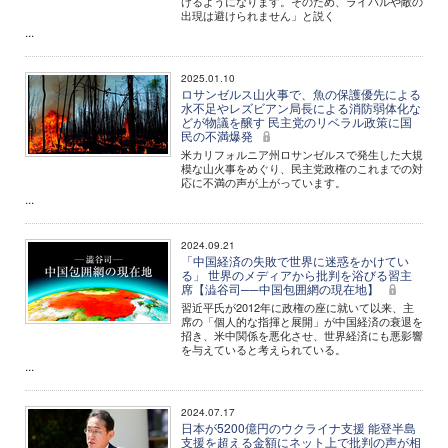
けるようになります。そのため、ライバルや敵の
出現は避けられません」と説く
...
2025.01.10
ロサンゼルス山火事で、魚の保護優先による
水不足やレズビアン局長による消防弱体化な
どが物議を醸す 民主党のリベラル政策に国
民の不満爆発
米カリフォルニア州ロサンゼルスで発生した大規
模な山火事をめぐり、民主党政権のこれまでの対
応に不満の声が上がっています。
...
2024.09.21
「中国経済の失敗で世界に迷惑をかけてい
る」 世界のメディアから批判を浴びる習主
席【澁谷司──中国包囲網の現在地】
習近平氏が2012年に政権の座に就いて以来、主
席の「個人的な指揮と展開」が中国経済の衰退を
招き、米中関係を悪化させ、世界経済にも悪影響
を与えていると考えられている。
...
2024.07.17
日本が5200億円のウクライナ支援 能登半島
支援を超える金額にネット上で批判の声が相