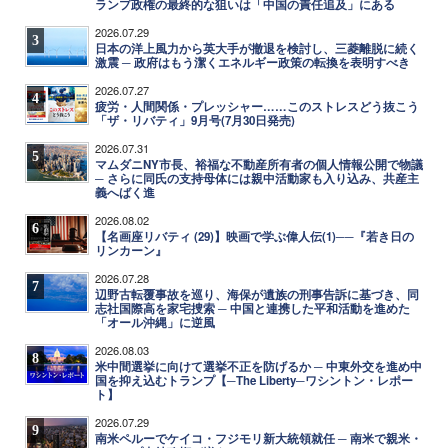
ランプ政権の最終的な狙いは「中国の責任追及」にある
2026.07.29
3
日本の洋上風力から英大手が撤退を検討し、三菱離脱に続く
激震 ─ 政府はもう潔くエネルギー政策の転換を表明すべき
2026.07.27
4
疲労・人間関係・プレッシャー……このストレスどう抜こう
「ザ・リバティ」9月号(7月30日発売)
2026.07.31
5
マムダニNY市長、裕福な不動産所有者の個人情報公開で物議
─ さらに同氏の支持母体には親中活動家も入り込み、共産主
義へばく進
2026.08.02
6
【名画座リバティ (29)】映画で学ぶ偉人伝(1)──『若き日の
リンカーン』
2026.07.28
7
辺野古転覆事故を巡り、海保が遺族の刑事告訴に基づき、同
志社国際高を家宅捜索 ─ 中国と連携した平和活動を進めた
「オール沖縄」に逆風
2026.08.03
8
米中間選挙に向けて選挙不正を防げるか ─ 中東外交を進め中
国を抑え込むトランプ【─The Liberty─ワシントン・レポー
ト】
2026.07.29
9
南米ペルーでケイコ・フジモリ新大統領就任 ─ 南米で親米・