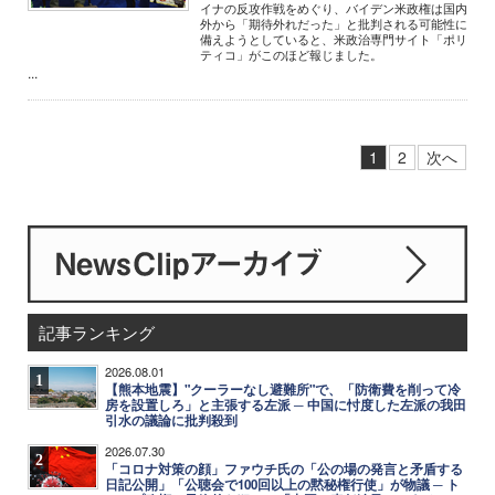
イナの反攻作戦をめぐり、バイデン米政権は国内
外から「期待外れだった」と批判される可能性に
備えようとしていると、米政治専門サイト「ポリ
ティコ」がこのほど報じました。
...
1
2
次へ
記事ランキング
2026.08.01
1
【熊本地震】"クーラーなし避難所"で、「防衛費を削って冷
房を設置しろ」と主張する左派 ─ 中国に忖度した左派の我田
引水の議論に批判殺到
2026.07.30
2
「コロナ対策の顔」ファウチ氏の「公の場の発言と矛盾する
日記公開」「公聴会で100回以上の黙秘権行使」が物議 ─ ト