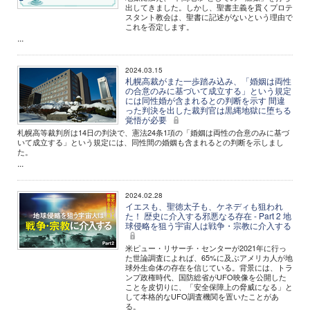
出してきました。しかし、聖書主義を貫くプロテ
スタント教会は、聖書に記述がないという理由で
これを否定します。
...
2024.03.15
札幌高裁がまた一歩踏み込み、「婚姻は両性
の合意のみに基づいて成立する」という規定
には同性婚が含まれるとの判断を示す 間違
った判決を出した裁判官は黒縄地獄に堕ちる
覚悟が必要
札幌高等裁判所は14日の判決で、憲法24条1項の「婚姻は両性の合意のみに基づ
いて成立する」という規定には、同性間の婚姻も含まれるとの判断を示しまし
た。
...
2024.02.28
イエスも、聖徳太子も、ケネディも狙われ
た！ 歴史に介入する邪悪なる存在 - Part 2 地
球侵略を狙う宇宙人は戦争・宗教に介入する
米ピュー・リサーチ・センターが2021年に行っ
た世論調査によれば、65%に及ぶアメリカ人が地
球外生命体の存在を信じている。背景には、トラ
ンプ政権時代、国防総省がUFO映像を公開した
ことを皮切りに、「安全保障上の脅威になる」と
して本格的なUFO調査機関を置いたことがあ
る。