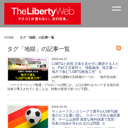
HOME
タグ「地獄」の記事一覧
タグ「地獄」の記事一覧
2024.06.27
LGBTQと妖怪 正体を見せずに翻弄する人た
ち - Part 3 言葉狩り、情報漏洩、怪文書──
地方で進む"LGBTQ推進工作"
LGBTQ運動の主戦場の一つが、「地方自治体」
だ。
「パートナーシップ制度」(*1)がいつの間にか、人口の85%をカバーする地方自
治体で導入されていることは、特集の冒頭で述べた(下図)。
...
2024.05.23
サッカーフランスリーグで選手がLGBTQ推
進のロゴを覆い隠し、スポーツ大臣が厳罰要
求、チームは謝罪 過度な権利保護で思想・
信条の自由が失われるのは問題