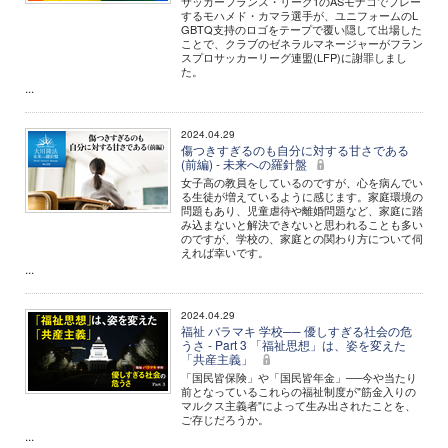
サッカーフランス・リーグ1のASモナコでプレー
するモハメド・カマラ選手が、ユニフォームのL
GBTQ支持のロゴをテープで覆い隠して出場した
ことで、クラブのゼネラルマネージャーがフラン
スプロサッカーリーグ連盟(LFP)に謝罪しまし
た。
...
2024.04.29
傷つきすぎるのも自分に対する甘さである
(前編) - 未来への羅針盤
女子高の教員をしているのですが、心を病んでい
る生徒が増えているように感じます。家庭環境の
問題もあり、児童虐待や離婚問題など、家庭に踏
み込まないと解決できないと思われることも多い
のですが、学校の、家庭との関わり方について伺
えれば幸いです。
...
2024.04.29
福祉 バラマキ 学校── 優しすぎる社会の危
うさ - Part 3 「福祉思想」は、姿を変えた
「共産主義」
「国民皆保険」や「国民皆年金」──今や当たり
前となっているこれらの福祉制度が"筋金入りの
マルクス主義者"によって生み出されたことを、
ご存じだろうか。
...