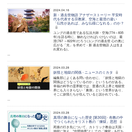
2024.04.16
新・過去世物語 アナザーストーリー 平安時
代を代表する宗教家、空海と最澄の違い
「仏性があれば、みな仏様になれる」のか？
ユングの過去世である弘法大師・空海(774～835
年)を語る時に、触れなければいけないのは、最
澄(767 ～822年)だろう(ユングの過去世 心の奥に
広がる「光」を求めて - 新 過去世物語 人は生ま
れ変わる)。
...
2024.03.28
妖怪と地獄の関係 - ニュースのミカタ
編集部によくある問い合わせに、「妖怪と地獄の
関係はどうなっているのか」というものがある。
幸福の科学の霊界観では、普通の天上界と地獄世
界にも入りきらない「裏側」という世界があり、
そこに妖怪たちが住んでいると説かれている。
...
2024.03.28
真理の舞台になった歴史 [第30回] - 布教の中
でつくられたキリスト教の「煉獄」思想
死後の行き先について、カトリック教会は天国・
地獄に加え、"中間地帯"としての「煉獄」を打ち