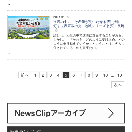
...
2024.01.29
逆境の中にこそ希望が見いだせる 西九州に
灯す世界宗教の光 - 地域シリーズ 佐賀・長崎
誰しも、人生の中で逆境に直面することがある。
しかし、「『それを、どのように受け止め、どの
ように乗り越えていくか』ということは、各人に
任されている」のも事実だ(*)。
...
前へ
1
2
3
4
5
6
7
8
9
10
...
13
次へ
記事ランキング