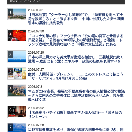
2026.08.01
1
【熊本地震】"クーラーなし避難所"で、「防衛費を削って冷
房を設置しろ」と主張する左派 ─ 中国に忖度した左派の我田
引水の議論に批判殺到
2026.07.30
2
「コロナ対策の顔」ファウチ氏の「公の場の発言と矛盾する
日記公開」「公聴会で100回以上の黙秘権行使」が物議 ─ ト
ランプ政権の最終的な狙いは「中国の責任追及」にある
2026.07.29
3
日本の洋上風力から英大手が撤退を検討し、三菱離脱に続く
激震 ─ 政府はもう潔くエネルギー政策の転換を表明すべき
2026.07.27
4
疲労・人間関係・プレッシャー……このストレスどう抜こう
「ザ・リバティ」9月号(7月30日発売)
2026.07.31
5
マムダニNY市長、裕福な不動産所有者の個人情報公開で物議
─ さらに同氏の支持母体には親中活動家も入り込み、共産主
義へばく進
2026.08.02
6
【名画座リバティ (29)】映画で学ぶ偉人伝(1)──『若き日の
リンカーン』
2026.07.28
7
辺野古転覆事故を巡り、海保が遺族の刑事告訴に基づき、同