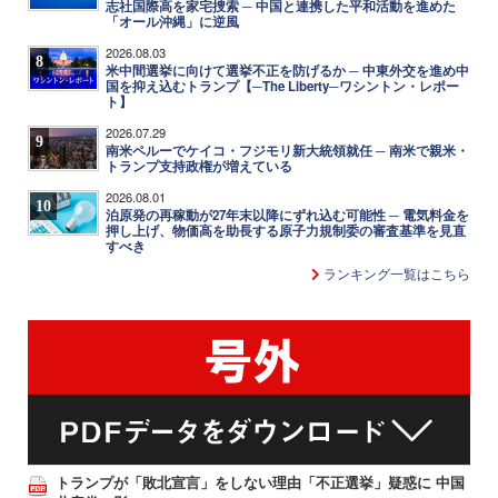
志社国際高を家宅捜索 ─ 中国と連携した平和活動を進めた
「オール沖縄」に逆風
2026.08.03
8
米中間選挙に向けて選挙不正を防げるか ─ 中東外交を進め中
国を抑え込むトランプ【─The Liberty─ワシントン・レポー
ト】
2026.07.29
9
南米ペルーでケイコ・フジモリ新大統領就任 ─ 南米で親米・
トランプ支持政権が増えている
2026.08.01
10
泊原発の再稼動が27年末以降にずれ込む可能性 ─ 電気料金を
押し上げ、物価高を助長する原子力規制委の審査基準を見直
すべき
ランキング一覧はこちら
トランプが「敗北宣言」をしない理由「不正選挙」疑惑に 中国