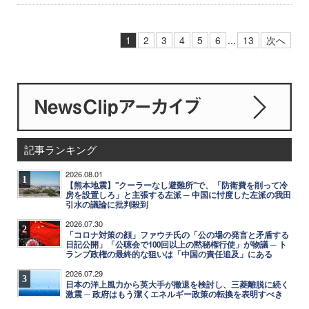
1
2
3
4
5
6
...
13
次へ
記事ランキング
2026.08.01
1
【熊本地震】"クーラーなし避難所"で、「防衛費を削って冷
房を設置しろ」と主張する左派 ─ 中国に忖度した左派の我田
引水の議論に批判殺到
2026.07.30
2
「コロナ対策の顔」ファウチ氏の「公の場の発言と矛盾する
日記公開」「公聴会で100回以上の黙秘権行使」が物議 ─ ト
ランプ政権の最終的な狙いは「中国の責任追及」にある
2026.07.29
3
日本の洋上風力から英大手が撤退を検討し、三菱離脱に続く
激震 ─ 政府はもう潔くエネルギー政策の転換を表明すべき