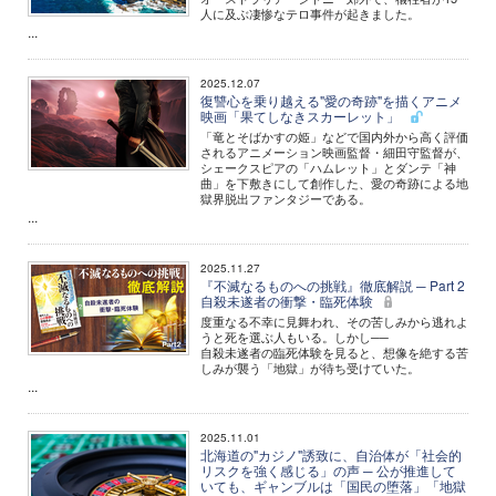
人に及ぶ凄惨なテロ事件が起きました。
...
2025.12.07
復讐心を乗り越える"愛の奇跡"を描くアニメ
映画「果てしなきスカーレット」
「竜とそばかすの姫」などで国内外から高く評価
されるアニメーション映画監督・細田守監督が、
シェークスピアの「ハムレット」とダンテ「神
曲」を下敷きにして創作した、愛の奇跡による地
獄界脱出ファンタジーである。
...
2025.11.27
『不滅なるものへの挑戦』徹底解説 ─ Part 2
自殺未遂者の衝撃・臨死体験
度重なる不幸に見舞われ、その苦しみから逃れよ
うと死を選ぶ人もいる。しかし──
自殺未遂者の臨死体験を見ると、想像を絶する苦
しみが襲う「地獄」が待ち受けていた。
...
2025.11.01
北海道の"カジノ"誘致に、自治体が「社会的
リスクを強く感じる」の声 ─ 公が推進して
いても、ギャンブルは「国民の堕落」「地獄