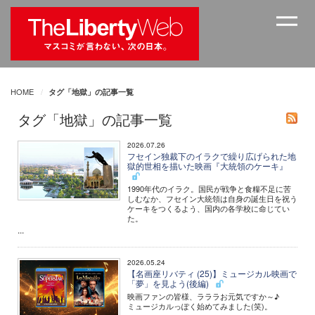
HOME
タグ「地獄」の記事一覧
タグ「地獄」の記事一覧
2026.07.26
フセイン独裁下のイラクで繰り広げられた地
獄的世相を描いた映画『大統領のケーキ』
1990年代のイラク。国民が戦争と食糧不足に苦
しむなか、フセイン大統領は自身の誕生日を祝う
ケーキをつくるよう、国内の各学校に命じてい
た。
...
2026.05.24
【名画座リバティ (25)】ミュージカル映画で
「夢」を見よう(後編)
映画ファンの皆様、ラララお元気ですか～♪
ミュージカルっぽく始めてみました(笑)。