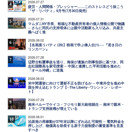
2026.07.27
4
疲労・人間関係・プレッシャー……このストレスどう抜こう
「ザ・リバティ」9月号(7月30日発売)
2026.07.31
5
マムダニNY市長、裕福な不動産所有者の個人情報公開で物議
─ さらに同氏の支持母体には親中活動家も入り込み、共産主
義へばく進
2026.08.02
6
【名画座リバティ (29)】映画で学ぶ偉人伝(1)──『若き日の
リンカーン』
2026.07.28
7
辺野古転覆事故を巡り、海保が遺族の刑事告訴に基づき、同
志社国際高を家宅捜索 ─ 中国と連携した平和活動を進めた
「オール沖縄」に逆風
2026.08.03
8
米中間選挙に向けて選挙不正を防げるか ─ 中東外交を進め中
国を抑え込むトランプ【─The Liberty─ワシントン・レポー
ト】
2026.07.29
9
南米ペルーでケイコ・フジモリ新大統領就任 ─ 南米で親米・
トランプ支持政権が増えている
2026.08.01
10
泊原発の再稼動が27年末以降にずれ込む可能性 ─ 電気料金を
押し上げ、物価高を助長する原子力規制委の審査基準を見直
すべき