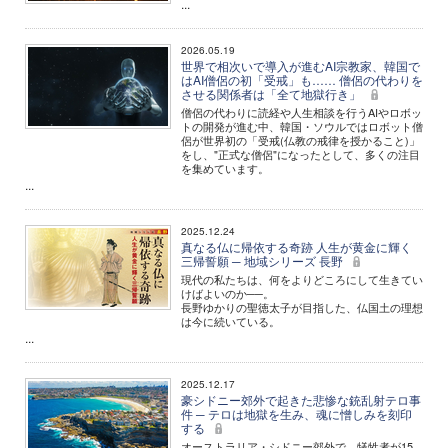
...
2026.05.19
世界で相次いで導入が進むAI宗教家、韓国で
はAI僧侶の初「受戒」も…… 僧侶の代わりを
させる関係者は「全て地獄行き」
僧侶の代わりに読経や人生相談を行うAIやロボッ
トの開発が進む中、韓国・ソウルではロボット僧
侶が世界初の「受戒(仏教の戒律を授かること)」
をし、"正式な僧侶"になったとして、多くの注目
を集めています。
...
2025.12.24
真なる仏に帰依する奇跡 人生が黄金に輝く
三帰誓願 ─ 地域シリーズ 長野
現代の私たちは、何をよりどころにして生きてい
けばよいのか──。
長野ゆかりの聖徳太子が目指した、仏国土の理想
は今に続いている。
...
2025.12.17
豪シドニー郊外で起きた悲惨な銃乱射テロ事
件 ─ テロは地獄を生み、魂に憎しみを刻印
する
オーストラリア・シドニー郊外で、犠牲者が15