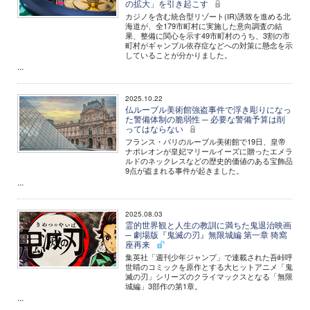
の拡大」を引き起こす
カジノを含む統合型リゾート(IR)誘致を進める北
海道が、全179市町村に実施した意向調査の結
果、整備に関心を示す49市町村のうち、3割の市
町村がギャンブル依存症などへの対策に懸念を示
していることが分かりました。
...
2025.10.22
仏ルーブル美術館強盗事件で浮き彫りになっ
た警備体制の脆弱性 ─ 必要な警備予算は削
ってはならない
フランス・パリのルーブル美術館で19日、皇帝
ナポレオンが皇妃マリールイーズに贈ったエメラ
ルドのネックレスなどの歴史的価値のある宝飾品
9点が盗まれる事件が起きました。
...
2025.08.03
霊的世界観と人生の教訓に満ちた鬼退治映画
─ 劇場版『鬼滅の刃』無限城編 第一章 猗窩
座再来
集英社「週刊少年ジャンプ」で連載された吾峠呼
世晴のコミックを原作とする大ヒットアニメ「鬼
滅の刃」シリーズのクライマックスとなる「無限
城編」3部作の第1章。
...