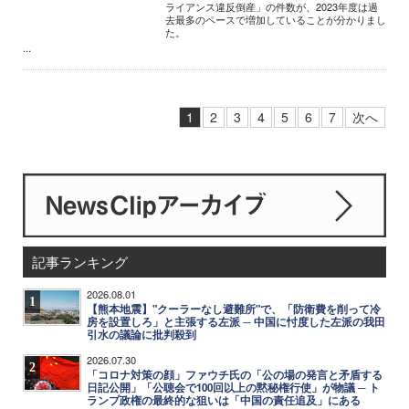
ライアンス違反倒産」の件数が、2023年度は過
去最多のペースで増加していることが分かりまし
た。
...
1
2
3
4
5
6
7
次へ
記事ランキング
2026.08.01
1
【熊本地震】"クーラーなし避難所"で、「防衛費を削って冷
房を設置しろ」と主張する左派 ─ 中国に忖度した左派の我田
引水の議論に批判殺到
2026.07.30
2
「コロナ対策の顔」ファウチ氏の「公の場の発言と矛盾する
日記公開」「公聴会で100回以上の黙秘権行使」が物議 ─ ト
ランプ政権の最終的な狙いは「中国の責任追及」にある