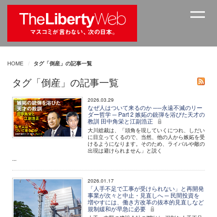
HOME
タグ「倒産」の記事一覧
タグ「倒産」の記事一覧
2026.03.29
なぜ人はついて来るのか ──永遠不滅のリー
ダー哲学 ─ Part 2 嫉妬の銃弾を浴びた天才の
教訓 田中角栄と江副浩正
大川総裁は、「頭角を現していくにつれ、しだい
に目立ってくるので、当然、他の人から嫉妬を受
けるようになります。そのため、ライバルや敵の
出現は避けられません」と説く
...
2026.01.17
「人手不足で工事が受けられない」と再開発
事業が次々と中止・見直しへ ─ 民間投資を
増やすには、働き方改革の抜本的見直しなど
規制緩和が早急に必要