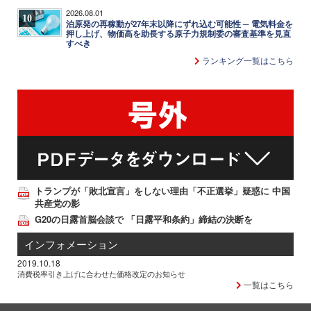
2026.08.01
10
泊原発の再稼動が27年末以降にずれ込む可能性 ─ 電気料金を
押し上げ、物価高を助長する原子力規制委の審査基準を見直
すべき
ランキング一覧はこちら
トランプが「敗北宣言」をしない理由「不正選挙」疑惑に 中国
共産党の影
G20の日露首脳会談で 「日露平和条約」締結の決断を
インフォメーション
2019.10.18
消費税率引き上げに合わせた価格改定のお知らせ
一覧はこちら