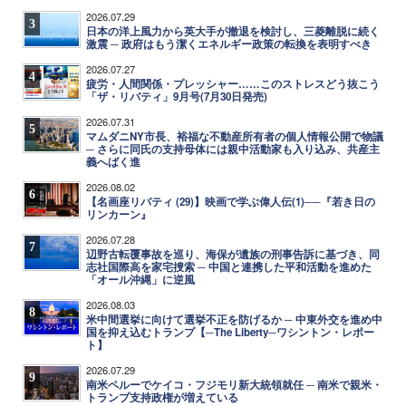
2026.07.29
3
日本の洋上風力から英大手が撤退を検討し、三菱離脱に続く
激震 ─ 政府はもう潔くエネルギー政策の転換を表明すべき
2026.07.27
4
疲労・人間関係・プレッシャー……このストレスどう抜こう
「ザ・リバティ」9月号(7月30日発売)
2026.07.31
5
マムダニNY市長、裕福な不動産所有者の個人情報公開で物議
─ さらに同氏の支持母体には親中活動家も入り込み、共産主
義へばく進
2026.08.02
6
【名画座リバティ (29)】映画で学ぶ偉人伝(1)──『若き日の
リンカーン』
2026.07.28
7
辺野古転覆事故を巡り、海保が遺族の刑事告訴に基づき、同
志社国際高を家宅捜索 ─ 中国と連携した平和活動を進めた
「オール沖縄」に逆風
2026.08.03
8
米中間選挙に向けて選挙不正を防げるか ─ 中東外交を進め中
国を抑え込むトランプ【─The Liberty─ワシントン・レポー
ト】
2026.07.29
9
南米ペルーでケイコ・フジモリ新大統領就任 ─ 南米で親米・
トランプ支持政権が増えている