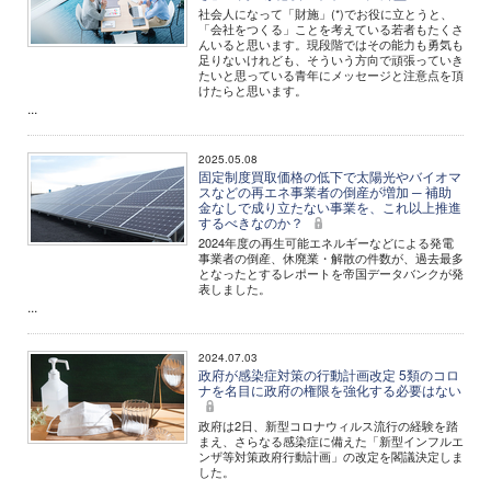
社会人になって「財施」(*)でお役に立とうと、
「会社をつくる」ことを考えている若者もたくさ
んいると思います。現段階ではその能力も勇気も
足りないけれども、そういう方向で頑張っていき
たいと思っている青年にメッセージと注意点を頂
けたらと思います。
...
2025.05.08
固定制度買取価格の低下で太陽光やバイオマ
スなどの再エネ事業者の倒産が増加 ─ 補助
金なしで成り立たない事業を、これ以上推進
するべきなのか？
2024年度の再生可能エネルギーなどによる発電
事業者の倒産、休廃業・解散の件数が、過去最多
となったとするレポートを帝国データバンクが発
表しました。
...
2024.07.03
政府が感染症対策の行動計画改定 5類のコロ
ナを名目に政府の権限を強化する必要はない
政府は2日、新型コロナウィルス流行の経験を踏
まえ、さらなる感染症に備えた「新型インフルエ
ンザ等対策政府行動計画」の改定を閣議決定しま
した。
...