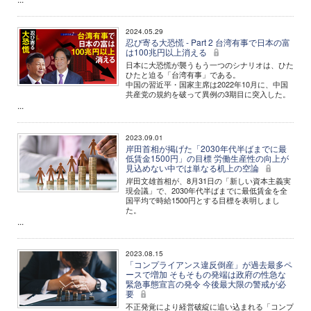
2024.05.29
忍び寄る大恐慌 - Part 2 台湾有事で日本の富
は100兆円以上消える
日本に大恐慌が襲うもう一つのシナリオは、ひた
ひたと迫る「台湾有事」である。
中国の習近平・国家主席は2022年10月に、中国
共産党の規約を破って異例の3期目に突入した。
...
2023.09.01
岸田首相が掲げた「2030年代半ばまでに最
低賃金1500円」の目標 労働生産性の向上が
見込めない中では単なる机上の空論
岸田文雄首相が、8月31日の「新しい資本主義実
現会議」で、2030年代半ばまでに最低賃金を全
国平均で時給1500円とする目標を表明しまし
た。
...
2023.08.15
「コンプライアンス違反倒産」が過去最多ペ
ースで増加 そもそもの発端は政府の性急な
緊急事態宣言の発令 今後最大限の警戒が必
要
不正発覚により経営破綻に追い込まれる「コンプ