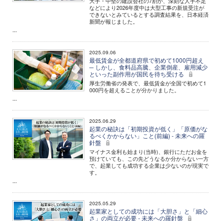
大手・中堅の建設会社の7割が、深刻な人手不足
などにより2026年度中は大型工事の新規受注が
できないとみているとする調査結果を、日本経済
新聞が報じました。
...
2025.09.06
最低賃金が全都道府県で初めて1000円超え
─ しかし、食料品高騰、企業倒産、雇用減少
といった副作用が国民を待ち受ける
厚生労働省の発表で、最低賃金が全国で初めて1
000円を超えることが分かりました。
...
2025.06.29
起業の秘訣は「初期投資が低く」「原価がな
るべくかからない」こと(前編) - 未来への羅
針盤
マイナス金利も始まり(当時)、銀行にただお金を
預けていても、この先どうなるか分からない一方
で、起業しても成功する企業は少ないのが現実で
す。
...
2025.05.29
起業家としての成功には「大胆さ」と「細心
さ」の両立が必要 - 未来への羅針盤