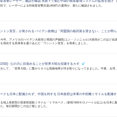
星攻撃レーザー」施設が確認 水面下で進む中国の衛星破壊システムの監視を急げ
区で、レーザーによる対衛星攻撃兵器(ASAT)の運用が、新たに確認されました。
ントン宣言」が発される バイデン政権は「同盟国の核武装を望まない」ことが明ら
る今年、アメリカのバイデン大統領と韓国の尹錫悦(ユン・ソンニョル)大統領がこのほど会
力を強化する具体策を盛り込んだ「ワシントン宣言」を発表しました。
123回] - 心の力に目覚めることが世界大戦を回避するカギ
び火して、「世界大戦」に繋がりそうな危険地帯が浮き彫りになってきました。中東、台湾
ークも日本に配備されず、中国を利する 日本政府は米軍の中距離ミサイルを配備す
る地上発射型の長射程巡航ミサイル「トマホーク」(射程1600キロメートル以上)を日本に
した。毎日新聞がこのほど報じました。