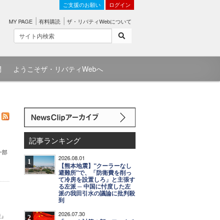
ご支援のお願い
ログイン
MY PAGE
有料購読
ザ・リバティWebについて
問
ようこそザ・リバティWebへ
記事ランキング
一部
2026.08.01
1
【熊本地震】"クーラーなし
避難所"で、「防衛費を削っ
て冷房を設置しろ」と主張す
る左派 ─ 中国に忖度した左
派の我田引水の議論に批判殺
到
2026.07.30
産』
2