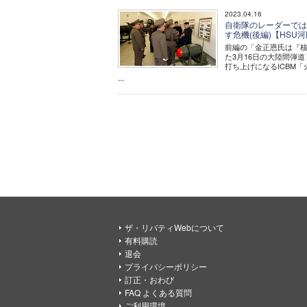
2023.04.16
自衛隊のレーダーでは
す危機(後編)【HSU
前編の「金正恩氏は『核
た3月16日の大陸間弾道
打ち上げになるICBM
...
ザ・リバティWebについて
有料購読
退会
プライバシーポリシー
訂正・おわび
FAQ よくある質問
ご利用環境