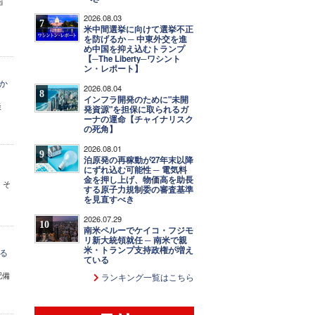
2026.08.03
7
米中間選挙に向けて選挙不正
を防げるか ─ 中東外交を進
め中国を抑え込むトランプ
【─The Liberty─ワシント
ン・レポート】
か
2026.08.04
8
インフラ開発のために"未開
談
発資源"を担保に取られるガ
ーナの運命【チャイナリスク
の死角】
2026.08.01
9
泊原発の再稼動が27年末以降
にずれ込む可能性 ─ 電気料
金を押し上げ、物価高を助長
、そ
する原子力規制委の審査基準
を見直すべき
2026.07.29
10
南米ペルーでケイコ・フジモ
リ新大統領就任 ─ 南米で親
米・トランプ支持政権が増え
る
ている
配備
ランキング一覧はこちら