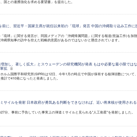
め、国との連携強化を求める要望書」を提出した。
を前に、習近平・国家主席が就任以来初の「琉球」発言 中国の沖縄取り込み工作に
「琉球」に関する発言が、同国メディアの「沖縄帰属問題」に関する報道(世論工作)を加
・沖縄県知事の訪中を控えた戦略的意図があるのではないかと懸念されています。
発増加し、著しく拡大」とスウェーデンの研究機関が発表 もはや必要な最小限では
核軍拡
ホルム国際平和研究所(SIPRI)は12日、今年1月の時点で中国が保有する核弾頭数について
、推計で410発になったと発表しました。
ミサイルを発射 日本政府が勇気ある判断をできなければ、近い将来核が使用される
6時27分、事前に予告していた事実上の弾道ミサイルと見られる"人工衛星"を発射しました。