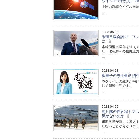
ウイグルで新たな「衛
中国の新疆ウイグル自治
...
2023.05.02
米韓首脳会談で「ワシ
に
米韓同盟70周年を迎え
し、北朝鮮への核抑止
...
2023.04.28
釈量子の志士奮迅 [第
ウクライナの戦火が飛
して朝鮮半島です。
...
2023.04.22
海兵隊の長射程トマホ
気がないのか
米海兵隊が新しく導入す
しないことが分かりま
...