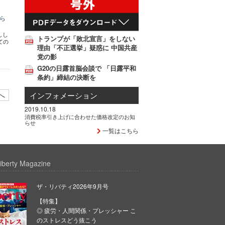
ら
しし
トランプが「敗北宣言」をしない
ての
理由「不正選挙」疑惑に 中国共産
党の影
G20の日露首脳会談で 「日露平和
条約」締結の決断を
へ
インフォメーション
2019.10.18
消費税率引き上げに合わせた価格改定のお知
らせ
一覧はこちら
iberty Magazine
ザ・リバティ2026年9月号
【特集】
◎ 疲労・人間関係・プレッシャー こ
のストレスどう抜こう