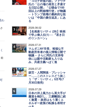
「コロナ対策の顔」ファウチ
氏の「公の場の発言と矛盾す
る日記公開」「公聴会で100
回以上の黙秘権行使」が物議
─ トランプ政権の最終的な狙
いは「中国の責任追及」にあ
惑わ
る
2026.08.02
熱さ
3
【名画座リバティ (29)】映画
で学ぶ偉人伝(1)──『若き日
のリンカーン』
2026.07.31
4
マムダニNY市長、裕福な不
なく
動産所有者の個人情報公開で
物議 ─ さらに同氏の支持母
、前
体には親中活動家も入り込
み、共産主義へばく進
2026.07.27
5
疲労・人間関係・プレッシャ
ー……このストレスどう抜こ
う「ザ・リバティ」9月号(7
可
月30日発売)
2026.07.29
6
日本の洋上風力から英大手が
撤退を検討し、三菱離脱に続
く激震 ─ 政府はもう潔くエ
ネルギー政策の転換を表明す
べき