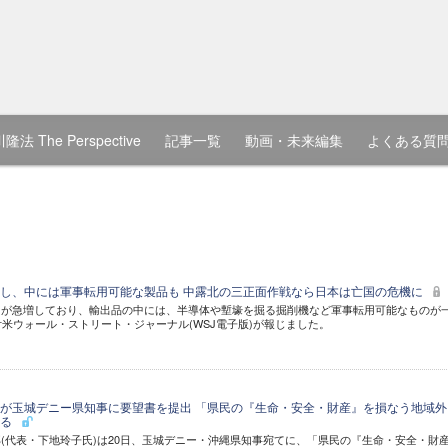
隆法 The Perspective
記事一覧
動画・未来編集
よくある質
し、中には軍事転用可能な製品も 中露北の三正面作戦なら日本は亡国の危機に
出が急増しており、輸出品の中には、半導体や塹壕を掘る掘削機など軍事転用可能なものが
付米ウォール・ストリート・ジャーナル(WSJ電子版)が報じました。
が玉城デニー県知事に要望書を提出 「県民の『生命・安全・財産』を損なう地域外
める
(代表・下地玲子氏)は20日、玉城デニー・沖縄県知事宛てに、「県民の『生命・安全・財