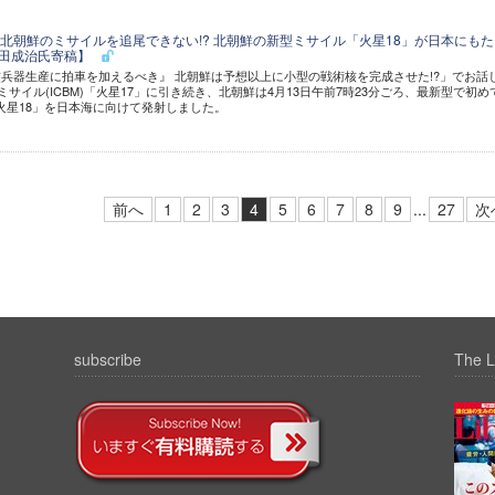
北朝鮮のミサイルを追尾できない!? 北朝鮮の新型ミサイル「火星18」が日本にもた
河田成治氏寄稿】
兵器生産に拍車を加えるべき』 北朝鮮は予想以上に小型の戦術核を完成させた!?」でお話
ミサイル(ICBM)「火星17」に引き続き、北朝鮮は4月13日午前7時23分ごろ、最新型で初め
「火星18」を日本海に向けて発射しました。
前へ
1
2
3
4
5
6
7
8
9
...
27
次
subscribe
The L