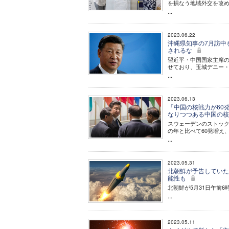
を損なう地域外交を改
...
2023.06.22
沖縄県知事の7月訪中
されるな
習近平・中国国家主席の
せており、玉城デニー
...
2023.06.13
「中国の核戦力が60
なりつつある中国の
スウェーデンのストック
の年と比べて60発増え
...
2023.05.31
北朝鮮が予告していた
能性も
北朝鮮が5月31日午前
...
2023.05.11