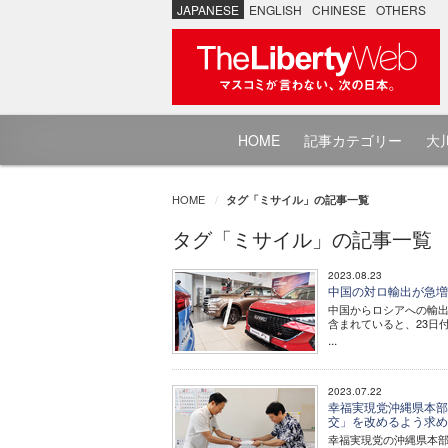
JAPANESE
ENGLISH
CHINESE
OTHERS
HOME
記事カテゴリー
大川
HOME
タグ「ミサイル」の記事一覧
タグ「ミサイル」の記事一覧
2023.08.23
中国の対ロ輸出が急増
中国からロシアへの輸
含まれていると、23日
...
2023.07.22
幸福実現党沖縄県本部
交」を改めるよう求
幸福実現党の沖縄県本部