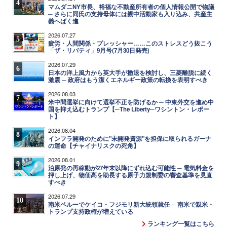
4
マムダニNY市長、裕福な不動産所有者の個人情報公開で物議
─ さらに同氏の支持母体には親中活動家も入り込み、共産主
義へばく進
2026.07.27
5
疲労・人間関係・プレッシャー……このストレスどう抜こう
「ザ・リバティ」9月号(7月30日発売)
2026.07.29
6
日本の洋上風力から英大手が撤退を検討し、三菱離脱に続く
激震 ─ 政府はもう潔くエネルギー政策の転換を表明すべき
2026.08.03
7
米中間選挙に向けて選挙不正を防げるか ─ 中東外交を進め中
国を抑え込むトランプ【─The Liberty─ワシントン・レポー
ト】
2026.08.04
8
インフラ開発のために"未開発資源"を担保に取られるガーナ
の運命【チャイナリスクの死角】
2026.08.01
9
泊原発の再稼動が27年末以降にずれ込む可能性 ─ 電気料金を
押し上げ、物価高を助長する原子力規制委の審査基準を見直
すべき
2026.07.29
10
南米ペルーでケイコ・フジモリ新大統領就任 ─ 南米で親米・
トランプ支持政権が増えている
ランキング一覧はこちら