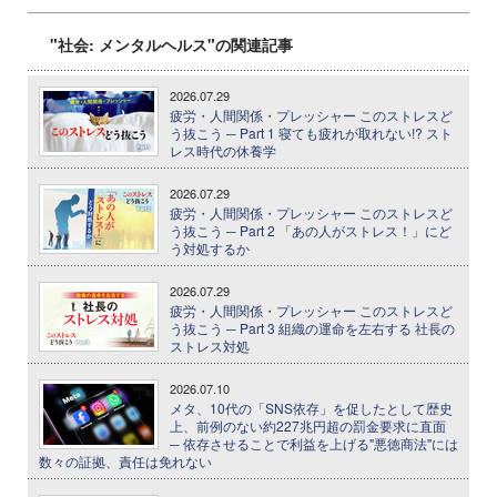
"社会: メンタルヘルス"の関連記事
2026.07.29
疲労・人間関係・プレッシャー このストレスど
う抜こう ─ Part 1 寝ても疲れが取れない!? スト
レス時代の休養学
2026.07.29
疲労・人間関係・プレッシャー このストレスど
う抜こう ─ Part 2 「あの人がストレス！」にど
う対処するか
2026.07.29
疲労・人間関係・プレッシャー このストレスど
う抜こう ─ Part 3 組織の運命を左右する 社長の
ストレス対処
2026.07.10
メタ、10代の「SNS依存」を促したとして歴史
上、前例のない約227兆円超の罰金要求に直面
─ 依存させることで利益を上げる"悪徳商法"には
数々の証拠、責任は免れない