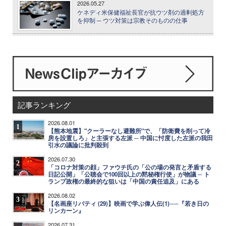
2026.05.27
ケネディ米保健福祉長官が抗ウツ剤の過剰処方
を抑制 ─ ウツ対策は宗教そのものの仕事
記事ランキング
2026.08.01
1
【熊本地震】"クーラーなし避難所"で、「防衛費を削って冷
房を設置しろ」と主張する左派 ─ 中国に忖度した左派の我田
引水の議論に批判殺到
2026.07.30
2
「コロナ対策の顔」ファウチ氏の「公の場の発言と矛盾する
日記公開」「公聴会で100回以上の黙秘権行使」が物議 ─ ト
ランプ政権の最終的な狙いは「中国の責任追及」にある
2026.08.02
3
【名画座リバティ (29)】映画で学ぶ偉人伝(1)──『若き日の
リンカーン』
2026.07.31