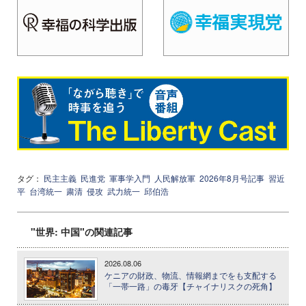
タグ：
民主主義
民進党
軍事学入門
人民解放軍
2026年8月号記事
習近
平
台湾統一
粛清
侵攻
武力統一
邱伯浩
"世界: 中国"の関連記事
2026.08.06
ケニアの財政、物流、情報網までをも支配する
「一帯一路」の毒牙【チャイナリスクの死角】