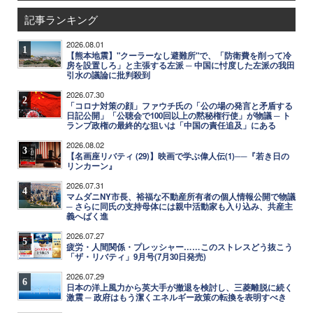
記事ランキング
2026.08.01
1
【熊本地震】"クーラーなし避難所"で、「防衛費を削って冷
房を設置しろ」と主張する左派 ─ 中国に忖度した左派の我田
引水の議論に批判殺到
2026.07.30
2
「コロナ対策の顔」ファウチ氏の「公の場の発言と矛盾する
日記公開」「公聴会で100回以上の黙秘権行使」が物議 ─ ト
ランプ政権の最終的な狙いは「中国の責任追及」にある
2026.08.02
3
【名画座リバティ (29)】映画で学ぶ偉人伝(1)──『若き日の
リンカーン』
2026.07.31
4
マムダニNY市長、裕福な不動産所有者の個人情報公開で物議
─ さらに同氏の支持母体には親中活動家も入り込み、共産主
義へばく進
2026.07.27
5
疲労・人間関係・プレッシャー……このストレスどう抜こう
「ザ・リバティ」9月号(7月30日発売)
2026.07.29
6
日本の洋上風力から英大手が撤退を検討し、三菱離脱に続く
激震 ─ 政府はもう潔くエネルギー政策の転換を表明すべき