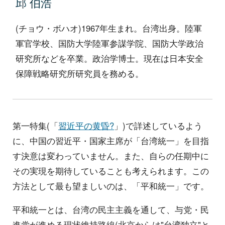
邱 伯浩
(チョウ・ボハオ)1967年生まれ。台湾出身。陸軍
軍官学校、国防大学陸軍参謀学院、国防大学政治
研究所などを卒業。政治学博士。現在は日本安全
保障戦略研究所研究員を務める。
第一特集(「
習近平の黄昏?
」)で詳述しているよう
に、中国の習近平・国家主席が「台湾統一」を目指
す決意は変わっていません。また、自らの任期中に
その実現を期待していることも考えられます。この
方法として最も望ましいのは、「平和統一」です。
平和統一とは、台湾の民主主義を通して、与党・民
進党が進める現状維持路線(北京からは"台湾独立"と