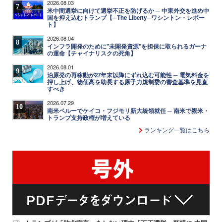
2026.08.03
7
米中間選挙に向けて選挙不正を防げるか ─ 中東外交を進め中
国を抑え込むトランプ【─The Liberty─ワシントン・レポー
ト】
2026.08.04
8
インフラ開発のために"未開発資源"を担保に取られるガーナ
の運命【チャイナリスクの死角】
2026.08.01
9
泊原発の再稼動が27年末以降にずれ込む可能性 ─ 電気料金を
押し上げ、物価高を助長する原子力規制委の審査基準を見直
すべき
2026.07.29
10
南米ペルーでケイコ・フジモリ新大統領就任 ─ 南米で親米・
トランプ支持政権が増えている
ランキング一覧はこちら