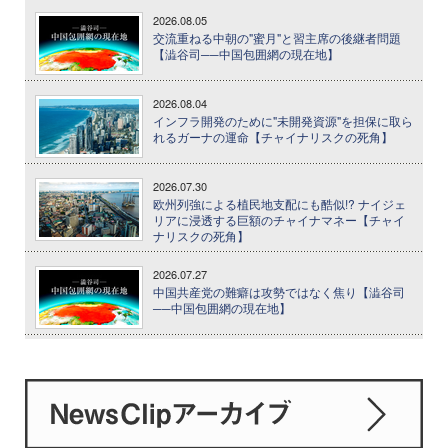
2026.08.05
交流重ねる中朝の"蜜月"と習主席の後継者問題
【澁谷司──中国包囲網の現在地】
2026.08.04
インフラ開発のために"未開発資源"を担保に取ら
れるガーナの運命【チャイナリスクの死角】
2026.07.30
欧州列強による植民地支配にも酷似!? ナイジェ
リアに浸透する巨額のチャイナマネー【チャイ
ナリスクの死角】
2026.07.27
中国共産党の難癖は攻勢ではなく焦り【澁谷司
──中国包囲網の現在地】