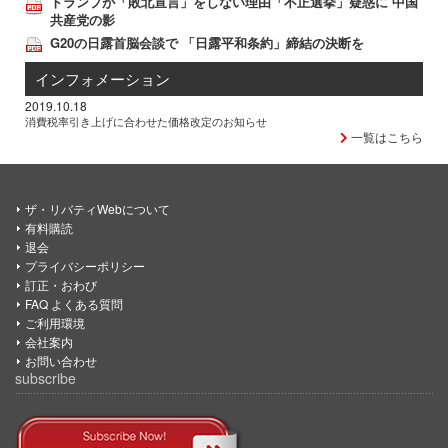
トランプが「敗北宣言」をしない理由「不正選挙」疑惑に 中国
共産党の影
G20の日露首脳会談で 「日露平和条約」締結の決断を
インフォメーション
2019.10.18
消費税率引き上げに合わせた価格改定のお知らせ
一覧はこちら
ザ・リバティWebについて
有料購読
退会
プライバシーポリシー
訂正・おわび
FAQ よくある質問
ご利用環境
会社案内
お問い合わせ
subscribe