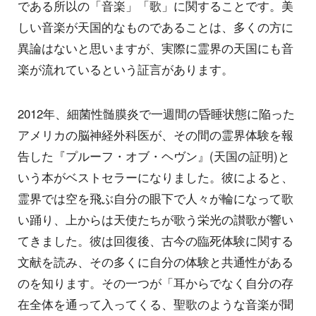
である所以の「音楽」「歌」に関することです。美
しい音楽が天国的なものであることは、多くの方に
異論はないと思いますが、実際に霊界の天国にも音
楽が流れているという証言があります。
2012年、細菌性髄膜炎で一週間の昏睡状態に陥った
アメリカの脳神経外科医が、その間の霊界体験を報
告した『プルーフ・オブ・ヘヴン』(天国の証明)と
いう本がベストセラーになりました。彼によると、
霊界では空を飛ぶ自分の眼下で人々が輪になって歌
い踊り、上からは天使たちが歌う栄光の讃歌が響い
てきました。彼は回復後、古今の臨死体験に関する
文献を読み、その多くに自分の体験と共通性がある
のを知ります。その一つが「耳からでなく自分の存
在全体を通って入ってくる、聖歌のような音楽が聞