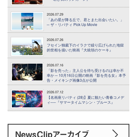
2026.07.29
「あの星が降る丘で、君とまた出会いたい。」
─ ザ・リバティ Pick Up Movie
2026.07.26
フセイン独裁下のイラクで繰り広げられた地獄
的世相を描いた映画『大統領のケーキ』
2026.07.16
「影を売った」主人公を待ち受けるのは幸か不
幸か ─ 10月16日公開の映画『影を売る女』本予
告・メイキング画像3点が公開
2026.07.12
【名画座リバティ (28)】夏に観たい青春コメデ
ィ──『サマータイムマシン・ブルース』