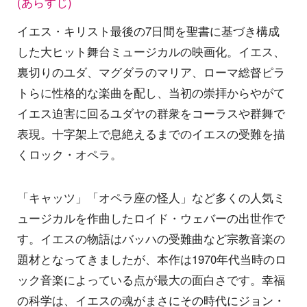
(あらすじ)
イエス・キリスト最後の7日間を聖書に基づき構成
した大ヒット舞台ミュージカルの映画化。イエス、
裏切りのユダ、マグダラのマリア、ローマ総督ピラ
トらに性格的な楽曲を配し、当初の崇拝からやがて
イエス迫害に回るユダヤの群衆をコーラスや群舞で
表現。十字架上で息絶えるまでのイエスの受難を描
くロック・オペラ。
「キャッツ」「オペラ座の怪人」など多くの人気ミ
ュージカルを作曲したロイド・ウェバーの出世作で
す。イエスの物語はバッハの受難曲など宗教音楽の
題材となってきましたが、本作は1970年代当時のロ
ック音楽によっている点が最大の面白さです。幸福
の科学は、イエスの魂がまさにその時代にジョン・