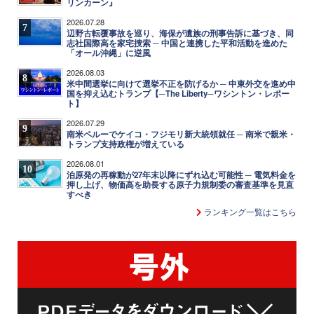
リンカーン』
2026.07.28
7
辺野古転覆事故を巡り、海保が遺族の刑事告訴に基づき、同
志社国際高を家宅捜索 ─ 中国と連携した平和活動を進めた
「オール沖縄」に逆風
2026.08.03
8
米中間選挙に向けて選挙不正を防げるか ─ 中東外交を進め中
国を抑え込むトランプ【─The Liberty─ワシントン・レポー
ト】
2026.07.29
9
南米ペルーでケイコ・フジモリ新大統領就任 ─ 南米で親米・
トランプ支持政権が増えている
2026.08.01
10
泊原発の再稼動が27年末以降にずれ込む可能性 ─ 電気料金を
押し上げ、物価高を助長する原子力規制委の審査基準を見直
すべき
ランキング一覧はこちら