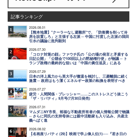
記事ランキング
2026.08.01
1
【熊本地震】"クーラーなし避難所"で、「防衛費を削って冷
房を設置しろ」と主張する左派 ─ 中国に忖度した左派の我田
引水の議論に批判殺到
2026.07.30
2
「コロナ対策の顔」ファウチ氏の「公の場の発言と矛盾する
日記公開」「公聴会で100回以上の黙秘権行使」が物議 ─ ト
ランプ政権の最終的な狙いは「中国の責任追及」にある
2026.07.29
3
日本の洋上風力から英大手が撤退を検討し、三菱離脱に続く
激震 ─ 政府はもう潔くエネルギー政策の転換を表明すべき
2026.07.27
4
疲労・人間関係・プレッシャー……このストレスどう抜こう
「ザ・リバティ」9月号(7月30日発売)
2026.07.31
5
マムダニNY市長、裕福な不動産所有者の個人情報公開で物議
─ さらに同氏の支持母体には親中活動家も入り込み、共産主
義へばく進
2026.08.02
6
【名画座リバティ (29)】映画で学ぶ偉人伝(1)──『若き日の