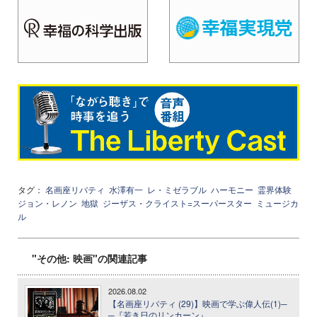
タグ：
名画座リバティ
水澤有一
レ・ミゼラブル
ハーモニー
霊界体験
ジョン・レノン
地獄
ジーザス・クライスト=スーパースター
ミュージカ
ル
"その他: 映画"の関連記事
2026.08.02
【名画座リバティ (29)】映画で学ぶ偉人伝(1)─
─『若き日のリンカーン』