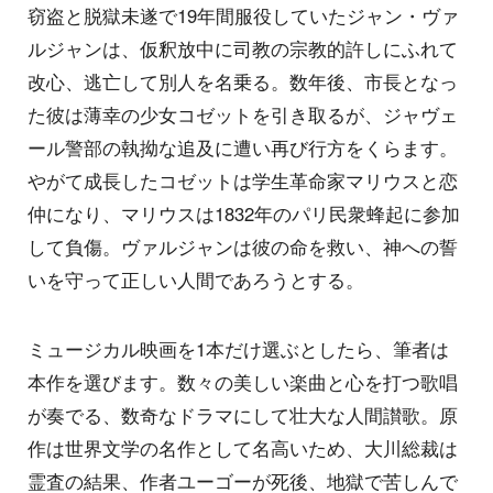
窃盗と脱獄未遂で19年間服役していたジャン・ヴァ
ルジャンは、仮釈放中に司教の宗教的許しにふれて
改心、逃亡して別人を名乗る。数年後、市長となっ
た彼は薄幸の少女コゼットを引き取るが、ジャヴェ
ール警部の執拗な追及に遭い再び行方をくらます。
やがて成長したコゼットは学生革命家マリウスと恋
仲になり、マリウスは1832年のパリ民衆蜂起に参加
して負傷。ヴァルジャンは彼の命を救い、神への誓
いを守って正しい人間であろうとする。
ミュージカル映画を1本だけ選ぶとしたら、筆者は
本作を選びます。数々の美しい楽曲と心を打つ歌唱
が奏でる、数奇なドラマにして壮大な人間讃歌。原
作は世界文学の名作として名高いため、大川総裁は
霊査の結果、作者ユーゴーが死後、地獄で苦しんで