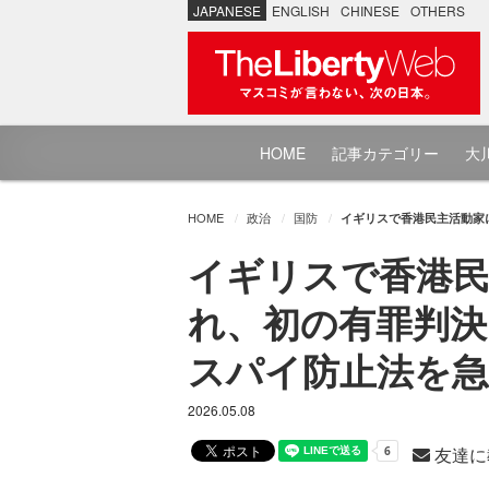
JAPANESE
ENGLISH
CHINESE
OTHERS
HOME
記事カテゴリー
大川
HOME
政治
国防
イギリスで香港民主活動家
イギリスで香港民
れ、初の有罪判決
スパイ防止法を
2026.05.08
友達に