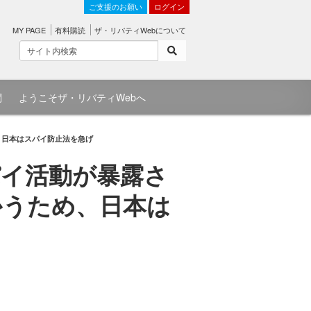
ご支援のお願い
ログイン
MY PAGE
有料購読
ザ・リバティWebについて
問
ようこそザ・リバティWebへ
、日本はスパイ防止法を急げ
パイ活動が暴露さ
かうため、日本は