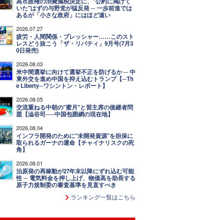
高市政権の消費減税決定に、"公約に掲げて
いた"はずの与野党が猛反発 ─ 一歩前進では
あるが「小さな政府」にはほど遠い
2026.07.27
疲労・人間関係・プレッシャー……このスト
レスどう抜こう「ザ・リバティ」9月号(7月3
0日発売)
2026.08.03
米中間選挙に向けて選挙不正を防げるか ─ 中
東外交を進め中国を抑え込むトランプ【─Th
e Liberty─ワシントン・レポート】
2026.08.05
交流重ねる中朝の"蜜月"と習主席の後継者問
題【澁谷司──中国包囲網の現在地】
2026.08.04
インフラ開発のために"未開発資源"を担保に
取られるガーナの運命【チャイナリスクの死
角】
2026.08.01
泊原発の再稼動が27年末以降にずれ込む可能
性 ─ 電気料金を押し上げ、物価高を助長する
原子力規制委の審査基準を見直すべき
ランキング一覧はこちら