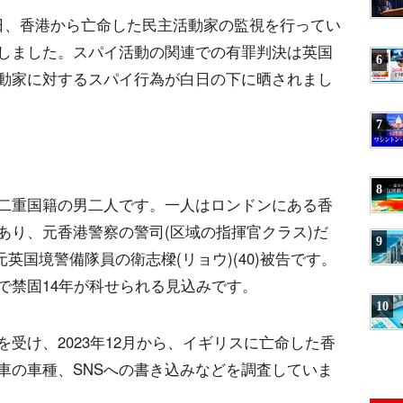
日、香港から亡命した民主活動家の監視を行ってい
しました。スパイ活動の関連での有罪判決は英国
6
動家に対するスパイ行為が白日の下に晒されまし
7
8
二重国籍の男二人です。一人はロンドンにある香
であり、元香港警察の警司(区域の指揮官クラス)だ
9
元英国境警備隊員の衛志樑(リョウ)(40)被告です。
で禁固14年が科せられる見込みです。
10
受け、2023年12月から、イギリスに亡命した香
車の車種、SNSへの書き込みなどを調査していま