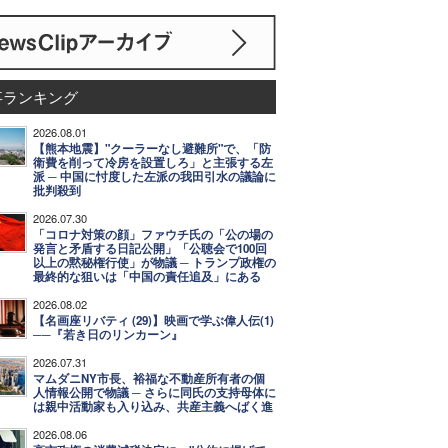
事ランキング
2026.08.01
【熊本地震】"クーラーなし避難所"で、「防
衛費を削って冷房を設置しろ」と主張する左
派 ─ 中国に忖度した左派の我田引水の議論に
批判殺到
2026.07.30
「コロナ対策の顔」ファウチ氏の「公の場の
発言と矛盾する日記公開」「公聴会で100回
以上の黙秘権行使」が物議 ─ トランプ政権の
最終的な狙いは「中国の責任追及」にある
2026.08.02
【名画座リバティ (29)】映画で学ぶ偉人伝(1)
──『若き日のリンカーン』
2026.07.31
マムダニNY市長、裕福な不動産所有者の個
人情報公開で物議 ─ さらに同氏の支持母体に
は親中活動家も入り込み、共産主義へばく進
2026.08.06