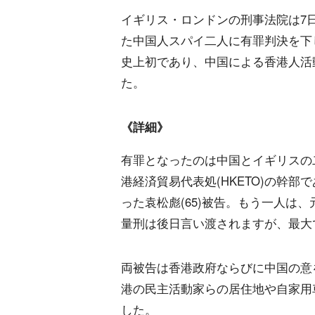
イギリス・ロンドンの刑事法院は7
た中国人スパイ二人に有罪判決を下
史上初であり、中国による香港人活
た。
《詳細》
有罪となったのは中国とイギリスの
港経済貿易代表処(HKETO)の幹部
った袁松彪(65)被告。もう一人は、
量刑は後日言い渡されますが、最大
両被告は香港政府ならびに中国の意を
港の民主活動家らの居住地や自家用
した。