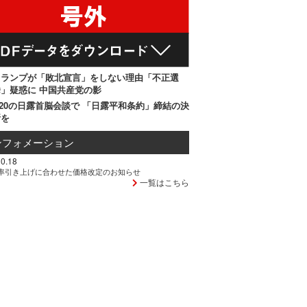
トランプが「敗北宣言」をしない理由「不正選
」疑惑に 中国共産党の影
20の日露首脳会談で 「日露平和条約」締結の決
断を
ンフォメーション
0.18
率引き上げに合わせた価格改定のお知らせ
一覧はこちら