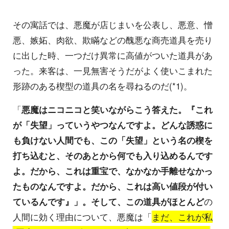
その寓話では、悪魔が店じまいを公表し、悪意、憎
悪、嫉妬、肉欲、欺瞞などの醜悪な商売道具を売り
に出した時、一つだけ異常に高値がついた道具があ
った。来客は、一見無害そうだがよく使いこまれた
形跡のある楔型の道具の名を尋ねるのだ(*1)。
「
悪魔はニコニコと笑いながらこう答えた。『これ
が「失望」っていうやつなんですよ。どんな誘惑に
も負けない人間でも、この「失望」という名の楔を
打ち込むと、そのあとから何でも入り込めるんです
よ。だから、これは重宝で、なかなか手離せなかっ
たものなんですよ。だから、これは高い値段が付い
ているんです』」。そして、この道具がほとんど
の
人間に効く理由について、悪魔は「
まだ、これが私