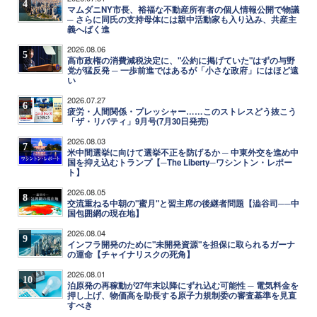
4
マムダニNY市長、裕福な不動産所有者の個人情報公開で物議
─ さらに同氏の支持母体には親中活動家も入り込み、共産主
義へばく進
2026.08.06
5
高市政権の消費減税決定に、"公約に掲げていた"はずの与野
党が猛反発 ─ 一歩前進ではあるが「小さな政府」にはほど遠
い
2026.07.27
6
疲労・人間関係・プレッシャー……このストレスどう抜こう
「ザ・リバティ」9月号(7月30日発売)
2026.08.03
7
米中間選挙に向けて選挙不正を防げるか ─ 中東外交を進め中
国を抑え込むトランプ【─The Liberty─ワシントン・レポー
ト】
2026.08.05
8
交流重ねる中朝の"蜜月"と習主席の後継者問題【澁谷司──中
国包囲網の現在地】
2026.08.04
9
インフラ開発のために"未開発資源"を担保に取られるガーナ
の運命【チャイナリスクの死角】
2026.08.01
10
泊原発の再稼動が27年末以降にずれ込む可能性 ─ 電気料金を
押し上げ、物価高を助長する原子力規制委の審査基準を見直
すべき