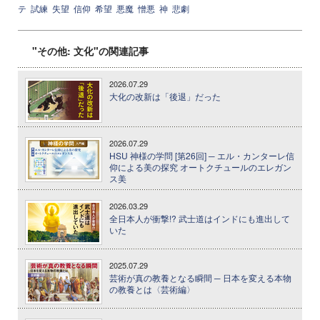
テ
試練
失望
信仰
希望
悪魔
憎悪
神
悲劇
"その他: 文化"の関連記事
2026.07.29
大化の改新は「後退」だった
2026.07.29
HSU 神様の学問 [第26回] ─ エル・カンターレ信
仰による美の探究 オートクチュールのエレガン
ス美
2026.03.29
全日本人が衝撃!? 武士道はインドにも進出して
いた
2025.07.29
芸術が真の教養となる瞬間 ─ 日本を変える本物
の教養とは〈芸術編〉