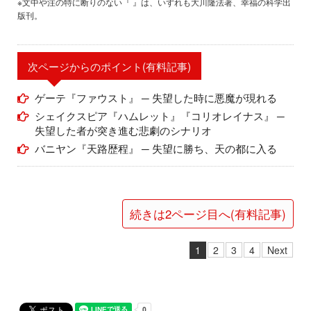
※文中や注の特に断りのない『 』は、いずれも大川隆法著、幸福の科学出
版刊。
次ページからのポイント(有料記事)
ゲーテ『ファウスト』 ─ 失望した時に悪魔が現れる
シェイクスピア『ハムレット』『コリオレイナス』 ─
失望した者が突き進む悲劇のシナリオ
バニヤン『天路歴程』 ─ 失望に勝ち、天の都に入る
続きは2ページ目へ(有料記事)
1
2
3
4
Next