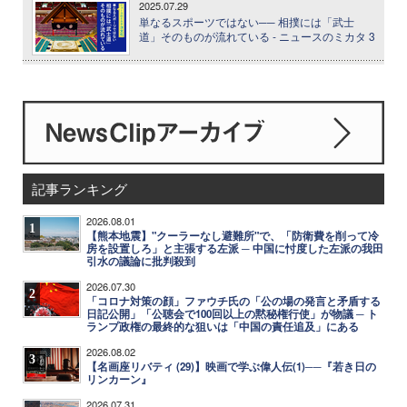
2025.07.29
単なるスポーツではない── 相撲には「武士
道」そのものが流れている - ニュースのミカタ 3
記事ランキング
2026.08.01
1
【熊本地震】"クーラーなし避難所"で、「防衛費を削って冷
房を設置しろ」と主張する左派 ─ 中国に忖度した左派の我田
引水の議論に批判殺到
2026.07.30
2
「コロナ対策の顔」ファウチ氏の「公の場の発言と矛盾する
日記公開」「公聴会で100回以上の黙秘権行使」が物議 ─ ト
ランプ政権の最終的な狙いは「中国の責任追及」にある
2026.08.02
3
【名画座リバティ (29)】映画で学ぶ偉人伝(1)──『若き日の
リンカーン』
2026.07.31