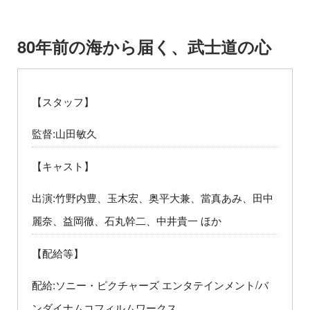
80年前の海から届く、武士道の心
【スタッフ】
監督:山田敏久
【キャスト】
出演:竹野内豊、玉木宏、奥平大兼、當真あみ、田中
麗奈、益岡徹、石丸幹二、中井貴一 ほか
【配給等】
配給:ソニー・ピクチャーズ エンタテインメント/バ
ンダイナムコフィルムワークス