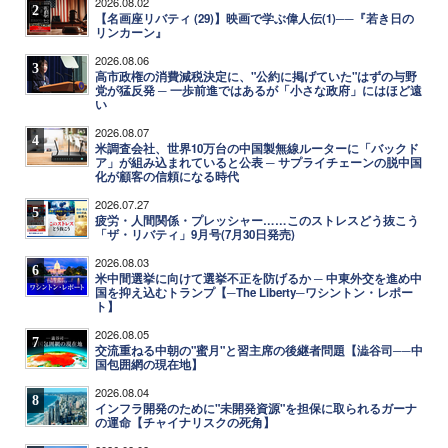
2026.08.02
2
【名画座リバティ (29)】映画で学ぶ偉人伝(1)──『若き日の
リンカーン』
2026.08.06
3
高市政権の消費減税決定に、"公約に掲げていた"はずの与野
党が猛反発 ─ 一歩前進ではあるが「小さな政府」にはほど遠
い
2026.08.07
4
米調査会社、世界10万台の中国製無線ルーターに「バックド
ア」が組み込まれていると公表 ─ サプライチェーンの脱中国
化が顧客の信頼になる時代
2026.07.27
5
疲労・人間関係・プレッシャー……このストレスどう抜こう
「ザ・リバティ」9月号(7月30日発売)
2026.08.03
6
米中間選挙に向けて選挙不正を防げるか ─ 中東外交を進め中
国を抑え込むトランプ【─The Liberty─ワシントン・レポー
ト】
2026.08.05
7
交流重ねる中朝の"蜜月"と習主席の後継者問題【澁谷司──中
国包囲網の現在地】
2026.08.04
8
インフラ開発のために"未開発資源"を担保に取られるガーナ
の運命【チャイナリスクの死角】