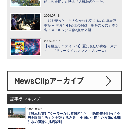
的世相を描いた映画『大統領のケーキ』
2026.07.16
「影を売った」主人公を待ち受けるのは幸か不
幸か ─ 10月16日公開の映画『影を売る女』本予
告・メイキング画像3点が公開
2026.07.12
【名画座リバティ (28)】夏に観たい青春コメデ
ィ──『サマータイムマシン・ブルース』
記事ランキング
2026.08.01
1
【熊本地震】"クーラーなし避難所"で、「防衛費を削って冷
房を設置しろ」と主張する左派 ─ 中国に忖度した左派の我田
引水の議論に批判殺到