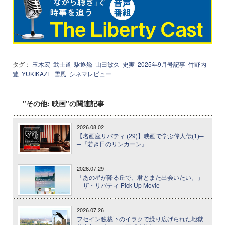
タグ：
玉木宏
武士道
駆逐艦
山田敏久
史実
2025年9月号記事
竹野内
豊
YUKIKAZE
雪風
シネマレビュー
"その他: 映画"の関連記事
2026.08.02
【名画座リバティ (29)】映画で学ぶ偉人伝(1)─
─『若き日のリンカーン』
2026.07.29
「あの星が降る丘で、君とまた出会いたい。」
─ ザ・リバティ Pick Up Movie
2026.07.26
フセイン独裁下のイラクで繰り広げられた地獄