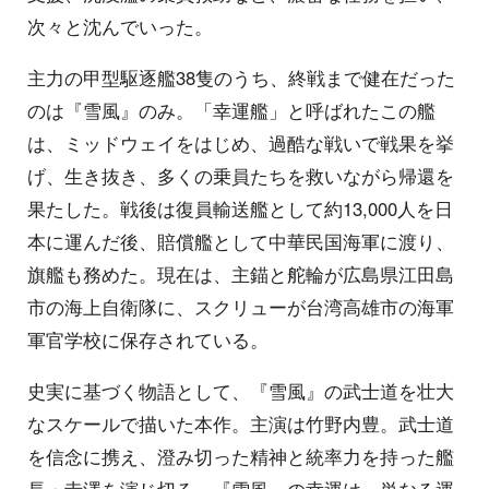
次々と沈んでいった。
主力の甲型駆逐艦38隻のうち、終戦まで健在だった
のは『雪風』のみ。「幸運艦」と呼ばれたこの艦
は、ミッドウェイをはじめ、過酷な戦いで戦果を挙
げ、生き抜き、多くの乗員たちを救いながら帰還を
果たした。戦後は復員輸送艦として約13,000人を日
本に運んだ後、賠償艦として中華民国海軍に渡り、
旗艦も務めた。現在は、主錨と舵輪が広島県江田島
市の海上自衛隊に、スクリューが台湾高雄市の海軍
軍官学校に保存されている。
史実に基づく物語として、『雪風』の武士道を壮大
なスケールで描いた本作。主演は竹野内豊。武士道
を信念に携え、澄み切った精神と統率力を持った艦
長・寺澤を演じ切る。『雪風』の幸運は、単なる運