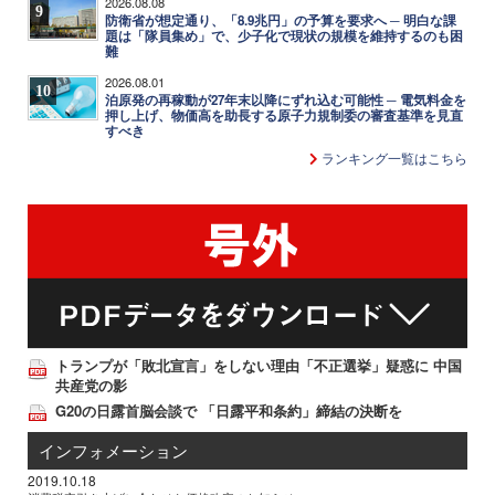
2026.08.08
9
防衛省が想定通り、「8.9兆円」の予算を要求へ ─ 明白な課
題は「隊員集め」で、少子化で現状の規模を維持するのも困
難
2026.08.01
10
泊原発の再稼動が27年末以降にずれ込む可能性 ─ 電気料金を
押し上げ、物価高を助長する原子力規制委の審査基準を見直
すべき
ランキング一覧はこちら
トランプが「敗北宣言」をしない理由「不正選挙」疑惑に 中国
共産党の影
G20の日露首脳会談で 「日露平和条約」締結の決断を
インフォメーション
2019.10.18