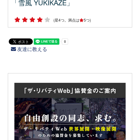
「雪風 YUKIKAZE」
(星4つ。満点は
5つ)
友達に教える