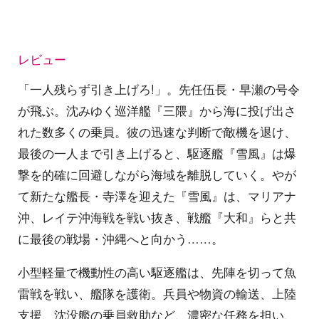
レビュー
「一人残らず引き上げろ!」。先任伍長・早瀬の号令
が飛ぶ。沈みゆく巡洋艦『三隈』から海に投げ出さ
れた数多くの乗員。彼の迅速な判断で敵機を退け、
最後の一人まで引き上げると、駆逐艦『雪風』は爆
撃を的確に回避しながら海域を離脱していく。やが
て新たな艦長・寺澤を迎えた『雪風』は、マリアナ
沖、レイテ沖海戦を戦い抜き、戦艦『大和』らと共
に最後の戦場・沖縄へと向かう……。
小型軽量で機動性の高い駆逐艦は、先陣を切って魚
雷戦を戦い、艦隊を護衛。兵員や物資の輸送、上陸
支援、沈没艦の乗員救助など、濃密な任務を担い、