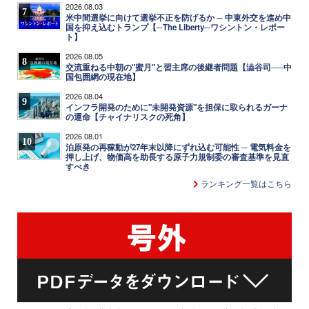
2026.08.03
7
米中間選挙に向けて選挙不正を防げるか ─ 中東外交を進め中
国を抑え込むトランプ【─The Liberty─ワシントン・レポー
ト】
2026.08.05
8
交流重ねる中朝の"蜜月"と習主席の後継者問題【澁谷司──中
国包囲網の現在地】
2026.08.04
9
インフラ開発のために"未開発資源"を担保に取られるガーナ
の運命【チャイナリスクの死角】
2026.08.01
10
泊原発の再稼動が27年末以降にずれ込む可能性 ─ 電気料金を
押し上げ、物価高を助長する原子力規制委の審査基準を見直
すべき
ランキング一覧はこちら