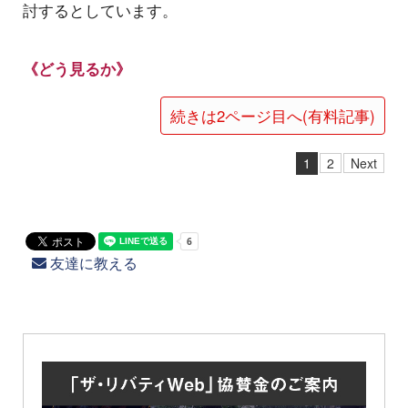
討するとしています。
《どう見るか》
続きは2ページ目へ(有料記事)
1
2
Next
友達に教える