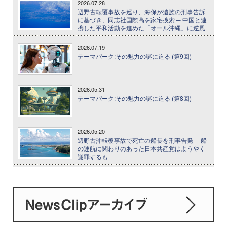
2026.07.28
辺野古転覆事故を巡り、海保が遺族の刑事告訴
に基づき、同志社国際高を家宅捜索 ─ 中国と連
携した平和活動を進めた「オール沖縄」に逆風
2026.07.19
テーマパーク:その魅力の謎に迫る (第9回)
2026.05.31
テーマパーク:その魅力の謎に迫る (第8回)
2026.05.20
辺野古沖転覆事故で死亡の船長を刑事告発 ─ 船
の運航に関わりのあった日本共産党はようやく
謝罪するも