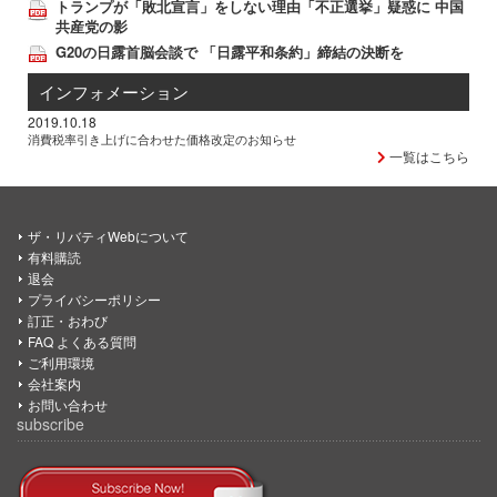
トランプが「敗北宣言」をしない理由「不正選挙」疑惑に 中国
共産党の影
G20の日露首脳会談で 「日露平和条約」締結の決断を
インフォメーション
2019.10.18
消費税率引き上げに合わせた価格改定のお知らせ
一覧はこちら
ザ・リバティWebについて
有料購読
退会
プライバシーポリシー
訂正・おわび
FAQ よくある質問
ご利用環境
会社案内
お問い合わせ
subscribe