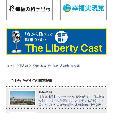
タグ：
少子高齢化
死後
家族
絆
宗教
高齢者
孤立死
"社会: その他"の関連記事
2026.08.01
【熊本地震】"クーラーなし避難所"で、「防衛費
を削って冷房を設置しろ」と主張する左派 ─ 中
国に忖度した左派の我田引水の議論に批判殺到