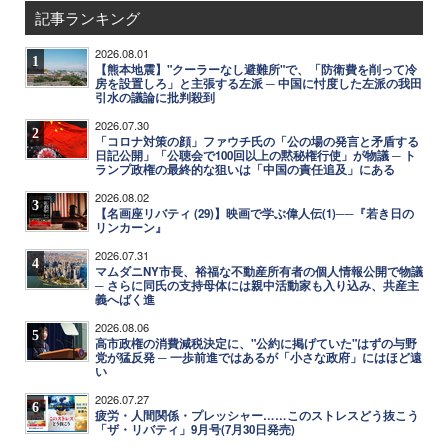
記事ランキング
2026.08.01
1
【熊本地震】"クーラーなし避難所"で、「防衛費を削って冷
房を設置しろ」と主張する左派 ─ 中国に忖度した左派の我田
引水の議論に批判殺到
2026.07.30
2
「コロナ対策の顔」ファウチ氏の「公の場の発言と矛盾する
日記公開」「公聴会で100回以上の黙秘権行使」が物議 ─ ト
ランプ政権の最終的な狙いは「中国の責任追及」にある
2026.08.02
3
【名画座リバティ (29)】映画で学ぶ偉人伝(1)──『若き日の
リンカーン』
2026.07.31
4
マムダニNY市長、裕福な不動産所有者の個人情報公開で物議
─ さらに同氏の支持母体には親中活動家も入り込み、共産主
義へばく進
2026.08.06
5
高市政権の消費減税決定に、"公約に掲げていた"はずの与野
党が猛反発 ─ 一歩前進ではあるが「小さな政府」にはほど遠
い
2026.07.27
6
疲労・人間関係・プレッシャー……このストレスどう抜こう
「ザ・リバティ」9月号(7月30日発売)