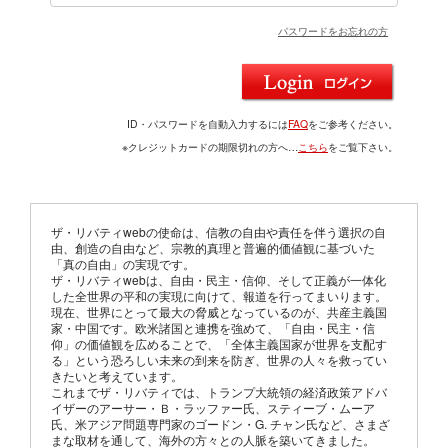
パスワードをお忘れの方
ID・パスワードを自動入力するには
FAQ
をご参考ください。
※クレジットカードの期限切れの方へ…
こちら
をご覧下さい。
ザ・リバティwebの使命は、信教の自由や責任を伴う選択の自
由、創造の自由など、宗教的真理と普遍的価値観に基づいた
「真の自由」の実現です。
ザ・リバティwebは、自由・民主・信仰、そして正義が一体化
した全世界の平和の実現に向けて、報道を行ってまいります。
現在、世界にとって最大の脅威となっているのが、共産主義国
家・中国です。欧米諸国と連携を強めて、「自由・民主・信
仰」の価値観を広めることで、「全体主義国家が世界を支配す
る」という恐ろしい未来の到来を防ぎ、世界の人々を救ってい
きたいと考えています。
これまでザ・リバティでは、トランプ大統領の経済政策アドバ
イザーのアーサー・Ｂ・ラッファー氏、スティーブ・ムーア
氏、米アジア問題専門家のゴードン・G. チャン氏など、さまざ
まな取材を通して、海外の方々との人脈を築いてきました。