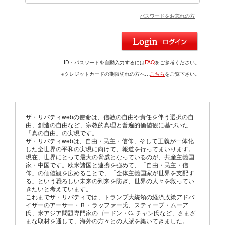
パスワードをお忘れの方
ID・パスワードを自動入力するには
FAQ
をご参考ください。
※クレジットカードの期限切れの方へ…
こちら
をご覧下さい。
ザ・リバティwebの使命は、信教の自由や責任を伴う選択の自
由、創造の自由など、宗教的真理と普遍的価値観に基づいた
「真の自由」の実現です。
ザ・リバティwebは、自由・民主・信仰、そして正義が一体化
した全世界の平和の実現に向けて、報道を行ってまいります。
現在、世界にとって最大の脅威となっているのが、共産主義国
家・中国です。欧米諸国と連携を強めて、「自由・民主・信
仰」の価値観を広めることで、「全体主義国家が世界を支配す
る」という恐ろしい未来の到来を防ぎ、世界の人々を救ってい
きたいと考えています。
これまでザ・リバティでは、トランプ大統領の経済政策アドバ
イザーのアーサー・Ｂ・ラッファー氏、スティーブ・ムーア
氏、米アジア問題専門家のゴードン・G. チャン氏など、さまざ
まな取材を通して、海外の方々との人脈を築いてきました。