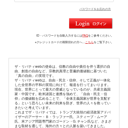
パスワードをお忘れの方
ID・パスワードを自動入力するには
FAQ
をご参考ください。
※クレジットカードの期限切れの方へ…
こちら
をご覧下さい。
ザ・リバティwebの使命は、信教の自由や責任を伴う選択の自
由、創造の自由など、宗教的真理と普遍的価値観に基づいた
「真の自由」の実現です。
ザ・リバティwebは、自由・民主・信仰、そして正義が一体化
した全世界の平和の実現に向けて、報道を行ってまいります。
現在、世界にとって最大の脅威となっているのが、共産主義国
家・中国です。欧米諸国と連携を強めて、「自由・民主・信
仰」の価値観を広めることで、「全体主義国家が世界を支配す
る」という恐ろしい未来の到来を防ぎ、世界の人々を救ってい
きたいと考えています。
これまでザ・リバティでは、トランプ大統領の経済政策アドバ
イザーのアーサー・Ｂ・ラッファー氏、スティーブ・ムーア
氏、米アジア問題専門家のゴードン・G. チャン氏など、さまざ
まな取材を通して、海外の方々との人脈を築いてきました。