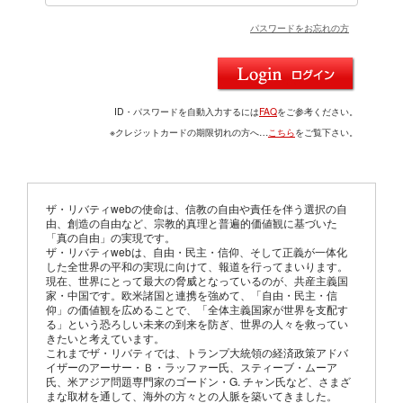
パスワードをお忘れの方
ID・パスワードを自動入力するには
FAQ
をご参考ください。
※クレジットカードの期限切れの方へ…
こちら
をご覧下さい。
ザ・リバティwebの使命は、信教の自由や責任を伴う選択の自
由、創造の自由など、宗教的真理と普遍的価値観に基づいた
「真の自由」の実現です。
ザ・リバティwebは、自由・民主・信仰、そして正義が一体化
した全世界の平和の実現に向けて、報道を行ってまいります。
現在、世界にとって最大の脅威となっているのが、共産主義国
家・中国です。欧米諸国と連携を強めて、「自由・民主・信
仰」の価値観を広めることで、「全体主義国家が世界を支配す
る」という恐ろしい未来の到来を防ぎ、世界の人々を救ってい
きたいと考えています。
これまでザ・リバティでは、トランプ大統領の経済政策アドバ
イザーのアーサー・Ｂ・ラッファー氏、スティーブ・ムーア
氏、米アジア問題専門家のゴードン・G. チャン氏など、さまざ
まな取材を通して、海外の方々との人脈を築いてきました。