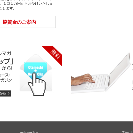
す。１口１万円からお受けいたしま
たします。
」
協賛金のご案内
subscribe
The L