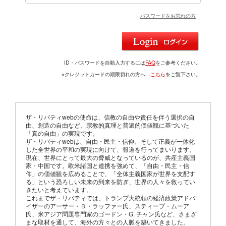
パスワードをお忘れの方
ID・パスワードを自動入力するには
FAQ
をご参考ください。
※クレジットカードの期限切れの方へ…
こちら
をご覧下さい。
ザ・リバティwebの使命は、信教の自由や責任を伴う選択の自
由、創造の自由など、宗教的真理と普遍的価値観に基づいた
「真の自由」の実現です。
ザ・リバティwebは、自由・民主・信仰、そして正義が一体化
した全世界の平和の実現に向けて、報道を行ってまいります。
現在、世界にとって最大の脅威となっているのが、共産主義国
家・中国です。欧米諸国と連携を強めて、「自由・民主・信
仰」の価値観を広めることで、「全体主義国家が世界を支配す
る」という恐ろしい未来の到来を防ぎ、世界の人々を救ってい
きたいと考えています。
これまでザ・リバティでは、トランプ大統領の経済政策アドバ
イザーのアーサー・Ｂ・ラッファー氏、スティーブ・ムーア
氏、米アジア問題専門家のゴードン・G. チャン氏など、さまざ
まな取材を通して、海外の方々との人脈を築いてきました。