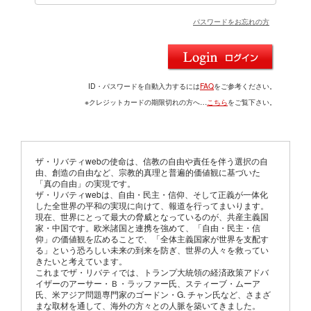
パスワードをお忘れの方
ID・パスワードを自動入力するには
FAQ
をご参考ください。
※クレジットカードの期限切れの方へ…
こちら
をご覧下さい。
ザ・リバティwebの使命は、信教の自由や責任を伴う選択の自
由、創造の自由など、宗教的真理と普遍的価値観に基づいた
「真の自由」の実現です。
ザ・リバティwebは、自由・民主・信仰、そして正義が一体化
した全世界の平和の実現に向けて、報道を行ってまいります。
現在、世界にとって最大の脅威となっているのが、共産主義国
家・中国です。欧米諸国と連携を強めて、「自由・民主・信
仰」の価値観を広めることで、「全体主義国家が世界を支配す
る」という恐ろしい未来の到来を防ぎ、世界の人々を救ってい
きたいと考えています。
これまでザ・リバティでは、トランプ大統領の経済政策アドバ
イザーのアーサー・Ｂ・ラッファー氏、スティーブ・ムーア
氏、米アジア問題専門家のゴードン・G. チャン氏など、さまざ
まな取材を通して、海外の方々との人脈を築いてきました。