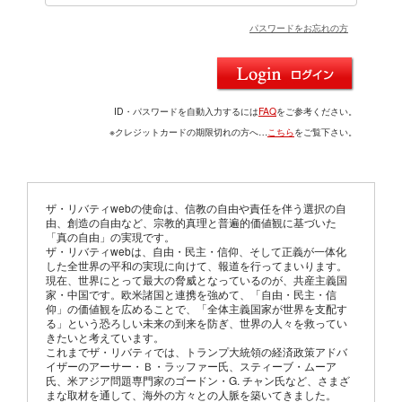
パスワードをお忘れの方
ID・パスワードを自動入力するには
FAQ
をご参考ください。
※クレジットカードの期限切れの方へ…
こちら
をご覧下さい。
ザ・リバティwebの使命は、信教の自由や責任を伴う選択の自
由、創造の自由など、宗教的真理と普遍的価値観に基づいた
「真の自由」の実現です。
ザ・リバティwebは、自由・民主・信仰、そして正義が一体化
した全世界の平和の実現に向けて、報道を行ってまいります。
現在、世界にとって最大の脅威となっているのが、共産主義国
家・中国です。欧米諸国と連携を強めて、「自由・民主・信
仰」の価値観を広めることで、「全体主義国家が世界を支配す
る」という恐ろしい未来の到来を防ぎ、世界の人々を救ってい
きたいと考えています。
これまでザ・リバティでは、トランプ大統領の経済政策アドバ
イザーのアーサー・Ｂ・ラッファー氏、スティーブ・ムーア
氏、米アジア問題専門家のゴードン・G. チャン氏など、さまざ
まな取材を通して、海外の方々との人脈を築いてきました。