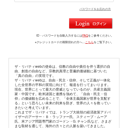
パスワードをお忘れの方
ID・パスワードを自動入力するには
FAQ
をご参考ください。
※クレジットカードの期限切れの方へ…
こちら
をご覧下さい。
ザ・リバティwebの使命は、信教の自由や責任を伴う選択の自
由、創造の自由など、宗教的真理と普遍的価値観に基づいた
「真の自由」の実現です。
ザ・リバティwebは、自由・民主・信仰、そして正義が一体化
した全世界の平和の実現に向けて、報道を行ってまいります。
現在、世界にとって最大の脅威となっているのが、共産主義国
家・中国です。欧米諸国と連携を強めて、「自由・民主・信
仰」の価値観を広めることで、「全体主義国家が世界を支配す
る」という恐ろしい未来の到来を防ぎ、世界の人々を救ってい
きたいと考えています。
これまでザ・リバティでは、トランプ大統領の経済政策アドバ
イザーのアーサー・Ｂ・ラッファー氏、スティーブ・ムーア
氏、米アジア問題専門家のゴードン・G. チャン氏など、さまざ
まな取材を通して、海外の方々との人脈を築いてきました。