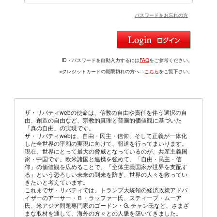
パスワードをお忘れの方
ID・パスワードを自動入力するには
FAQ
をご参考ください。
※クレジットカードの期限切れの方へ…
こちら
をご覧下さい。
ザ・リバティwebの使命は、信教の自由や責任を伴う選択の自
由、創造の自由など、宗教的真理と普遍的価値観に基づいた
「真の自由」の実現です。
ザ・リバティwebは、自由・民主・信仰、そして正義が一体化
した全世界の平和の実現に向けて、報道を行ってまいります。
現在、世界にとって最大の脅威となっているのが、共産主義国
家・中国です。欧米諸国と連携を強めて、「自由・民主・信
仰」の価値観を広めることで、「全体主義国家が世界を支配す
る」という恐ろしい未来の到来を防ぎ、世界の人々を救ってい
きたいと考えています。
これまでザ・リバティでは、トランプ大統領の経済政策アドバ
イザーのアーサー・Ｂ・ラッファー氏、スティーブ・ムーア
氏、米アジア問題専門家のゴードン・G. チャン氏など、さまざ
まな取材を通して、海外の方々との人脈を築いてきました。