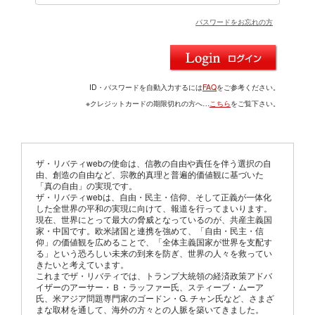
パスワードをお忘れの方
ID・パスワードを自動入力するには
FAQ
をご参考ください。
※クレジットカードの期限切れの方へ…
こちら
をご覧下さい。
ザ・リバティwebの使命は、信教の自由や責任を伴う選択の自
由、創造の自由など、宗教的真理と普遍的価値観に基づいた
「真の自由」の実現です。
ザ・リバティwebは、自由・民主・信仰、そして正義が一体化
した全世界の平和の実現に向けて、報道を行ってまいります。
現在、世界にとって最大の脅威となっているのが、共産主義国
家・中国です。欧米諸国と連携を強めて、「自由・民主・信
仰」の価値観を広めることで、「全体主義国家が世界を支配す
る」という恐ろしい未来の到来を防ぎ、世界の人々を救ってい
きたいと考えています。
これまでザ・リバティでは、トランプ大統領の経済政策アドバ
イザーのアーサー・Ｂ・ラッファー氏、スティーブ・ムーア
氏、米アジア問題専門家のゴードン・G. チャン氏など、さまざ
まな取材を通して、海外の方々との人脈を築いてきました。