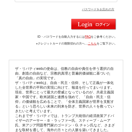
パスワードをお忘れの方
ID・パスワードを自動入力するには
FAQ
をご参考ください。
※クレジットカードの期限切れの方へ…
こちら
をご覧下さい。
ザ・リバティwebの使命は、信教の自由や責任を伴う選択の自
由、創造の自由など、宗教的真理と普遍的価値観に基づいた
「真の自由」の実現です。
ザ・リバティwebは、自由・民主・信仰、そして正義が一体化
した全世界の平和の実現に向けて、報道を行ってまいります。
現在、世界にとって最大の脅威となっているのが、共産主義国
家・中国です。欧米諸国と連携を強めて、「自由・民主・信
仰」の価値観を広めることで、「全体主義国家が世界を支配す
る」という恐ろしい未来の到来を防ぎ、世界の人々を救ってい
きたいと考えています。
これまでザ・リバティでは、トランプ大統領の経済政策アドバ
イザーのアーサー・Ｂ・ラッファー氏、スティーブ・ムーア
氏、米アジア問題専門家のゴードン・G. チャン氏など、さまざ
まな取材を通して、海外の方々との人脈を築いてきました。