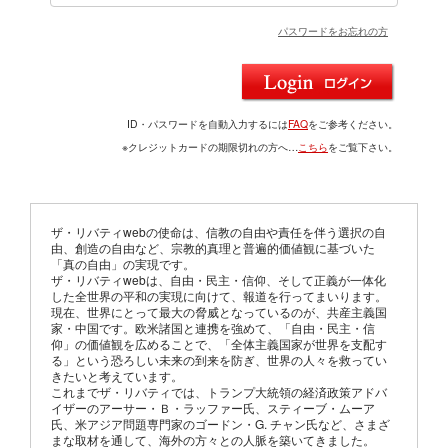
パスワードをお忘れの方
ID・パスワードを自動入力するには
FAQ
をご参考ください。
※クレジットカードの期限切れの方へ…
こちら
をご覧下さい。
ザ・リバティwebの使命は、信教の自由や責任を伴う選択の自
由、創造の自由など、宗教的真理と普遍的価値観に基づいた
「真の自由」の実現です。
ザ・リバティwebは、自由・民主・信仰、そして正義が一体化
した全世界の平和の実現に向けて、報道を行ってまいります。
現在、世界にとって最大の脅威となっているのが、共産主義国
家・中国です。欧米諸国と連携を強めて、「自由・民主・信
仰」の価値観を広めることで、「全体主義国家が世界を支配す
る」という恐ろしい未来の到来を防ぎ、世界の人々を救ってい
きたいと考えています。
これまでザ・リバティでは、トランプ大統領の経済政策アドバ
イザーのアーサー・Ｂ・ラッファー氏、スティーブ・ムーア
氏、米アジア問題専門家のゴードン・G. チャン氏など、さまざ
まな取材を通して、海外の方々との人脈を築いてきました。