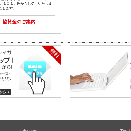
す。１口１万円からお受けいたしま
たします。
」
協賛金のご案内
subscribe
The L