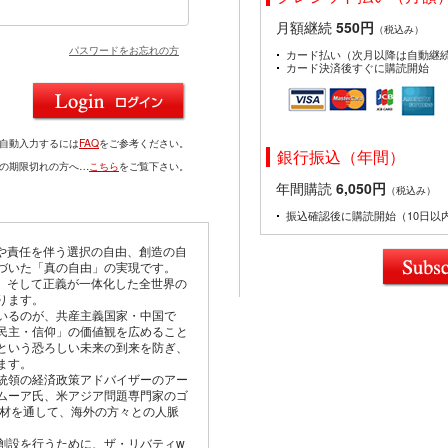
月額継続
550円
（税込み）
パスワードをお忘れの方
カード払い（次月以降は自動継
カード決済後すぐに購読開始
を自動入力するには
FAQ
をご参考ください。
銀行振込（年間）
ドの期限切れの方へ…
こちら
をご覧下さい。
年間購読
6,050円
（税込み）
振込確認後に購読開始（10日以
由や責任を伴う選択の自由、創造の自
づいた「真の自由」の実現です。
仰、そして正義が一体化した全世界の
ります。
いるのが、共産主義国家・中国で
民主・信仰」の価値観を広めること
という恐ろしい未来の到来を防ぎ、
ます。
統領の経済政策アドバイザーのアー
ムーア氏、米アジア問題専門家のゴ
取材を通して、海外の方々との人脈
創設を行うために、ザ・リバティw