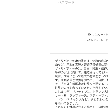
ID・パスワード
※クレジットカー
ザ・リバティwebの使命は、信教の自
由など、宗教的真理と普遍的価値観に基
ザ・リバティwebは、自由・民主・信
平和の実現に向けて、報道を行ってまい
現在、世界にとって最大の脅威となって
す。欧米諸国と連携を強めて、「自由・
で、「全体主義国家が世界を支配する」
世界の人々を救っていきたいと考えてい
これまでザ・リバティでは、トランプ大
サー・Ｂ・ラッファー氏、スティーブ・
ードン・G. チャン氏など、さまざまな
を築いてきました。
これからも世界の方々と協力し、自由の