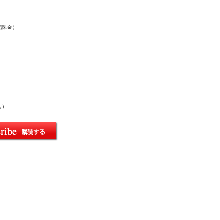
続課金）
内）