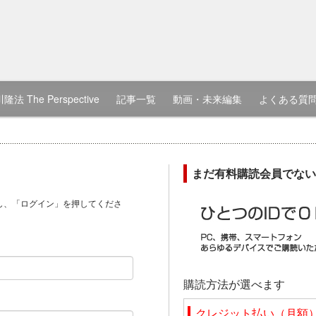
隆法 The Perspective
記事一覧
動画・未来編集
よくある質
まだ有料購読会員でない
し、「ログイン」を押してくださ
）
購読方法が選べます
クレジット払い（月額