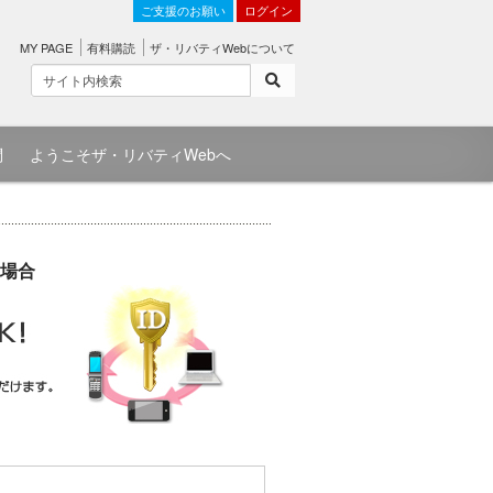
ご支援のお願い
ログイン
MY PAGE
有料購読
ザ・リバティWebについて
問
ようこそザ・リバティWebへ
場合
）