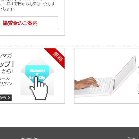
す。１口１万円からお受けいたしま
たします。
」
協賛金のご案内
subscribe
The L