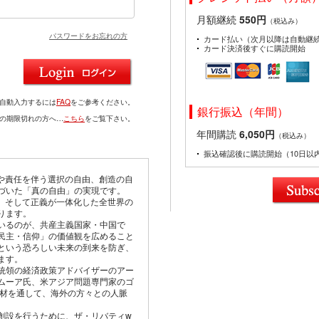
月額継続
550円
（税込み）
パスワードをお忘れの方
カード払い（次月以降は自動継
カード決済後すぐに購読開始
を自動入力するには
FAQ
をご参考ください。
銀行振込（年間）
ドの期限切れの方へ…
こちら
をご覧下さい。
年間購読
6,050円
（税込み）
振込確認後に購読開始（10日以
由や責任を伴う選択の自由、創造の自
づいた「真の自由」の実現です。
仰、そして正義が一体化した全世界の
ります。
いるのが、共産主義国家・中国で
民主・信仰」の価値観を広めること
という恐ろしい未来の到来を防ぎ、
ます。
統領の経済政策アドバイザーのアー
ムーア氏、米アジア問題専門家のゴ
取材を通して、海外の方々との人脈
創設を行うために、ザ・リバティw