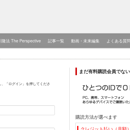
隆法 The Perspective
記事一覧
動画・未来編集
よくある質
まだ有料購読会員でない
し、「ログイン」を押してくださ
）
購読方法が選べます
クレジット払い（月額