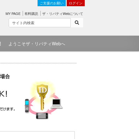
ご支援のお願い
ログイン
MY PAGE
有料購読
ザ・リバティWebについて
問
ようこそザ・リバティWebへ
場合
）