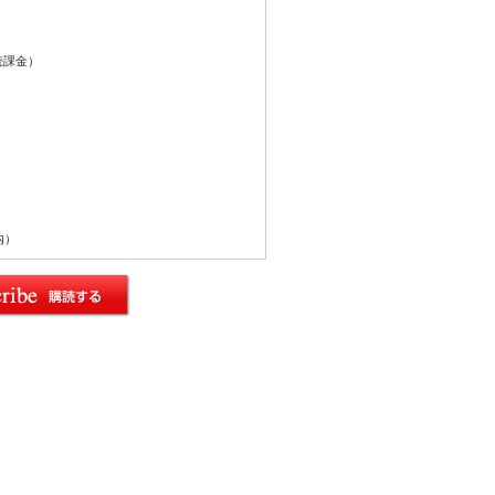
続課金）
内）