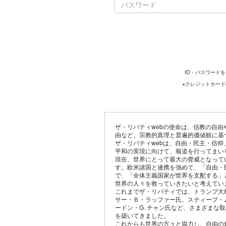
ID・パスワード
※クレジットカー
ザ・リバティwebの使命は、信教の自
由など、宗教的真理と普遍的価値観に基
ザ・リバティwebは、自由・民主・信
平和の実現に向けて、報道を行ってまい
現在、世界にとって最大の脅威となって
す。欧米諸国と連携を強めて、「自由・
で、「全体主義国家が世界を支配する」
世界の人々を救っていきたいと考えてい
これまでザ・リバティでは、トランプ大
サー・Ｂ・ラッファー氏、スティーブ・
ードン・G. チャン氏など、さまざまな
を築いてきました。
これからも世界の方々と協力し、自由の