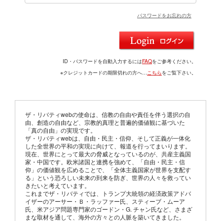
パスワードをお忘れの方
ID・パスワードを自動入力するには
FAQ
をご参考ください。
※クレジットカードの期限切れの方へ…
こちら
をご覧下さい。
ザ・リバティwebの使命は、信教の自由や責任を伴う選択の自
由、創造の自由など、宗教的真理と普遍的価値観に基づいた
「真の自由」の実現です。
ザ・リバティwebは、自由・民主・信仰、そして正義が一体化
した全世界の平和の実現に向けて、報道を行ってまいります。
現在、世界にとって最大の脅威となっているのが、共産主義国
家・中国です。欧米諸国と連携を強めて、「自由・民主・信
仰」の価値観を広めることで、「全体主義国家が世界を支配す
る」という恐ろしい未来の到来を防ぎ、世界の人々を救ってい
きたいと考えています。
これまでザ・リバティでは、トランプ大統領の経済政策アドバ
イザーのアーサー・Ｂ・ラッファー氏、スティーブ・ムーア
氏、米アジア問題専門家のゴードン・G. チャン氏など、さまざ
まな取材を通して、海外の方々との人脈を築いてきました。