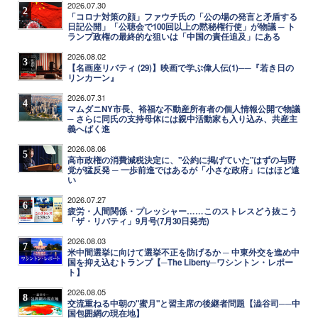
2026.07.30
2
「コロナ対策の顔」ファウチ氏の「公の場の発言と矛盾する
日記公開」「公聴会で100回以上の黙秘権行使」が物議 ─ ト
ランプ政権の最終的な狙いは「中国の責任追及」にある
2026.08.02
3
【名画座リバティ (29)】映画で学ぶ偉人伝(1)──『若き日の
リンカーン』
2026.07.31
4
マムダニNY市長、裕福な不動産所有者の個人情報公開で物議
─ さらに同氏の支持母体には親中活動家も入り込み、共産主
義へばく進
2026.08.06
5
高市政権の消費減税決定に、"公約に掲げていた"はずの与野
党が猛反発 ─ 一歩前進ではあるが「小さな政府」にはほど遠
い
2026.07.27
6
疲労・人間関係・プレッシャー……このストレスどう抜こう
「ザ・リバティ」9月号(7月30日発売)
2026.08.03
7
米中間選挙に向けて選挙不正を防げるか ─ 中東外交を進め中
国を抑え込むトランプ【─The Liberty─ワシントン・レポー
ト】
2026.08.05
8
交流重ねる中朝の"蜜月"と習主席の後継者問題【澁谷司──中
国包囲網の現在地】