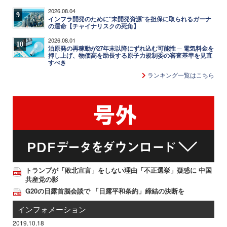
2026.08.04
9
インフラ開発のために"未開発資源"を担保に取られるガーナ
の運命【チャイナリスクの死角】
2026.08.01
10
泊原発の再稼動が27年末以降にずれ込む可能性 ─ 電気料金を
押し上げ、物価高を助長する原子力規制委の審査基準を見直
すべき
ランキング一覧はこちら
トランプが「敗北宣言」をしない理由「不正選挙」疑惑に 中国
共産党の影
G20の日露首脳会談で 「日露平和条約」締結の決断を
インフォメーション
2019.10.18