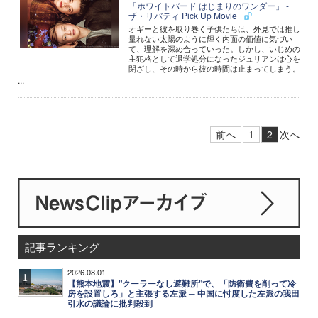
「ホワイトバード はじまりのワンダー」 -
ザ・リバティ Pick Up Movie
オギーと彼を取り巻く子供たちは、外見では推し
量れない太陽のように輝く内面の価値に気づい
て、理解を深め合っていった。しかし、いじめの
主犯格として退学処分になったジュリアンは心を
閉ざし、その時から彼の時間は止まってしまう。
...
前へ
1
2
次へ
記事ランキング
2026.08.01
1
【熊本地震】"クーラーなし避難所"で、「防衛費を削って冷
房を設置しろ」と主張する左派 ─ 中国に忖度した左派の我田
引水の議論に批判殺到