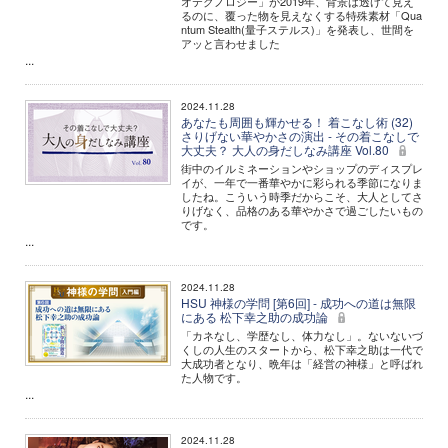
オテクノロジー」が2019年、背景は透けて見え
るのに、覆った物を見えなくする特殊素材「Qua
ntum Stealth(量子ステルス)」を発表し、世間を
アッと言わせました
...
2024.11.28
あなたも周囲も輝かせる！ 着こなし術 (32)
さりげない華やかさの演出 - その着こなしで
大丈夫？ 大人の身だしなみ講座 Vol.80
街中のイルミネーションやショップのディスプレ
イが、一年で一番華やかに彩られる季節になりま
したね。こういう時季だからこそ、大人としてさ
りげなく、品格のある華やかさで過ごしたいもの
です。
...
2024.11.28
HSU 神様の学問 [第6回] - 成功への道は無限
にある 松下幸之助の成功論
「カネなし、学歴なし、体力なし」。ないないづ
くしの人生のスタートから、松下幸之助は一代で
大成功者となり、晩年は「経営の神様」と呼ばれ
た人物です。
...
2024.11.28