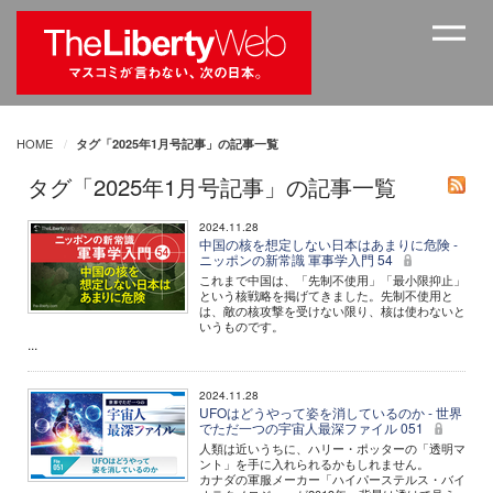
HOME
タグ「2025年1月号記事」の記事一覧
タグ「2025年1月号記事」の記事一覧
2024.11.28
中国の核を想定しない日本はあまりに危険 -
ニッポンの新常識 軍事学入門 54
これまで中国は、「先制不使用」「最小限抑止」
という核戦略を掲げてきました。先制不使用と
は、敵の核攻撃を受けない限り、核は使わないと
いうものです。
...
2024.11.28
UFOはどうやって姿を消しているのか - 世界
でただ一つの宇宙人最深ファイル 051
人類は近いうちに、ハリー・ポッターの「透明マ
ント」を手に入れられるかもしれません。
カナダの軍服メーカー「ハイパーステルス・バイ