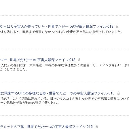
やっぱり宇宙人が作っていた - 世界でただ一つの宇宙人最深ファイル 019
麦畑を訪れると、昨晩まで何事もなかったはずの小麦が不自然になぎ倒されていました。
ー - 世界でただ一つの宇宙人最深ファイル 018
法」入門』の発刊以来、大川隆法・幸福の科学総裁は数多くの霊言・リーディングを行い、多
らかにしてきました。
に飛来するUFOの多様なる姿 - 世界でただ一つの宇宙人最深ファイル 016
するの?」なんて議論は遅れている。日本のマスコミが報じない世界の不思議な情報につい
ャーの鳥原純子氏が独自の視点で斬り込む。
ミッドの正体 - 世界でただ一つの宇宙人最深ファイル 015