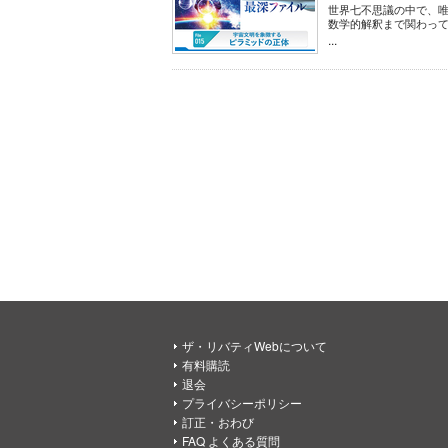
世界七不思議の中で、
数学的解釈まで関わっ
...
ザ・リバティWebについて
有料購読
退会
プライバシーポリシー
訂正・おわび
FAQ よくある質問