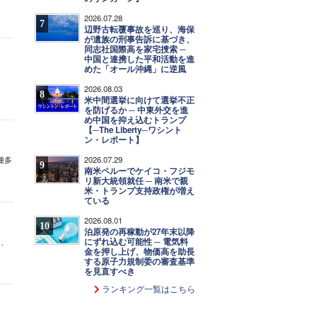
2026.07.28
7
辺野古転覆事故を巡り、海保
が遺族の刑事告訴に基づき、
同志社国際高を家宅捜索 ─
中国と連携した平和活動を進
めた「オール沖縄」に逆風
2026.08.03
8
米中間選挙に向けて選挙不正
を防げるか ─ 中東外交を進
め中国を抑え込むトランプ
【─The Liberty─ワシント
ン・レポート】
2026.07.29
種多
9
南米ペルーでケイコ・フジモ
リ新大統領就任 ─ 南米で親
米・トランプ支持政権が増え
ている
2026.08.01
10
泊原発の再稼動が27年末以降
にずれ込む可能性 ─ 電気料
て、
金を押し上げ、物価高を助長
する原子力規制委の審査基準
を見直すべき
ランキング一覧はこちら