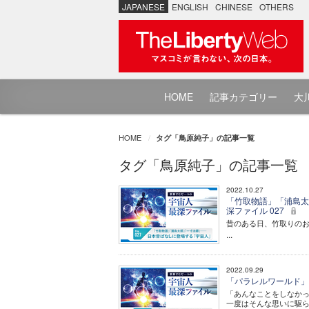
JAPANESE
ENGLISH
CHINESE
OTHERS
HOME
記事カテゴリー
大川
HOME
タグ「鳥原純子」の記事一覧
タグ「鳥原純子」の記事一覧
2022.10.27
「竹取物語」「浦島太
深ファイル 027
昔のある日、竹取りの
...
2022.09.29
「パラレルワールド」は
「あんなことをしなか
一度はそんな思いに駆