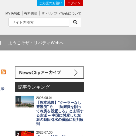
ご支援のお願い
ログイン
MY PAGE
有料購読
ザ・リバティWebについて
問
ようこそザ・リバティWebへ
記事ランキング
人最
2026.08.01
。
1
【熊本地震】"クーラーなし
避難所"で、「防衛費を削っ
て冷房を設置しろ」と主張す
る左派 ─ 中国に忖度した左
派の我田引水の議論に批判殺
到
2026.07.30
2