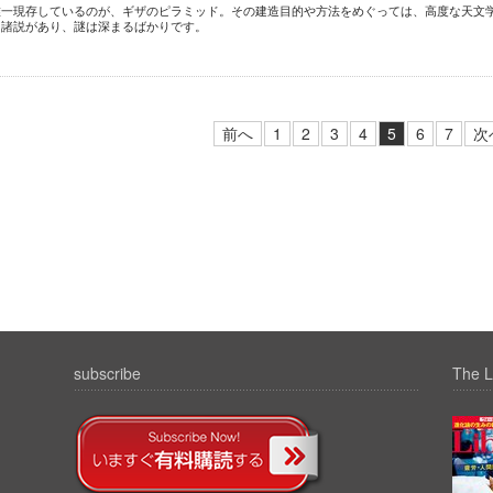
唯一現存しているのが、ギザのピラミッド。その建造目的や方法をめぐっては、高度な天文
て諸説があり、謎は深まるばかりです。
前へ
1
2
3
4
5
6
7
次
subscribe
The L