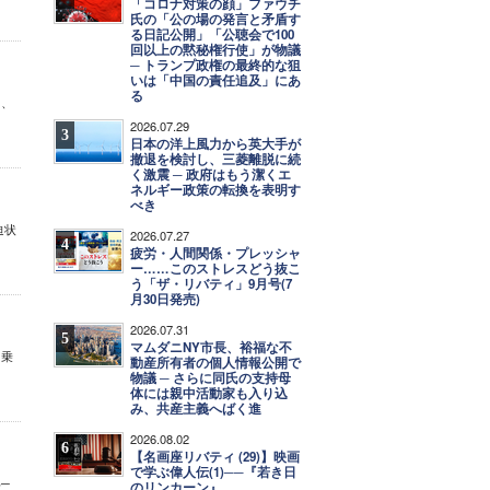
「コロナ対策の顔」ファウチ
氏の「公の場の発言と矛盾す
る日記公開」「公聴会で100
回以上の黙秘権行使」が物議
─ トランプ政権の最終的な狙
いは「中国の責任追及」にあ
る
て、
2026.07.29
3
日本の洋上風力から英大手が
撤退を検討し、三菱離脱に続
く激震 ─ 政府はもう潔くエ
ネルギー政策の転換を表明す
べき
迫状
2026.07.27
4
疲労・人間関係・プレッシャ
ー……このストレスどう抜こ
う「ザ・リバティ」9月号(7
月30日発売)
2026.07.31
5
マムダニNY市長、裕福な不
に乗
動産所有者の個人情報公開で
物議 ─ さらに同氏の支持母
体には親中活動家も入り込
み、共産主義へばく進
2026.08.02
6
【名画座リバティ (29)】映画
で学ぶ偉人伝(1)──『若き日
─
のリンカーン』