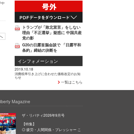
学や
トランプが「敗北宣言」をしない
理由「不正選挙」疑惑に 中国共産
へ
党の影
G20の日露首脳会談で 「日露平和
条約」締結の決断を
インフォメーション
2019.10.18
消費税率引き上げに合わせた価格改定のお知
らせ
一覧はこちら
iberty Magazine
ザ・リバティ2026年9月号
【特集】
◎ 疲労・人間関係・プレッシャー こ