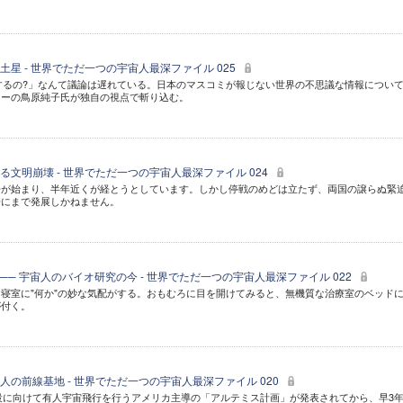
星 - 世界でただ一つの宇宙人最深ファイル 025
するの?」なんて議論は遅れている。日本のマスコミが報じない世界の不思議な情報につい
ャーの鳥原純子氏が独自の視点で斬り込む。
文明崩壊 - 世界でただ一つの宇宙人最深ファイル 024
争が始まり、半年近くが経とうとしています。しかし停戦のめどは立たず、両国の譲らぬ緊
争にまで発展しかねません。
─ 宇宙人のバイオ研究の今 - 世界でただ一つの宇宙人最深ファイル 022
寝室に"何か"の妙な気配がする。おもむろに目を開けてみると、無機質な治療室のベッド
が付く。
の前線基地 - 世界でただ一つの宇宙人最深ファイル 020
建設に向けて有人宇宙飛行を行うアメリカ主導の「アルテミス計画」が発表されてから、早3年