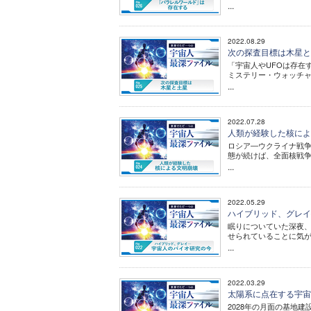
...
2022.08.29
次の探査目標は木星と土
「宇宙人やUFOは存在
ミステリー・ウォッチ
...
2022.07.28
人類が経験した核による
ロシア―ウクライナ戦
態が続けば、全面核戦
...
2022.05.29
ハイブリッド、グレイ─
眠りについていた深夜、
せられていることに気
...
2022.03.29
太陽系に点在する宇宙人
2028年の月面の基地