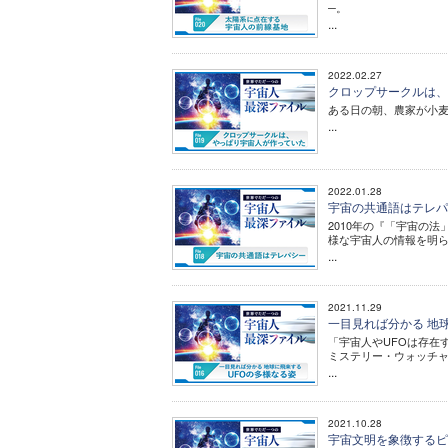
─。
...
2022.02.27
クロップサークルは、
ある日の朝、農家が小
...
2022.01.28
宇宙の共通語はテレパシ
2010年の『「宇宙の
様な宇宙人の情報を明
...
2021.11.29
一目見れば分かる 地球
「宇宙人やUFOは存在
ミステリー・ウォッチ
...
2021.10.28
宇宙文明を象徴するピラ