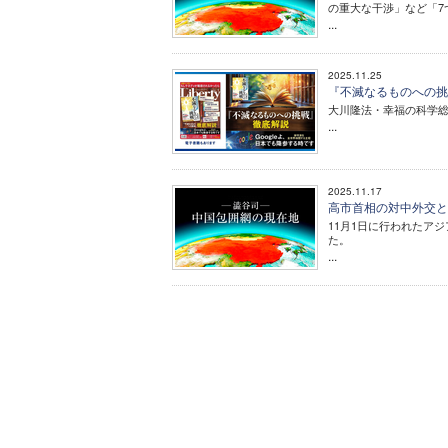
の重大な干渉」など「7つ
...
2025.11.25
『不滅なるものへの挑
大川隆法・幸福の科学
...
2025.11.17
高市首相の対中外交と
11月1日に行われたア
た。
...