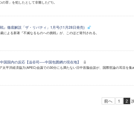
の罪」を犯したとして非難した(*1)。
戦』徹底解説「ザ・リバティ」1月号(11月28日発売)
総裁による新著『不滅なるものへの挑戦』が、このほど発刊される。
中国国内の反応【澁谷司──中国包囲網の現在地】
ジア太平洋経済協力(APEC)会議での30分にも満たない日中首脳会談が、国際世論の耳目を集
前へ
1
2