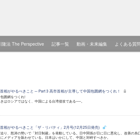
隆法 The Perspective
記事一覧
動画・未来編集
よくある質
相がやるべきこと ─ Part 3 高市首相が主導して中国包囲網をつくれ！
包囲網をつくれ!
きはロシアではなく、中国による台湾侵攻である──。
首相がやるべきこと「ザ・リバティ」2月号(12月25日発売)
を迫り、怒涛の勢いで「対日制裁」を発動している。日中関係が日に日に悪化し、改善の糸
うにメディアを賑わせている。日本はいかにして、中国と対峙すべきか。