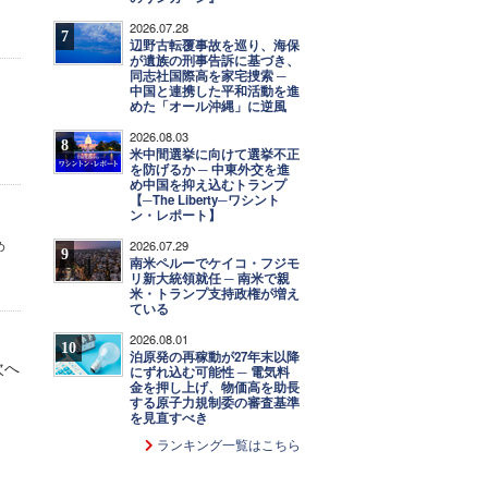
2026.07.28
7
辺野古転覆事故を巡り、海保
が遺族の刑事告訴に基づき、
同志社国際高を家宅捜索 ─
中国と連携した平和活動を進
めた「オール沖縄」に逆風
2026.08.03
8
米中間選挙に向けて選挙不正
を防げるか ─ 中東外交を進
め中国を抑え込むトランプ
【─The Liberty─ワシント
ン・レポート】
2026.07.29
め
9
南米ペルーでケイコ・フジモ
リ新大統領就任 ─ 南米で親
米・トランプ支持政権が増え
ている
2026.08.01
10
泊原発の再稼動が27年末以降
次へ
にずれ込む可能性 ─ 電気料
金を押し上げ、物価高を助長
する原子力規制委の審査基準
を見直すべき
ランキング一覧はこちら