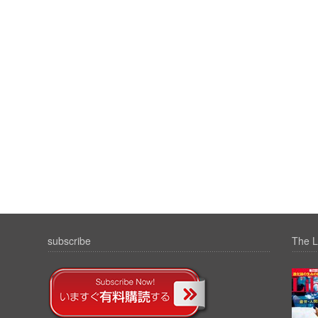
subscribe
The L