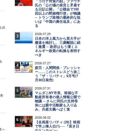
「コロナ対策の顔」ファウチ
氏の「公の場の発言と矛盾す
る日記公開」「公聴会で100
回以上の黙秘権行使」が物議
─ トランプ政権の最終的な狙
いは「中国の責任追及」にあ
る
上武
2026.07.29
3
日本の洋上風力から英大手が
撤退を検討し、三菱離脱に続
く激震 ─ 政府はもう潔くエ
ネルギー政策の転換を表明す
べき
る
2026.07.27
4
疲労・人間関係・プレッシャ
ー……このストレスどう抜こ
う「ザ・リバティ」9月号(7
月30日発売)
2026.07.31
5
マムダニNY市長、裕福な不
の条
動産所有者の個人情報公開で
物議 ─ さらに同氏の支持母
体には親中活動家も入り込
み、共産主義へばく進
2026.08.02
6
【名画座リバティ (29)】映画
で学ぶ偉人伝(1)──『若き日
政へ
のリンカーン』