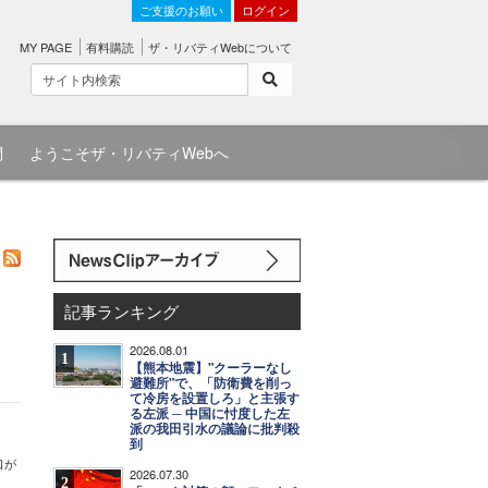
ご支援のお願い
ログイン
MY PAGE
有料購読
ザ・リバティWebについて
問
ようこそザ・リバティWebへ
記事ランキング
2026.08.01
1
【熊本地震】"クーラーなし
避難所"で、「防衛費を削っ
て冷房を設置しろ」と主張す
る左派 ─ 中国に忖度した左
派の我田引水の議論に批判殺
到
口が
2026.07.30
2