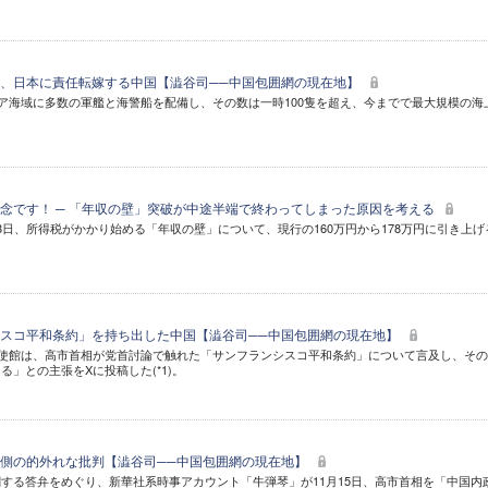
、日本に責任転嫁する中国【澁谷司──中国包囲網の現在地】
ジア海域に多数の軍艦と海警船を配備し、その数は一時100隻を超え、今までで最大規模の海
念です！ ─ 「年収の壁」突破が中途半端で終わってしまった原因を考える
8日、所得税がかかり始める「年収の壁」について、現行の160万円から178万円に引き上げ
スコ平和条約」を持ち出した中国【澁谷司──中国包囲網の現在地】
大使館は、高市首相が党首討論で触れた「サンフランシスコ平和条約」について言及し、そ
」との主張をXに投稿した(*1)。
側の的外れな批判【澁谷司──中国包囲網の現在地】
する答弁をめぐり、新華社系時事アカウント「牛弾琴」が11月15日、高市首相を「中国内