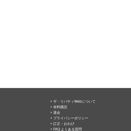
ザ・リバティWebについて
有料購読
退会
プライバシーポリシー
訂正・おわび
FAQ よくある質問