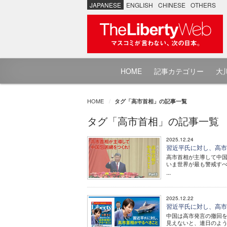
JAPANESE
ENGLISH
CHINESE
OTHERS
HOME
記事カテゴリー
大川
HOME
タグ「高市首相」の記事一覧
タグ「高市首相」の記事一覧
2025.12.24
習近平氏に対し、高市首
高市首相が主導して中国
いま世界が最も警戒すべ
...
2025.12.22
習近平氏に対し、高市
中国は高市発言の撤回
見えないと、連日のよ