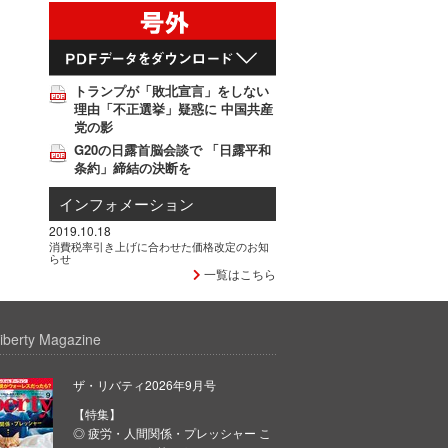
トランプが「敗北宣言」をしない
理由「不正選挙」疑惑に 中国共産
党の影
G20の日露首脳会談で 「日露平和
条約」締結の決断を
インフォメーション
2019.10.18
消費税率引き上げに合わせた価格改定のお知
らせ
一覧はこちら
iberty Magazine
ザ・リバティ2026年9月号
【特集】
◎ 疲労・人間関係・プレッシャー こ