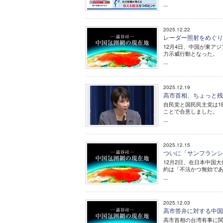
...
2025.12.22
レーダー照射をめぐり
12月4日、中国が東ア
力示威行動となった。
...
2025.12.19
高市首相、ちょっと残
自民党と国民民主党は1
ことで合意しました。
...
2025.12.15
ついに「サンフランシ
12月2日、在日本中国
約は「不法かつ無効である
...
2025.12.03
高市答弁に対する中国
高市首相の台湾有事に関