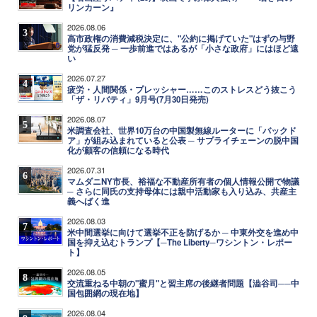
リンカーン』
2026.08.06
3
高市政権の消費減税決定に、"公約に掲げていた"はずの与野
党が猛反発 ─ 一歩前進ではあるが「小さな政府」にはほど遠
い
2026.07.27
4
疲労・人間関係・プレッシャー……このストレスどう抜こう
「ザ・リバティ」9月号(7月30日発売)
2026.08.07
5
米調査会社、世界10万台の中国製無線ルーターに「バックド
ア」が組み込まれていると公表 ─ サプライチェーンの脱中国
化が顧客の信頼になる時代
2026.07.31
6
マムダニNY市長、裕福な不動産所有者の個人情報公開で物議
─ さらに同氏の支持母体には親中活動家も入り込み、共産主
義へばく進
2026.08.03
7
米中間選挙に向けて選挙不正を防げるか ─ 中東外交を進め中
国を抑え込むトランプ【─The Liberty─ワシントン・レポー
ト】
2026.08.05
8
交流重ねる中朝の"蜜月"と習主席の後継者問題【澁谷司──中
国包囲網の現在地】
2026.08.04