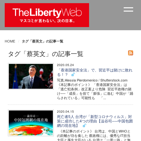
HOME
タグ「蔡英文」の記事一覧
タグ「蔡英文」の記事一覧
2020.05.24
「香港国家安全法」で、習近平は賭けに敗れ
る！？
写真:Alessia Pierdomenico / Shutterstock.com
《本記事のポイント》 「香港国家安全法」は
「逃亡犯条例」改正案より危険 習近平政権の賭
け──「成長」を捨て「膨張」に進む 中国が「踊
らされている」可能性も 「...
2020.04.15
死亡者5人 台湾が「新型コロナウィルス」対
策に成功した4つの理由【澁谷司──中国包囲
網の現在地】
《本記事のポイント》 台湾は、中国とWHOと
の距離が功を奏した 蔡政権には、優秀なIT担当
大臣と厚生大臣がいる 台湾は「一帯一路」と無