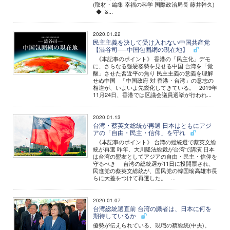
(取材・編集 幸福の科学 国際政治局長 藤井幹久)
◆ &...
2020.01.22
民主主義を決して受け入れない中国共産党
【澁谷司──中国包囲網の現在地】
《本記事のポイント》 香港の「民主化」デモ
に、さらなる強硬姿勢を見せる中国 台湾を「覚
醒」させた習近平の焦り 民主主義の意義を理解
せぬ中国 「中国政府 対 香港・台湾」の意志の
相違が、いよいよ先鋭化してきている。 2019年
11月24日、香港では区議会議員選挙が行われ...
2020.01.13
台湾・蔡英文総統が再選 日本はともにアジ
アの「自由・民主・信仰」を守れ
《本記事のポイント》 台湾の総統選で蔡英文総
統が再選 昨年、大川隆法総裁が台湾で講演 日本
は台湾の盟友としてアジアの自由・民主・信仰を
守るべき 台湾の総統選が11日に投開票され、
民進党の蔡英文総統が、国民党の韓国瑜高雄市長
らに大差をつけて再選した。 ...
2020.01.07
台湾総統選直前 台湾の識者は、日本に何を
期待しているか
優勢が伝えられている、現職の蔡総統(中央)。