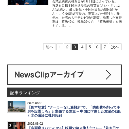
台湾総統選の投票日が1月11日に迫っている。
再選を目指す民主進歩党の蔡英文(さい・えいぶ
ん)総統と、最大野党・中国国民党の韓国瑜(か
ん・こくゆ)高雄市長の、事実上の一騎討ち。昨
年末、台湾の大手テレビ局が調査、発表した支持
率は、蔡氏45%、韓氏29%で、「蔡氏優勢」を伝
えている。 ...
前へ
1
2
3
4
5
6
7
次へ
記事ランキング
2026.08.01
1
【熊本地震】"クーラーなし避難所"で、「防衛費を削って冷
房を設置しろ」と主張する左派 ─ 中国に忖度した左派の我田
引水の議論に批判殺到
2026.08.02
2
【名画座リバティ (29)】映画で学ぶ偉人伝(1)──『若き日の