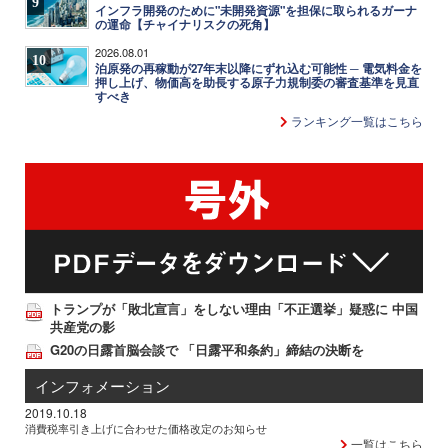
9
インフラ開発のために"未開発資源"を担保に取られるガーナ
の運命【チャイナリスクの死角】
2026.08.01
10
泊原発の再稼動が27年末以降にずれ込む可能性 ─ 電気料金を
押し上げ、物価高を助長する原子力規制委の審査基準を見直
すべき
ランキング一覧はこちら
トランプが「敗北宣言」をしない理由「不正選挙」疑惑に 中国
共産党の影
G20の日露首脳会談で 「日露平和条約」締結の決断を
インフォメーション
2019.10.18
消費税率引き上げに合わせた価格改定のお知らせ
一覧はこちら