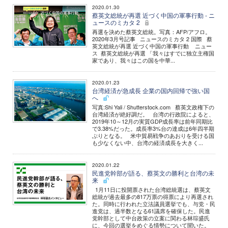
2020.01.30
蔡英文総統が再選 近づく中国の軍事行動 - ニ
ュースのミカタ 2
再選を決めた蔡英文総統。写真：AFP/アフロ。
2020年3月号記事 ニュースのミカタ 2 国際 蔡
英文総統が再選 近づく中国の軍事行動 ニュー
ス 蔡英文総統が再選 「我々はすでに独立主権国
家であり、我々はこの国を中華...
2020.01.23
台湾経済が急成長 企業の国内回帰で強い国
へ
写真:Shi Yali / Shutterstock.com 蔡英文政権下の
台湾経済が絶好調だ。 台湾の行政院によると、
2019年10～12月の実質GDP成長率は前年同期比
で3.38%だった。成長率3%台の達成は6年四半期
ぶりとなる。 米中貿易戦争のあおりを受ける国
も少なくない中、台湾の経済成長を大きく...
2020.01.22
民進党幹部が語る、蔡英文の勝利と台湾の未
来
1月11日に投開票された台湾総統選は、蔡英文
総統が過去最多の817万票の得票により再選され
た。同時に行われた立法議員選挙でも、与党・民
進党は、過半数となる61議席を確保した。民進
党幹部として中台政策の立案に関わる林琮盛氏
に、今回の選挙をめぐる情勢について聞いた。