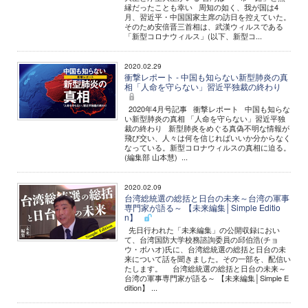
縁だったことも幸い 周知の如く、我が国は4
月、習近平・中国国家主席の訪日を控えていた。
そのため安倍晋三首相は、武漢ウィルスである
「新型コロナウィルス」(以下、新型コ...
2020.02.29
衝撃レポート - 中国も知らない新型肺炎の真
相「人命を守らない」習近平独裁の終わり
2020年4月号記事 衝撃レポート 中国も知らな
い新型肺炎の真相 「人命を守らない」習近平独
裁の終わり 新型肺炎をめぐる真偽不明な情報が
飛び交い、人々は何を信じればいいか分からなく
なっている。新型コロナウィルスの真相に迫る。
(編集部 山本慧) ...
2020.02.09
台湾総統選の総括と日台の未来～台湾の軍事
専門家が語る～ 【未来編集│Simple Editio
n】
先日行われた「未来編集」の公開収録におい
て、台湾国防大学校務諮詢委員の邱伯浩(チョ
ウ・ボハオ)氏に、台湾総統選の総括と日台の未
来について話を聞きました。その一部を、配信い
たします。 台湾総統選の総括と日台の未来～
台湾の軍事専門家が語る～ 【未来編集│Simple E
dition】 ...