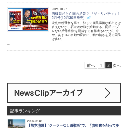
2024.10.27
石破首相と亡国の足音？ 「ザ・リバティ」1
2月号(10月30日発売)
波乱の総選挙を経て、決して順風満帆な船出とは
言えないが、石破茂政権が始動する。同氏に"ブ
レない反骨精神"を期待する有権者もいたが、今
や、あまりの言動の変節に、軸の無さを見る国民
は多い。
...
前へ
1
2
次へ
記事ランキング
2026.08.01
1
【熊本地震】"クーラーなし避難所"で、「防衛費を削って冷