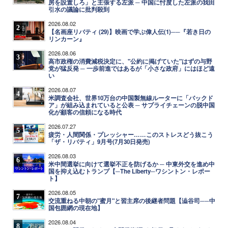
房を設置しろ」と主張する左派 ─ 中国に忖度した左派の我田
引水の議論に批判殺到
2026.08.02
2
【名画座リバティ (29)】映画で学ぶ偉人伝(1)──『若き日の
リンカーン』
2026.08.06
3
高市政権の消費減税決定に、"公約に掲げていた"はずの与野
党が猛反発 ─ 一歩前進ではあるが「小さな政府」にはほど遠
い
2026.08.07
4
米調査会社、世界10万台の中国製無線ルーターに「バックド
ア」が組み込まれていると公表 ─ サプライチェーンの脱中国
化が顧客の信頼になる時代
2026.07.27
5
疲労・人間関係・プレッシャー……このストレスどう抜こう
「ザ・リバティ」9月号(7月30日発売)
2026.08.03
6
米中間選挙に向けて選挙不正を防げるか ─ 中東外交を進め中
国を抑え込むトランプ【─The Liberty─ワシントン・レポー
ト】
2026.08.05
7
交流重ねる中朝の"蜜月"と習主席の後継者問題【澁谷司──中
国包囲網の現在地】
2026.08.04
8