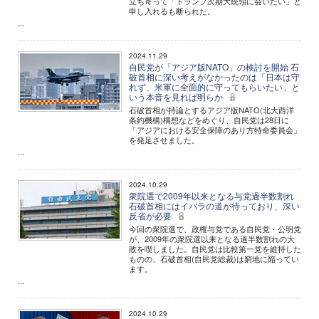
立ち寄って「トランプ次期大統領に会いたい」と
申し入れるも断られた。
...
2024.11.29
自民党が「アジア版NATO」の検討を開始 石
破首相に深い考えがなかったのは「日本は守
れず、米軍に全面的に守ってもらいたい」と
いう本音を見れば明らか
石破首相が持論とするアジア版NATO(北大西洋
条約機構)構想などをめぐり、自民党は28日に
「アジアにおける安全保障のあり方特命委員会」
を発足させました。
...
2024.10.29
衆院選で2009年以来となる与党過半数割れ
石破首相にはイバラの道が待っており、深い
反省が必要
今回の衆院選で、政権与党である自民党・公明党
が、2009年の衆院選以来となる過半数割れの大
敗を喫しました。自民党は比較第一党を維持した
ものの、石破首相(自民党総裁)は窮地に陥ってい
ます。
...
2024.10.29