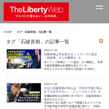
HOME
タグ「石破首相」の記事一覧
タグ「石破首相」の記事一覧
2025.01.29
石破首相よ目を覚ませ！ トランプに続き
「脱炭素」からの撤退を
米トランプ政権が「パリ協定」から離脱し、世界
の脱炭素運動は転換期を迎えている。
日本もエネルギー政策を大転換させる時だ。
...
2025.01.29
やはり石破首相の本心は「日本が中国に取ら
れても仕方がない」 - ニュースのミカタ
本欄執筆時点(2025年1月17日)で、石破茂首相の
迷走が止まらない。
2024年11月に南米ペルーで開催されたアジア太
平洋経済協力(APEC)首脳会議の帰りに、米国に