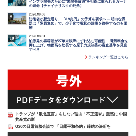
インフラ開発のために"未開発資源"を担保に取られるガーナ
の運命【チャイナリスクの死角】
2026.08.08
9
防衛省が想定通り、「8.9兆円」の予算を要求へ ─ 明白な課
題は「隊員集め」で、少子化で現状の規模を維持するのも困
難
2026.08.01
10
泊原発の再稼動が27年末以降にずれ込む可能性 ─ 電気料金を
押し上げ、物価高を助長する原子力規制委の審査基準を見直
すべき
ランキング一覧はこちら
トランプが「敗北宣言」をしない理由「不正選挙」疑惑に 中国
共産党の影
G20の日露首脳会談で 「日露平和条約」締結の決断を