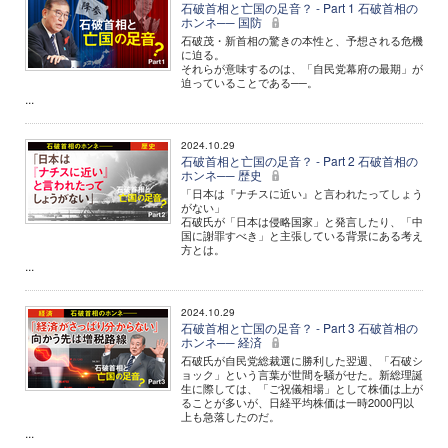
石破首相と亡国の足音？ - Part 1 石破首相の
ホンネ── 国防
石破茂・新首相の驚きの本性と、予想される危機
に迫る。
それらが意味するのは、「自民党幕府の最期」が
迫っていることである──。
...
2024.10.29
石破首相と亡国の足音？ - Part 2 石破首相の
ホンネ── 歴史
「日本は『ナチスに近い』と言われたってしょう
がない」
石破氏が「日本は侵略国家」と発言したり、「中
国に謝罪すべき」と主張している背景にある考え
方とは。
...
2024.10.29
石破首相と亡国の足音？ - Part 3 石破首相の
ホンネ── 経済
石破氏が自民党総裁選に勝利した翌週、「石破シ
ョック」という言葉が世間を騒がせた。新総理誕
生に際しては、「ご祝儀相場」として株価は上が
ることが多いが、日経平均株価は一時2000円以
上も急落したのだ。
...