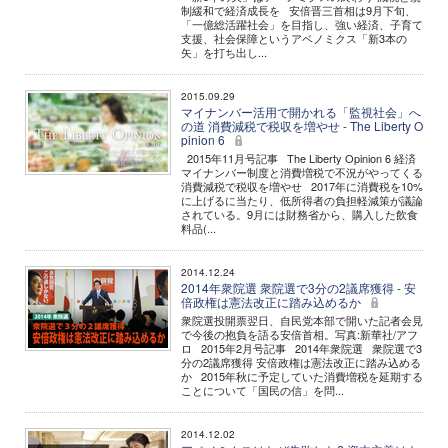
制緩和で経済成長を 安倍晋三首相は9月下旬、
「一億総活躍社会」を目指し、強い経済、子育て
支援、社会保障というアベノミクス「新3本の
矢」を打ち出し...
2015.09.29
マイナンバー活用で開かれる「監視社会」へ
の道 消費減税で税収を増やせ - The Liberty O
pinion 6
2015年11月号記事 The Liberty Opinion 6 経済
マイナンバー制度と消費増税で不況がやってくる
消費減税で税収を増やせ 2017年に消費税を10%
に上げるに当たり、低所得者の負担軽減策が議論
されている。9月には財務省から、購入した飲食
料品(...
2014.12.24
2014年衆院選 衆院選で3分の2議席獲得 - 安
倍政権は憲法改正に踏み込めるか
衆院選投開票翌日、自民党本部で開いた記者会見
で今後の抱負を語る安倍首相。写真:新華社/アフ
ロ 2015年2月号記事 2014年衆院選 衆院選で3
分の2議席獲得 安倍政権は憲法改正に踏み込める
か 2015年秋に予定していた消費増税を延期する
ことについて「国民の信」を問...
2014.12.02