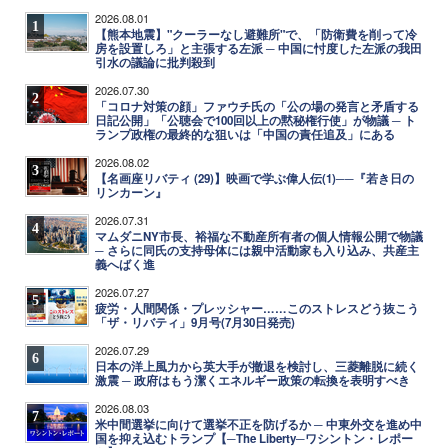
2026.08.01
1
【熊本地震】"クーラーなし避難所"で、「防衛費を削って冷
房を設置しろ」と主張する左派 ─ 中国に忖度した左派の我田
引水の議論に批判殺到
2026.07.30
2
「コロナ対策の顔」ファウチ氏の「公の場の発言と矛盾する
日記公開」「公聴会で100回以上の黙秘権行使」が物議 ─ ト
ランプ政権の最終的な狙いは「中国の責任追及」にある
2026.08.02
3
【名画座リバティ (29)】映画で学ぶ偉人伝(1)──『若き日の
リンカーン』
2026.07.31
4
マムダニNY市長、裕福な不動産所有者の個人情報公開で物議
─ さらに同氏の支持母体には親中活動家も入り込み、共産主
義へばく進
2026.07.27
5
疲労・人間関係・プレッシャー……このストレスどう抜こう
「ザ・リバティ」9月号(7月30日発売)
2026.07.29
6
日本の洋上風力から英大手が撤退を検討し、三菱離脱に続く
激震 ─ 政府はもう潔くエネルギー政策の転換を表明すべき
2026.08.03
7
米中間選挙に向けて選挙不正を防げるか ─ 中東外交を進め中
国を抑え込むトランプ【─The Liberty─ワシントン・レポー