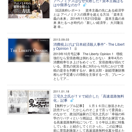
アベノミクスはなぜ失敗した? 資本主義はも
はや限界なのか?
法話抜粋レポート 資本主義の先にある経済学
とは アベノミクスの限界を超える方法 「資本主
義の未来」 2014年11月21日収録 資本主義の未
来 来たるべき時代の「新しい経済学」 大川隆法
著 幸...
2013.09.03
消費税上げは“日本経済殺人事件" - The Libert
y Opinion 1
2013年10月号記事 The Liberty Opinion 1 増税
強行なら安倍政権は倒れるしかない 来年4月の
消費税率引き上げをめぐって、安倍政権が揺れて
いる。景気の状況を基に9月から10月にかけて増
税の是非を判断するが、麻生太郎・副総理兼財務
相らが予定通りの増税を主張する一方、ブレーン
としてア...
2011.01.18
三宅久之氏がＴＶで紹介した「高速道路無料
化」記事
【無料サンプル記事】 １月１６日に放送された
読売テレビ「たかじんのそこまで言って委員会」
のなかで、政治評論家の三宅久之氏が「幸福の科
学のリバティという雑誌は、民主党のお家芸であ
る高速道路無料化について、１０年以上前に特集
している」と紹介してくださった。 この記事以
前に景気刺激策として高速道路無料化案を唱えた