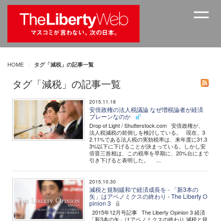
HOME
タグ「減税」の記事一覧
タグ「減税」の記事一覧
2015.11.18
安倍政権の法人税議論 なぜ増税論者が経済
ブレーンなのか
Drop of Light / Shutterstock.com 安倍政権が、
法人税減税の前倒しを検討している。 現在、3
2.11%である法人税の実効税率は、来年度に31.3
3%以下に下げることが決まっている。しかし安
倍晋三首相は、この税率を早期に、20%台にまで
引き下げると表明した。 ...
2015.10.30
減税と規制緩和で経済成長を - 「新3本の
矢」はアベノミクスの終わり - The Liberty O
pinion 3
2015年12月号記事 The Liberty Opinion 3 経済
「新3本の矢」はアベノミクスの終わり 減税と規