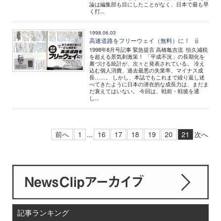
論は編集部も目にしたことがなく、日本で最も早
く打...
1998.06.03
高速道路をフリーウェイ（無料）に！
1998年8月号記事 緊急提言 高橋亀吉流 恒久減税
を超える景気刺激策！ 「平成不況」の長期化を
裏づける統計が、次々と発表されている。 冷え
込む個人消費、過去最悪の失業率、マイナス成
長……。 しかし、本誌でもこれまで繰り返し述
べてきたように日本の潜在的な成長力は、まだま
だ衰えてはいない。 今回は、戦前・戦後を通
し...
前へ
1
...
16
17
18
19
20
21
次へ
記事ランキング