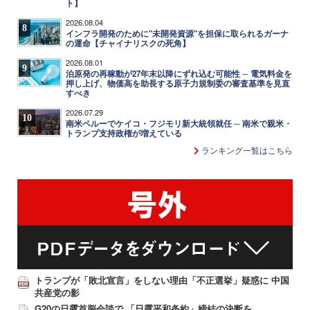
ト】
2026.08.04
8
インフラ開発のために"未開発資源"を担保に取られるガーナ
の運命【チャイナリスクの死角】
2026.08.01
9
泊原発の再稼動が27年末以降にずれ込む可能性 ─ 電気料金を
押し上げ、物価高を助長する原子力規制委の審査基準を見直
すべき
2026.07.29
10
南米ペルーでケイコ・フジモリ新大統領就任 ─ 南米で親米・
トランプ支持政権が増えている
ランキング一覧はこちら
トランプが「敗北宣言」をしない理由「不正選挙」疑惑に 中国
共産党の影
G20の日露首脳会談で 「日露平和条約」締結の決断を