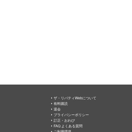
ザ・リバティWebについて
有料購読
退会
プライバシーポリシー
訂正・おわび
FAQ よくある質問
ご利用環境