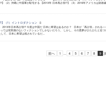
領!?】（2）沖縄に中国軍が駐屯する 【201X年 日本再占領!?】（3） 2016年アメリカは財政
領!?】（1）イントロダクション
201X年日本再占領!? 今度は中国だ 日本に希望はあるのか？ 日本が「再占領」される─
っては現実感のないフィクションでしかないだろう。 しかし、その悪夢がひたひたと近づ
して、日本に希望は残されているだ...
前へ
1
...
4
5
6
7
8
9