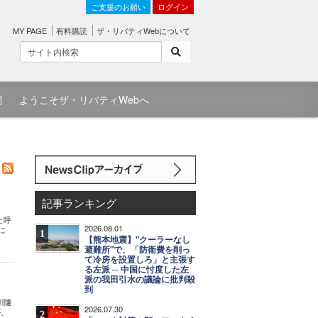
ご支援のお願い
ログイン
MY PAGE
有料購読
ザ・リバティWebについて
問
ようこそザ・リバティWebへ
記事ランキング
と呼
2026.08.01
に
1
【熊本地震】"クーラーなし
避難所"で、「防衛費を削っ
て冷房を設置しろ」と主張す
る左派 ─ 中国に忖度した左
派の我田引水の議論に批判殺
到
川隆
2026.07.30
が、
2