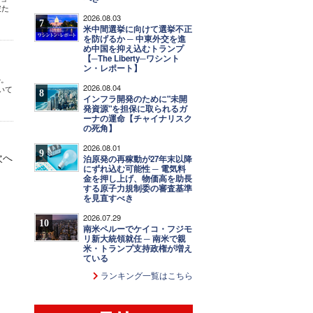
破た
2026.08.03
7
米中間選挙に向けて選挙不正
を防げるか ─ 中東外交を進
め中国を抑え込むトランプ
【─The Liberty─ワシント
ン・レポート】
─。
2026.08.04
いて
8
インフラ開発のために"未開
発資源"を担保に取られるガ
ーナの運命【チャイナリスク
の死角】
2026.08.01
9
次へ
泊原発の再稼動が27年末以降
にずれ込む可能性 ─ 電気料
金を押し上げ、物価高を助長
する原子力規制委の審査基準
を見直すべき
2026.07.29
10
南米ペルーでケイコ・フジモ
リ新大統領就任 ─ 南米で親
米・トランプ支持政権が増え
ている
ランキング一覧はこちら