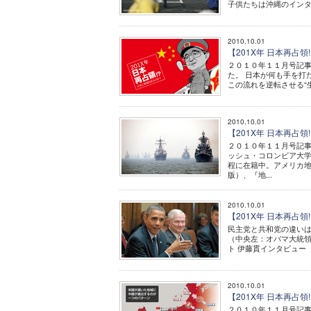
子供たちは沖縄のインタ
2010.10.01
【201X年 日本再占
２０１０年１１月号記
た。 日本が何も手を打
この流れを逆転させる“生
2010.10.01
【201X年 日本再占
２０１０年１１月号記事
ッシュ・コロンビア大
程に在籍中。アメリカ地
版）、『地...
2010.10.01
【201X年 日本再占
民主党と共和党の違い
（中央左：オバマ大統領
ト 伊藤貫インタビュー 【
2010.10.01
【201X年 日本再占
２０１０年１１月号記事