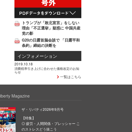
トランプが「敗北宣言」をしない
理由「不正選挙」疑惑に 中国共産
党の影
G20の日露首脳会談で 「日露平和
条約」締結の決断を
インフォメーション
2019.10.18
消費税率引き上げに合わせた価格改定のお知
らせ
一覧はこちら
iberty Magazine
ザ・リバティ2026年9月号
【特集】
◎ 疲労・人間関係・プレッシャー こ
のストレスどう抜こう