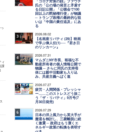
「コロナ対策の顔」ファウチ
氏の「公の場の発言と矛盾す
る日記公開」「公聴会で100
回以上の黙秘権行使」が物議
─ トランプ政権の最終的な狙
いは「中国の責任追及」にあ
る
かっ
。
2026.08.02
3
【名画座リバティ (29)】映画
で学ぶ偉人伝(1)──『若き日
のリンカーン』
2026.07.31
4
マムダニNY市長、裕福な不
ティ
動産所有者の個人情報公開で
号課
物議 ─ さらに同氏の支持母
出
体には親中活動家も入り込
み、共産主義へばく進
2026.07.27
5
疲労・人間関係・プレッシャ
ー……このストレスどう抜こ
。
う「ザ・リバティ」9月号(7
ス
月30日発売)
2026.07.29
6
日本の洋上風力から英大手が
撤退を検討し、三菱離脱に続
く激震 ─ 政府はもう潔くエ
ネルギー政策の転換を表明す
べき
ショ