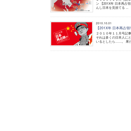
ン 【201X年 日本再占
んし日本を見捨てる ...
2010.10.01
【201X年 日本再占
２０１０年１１月号記事 
それは多くの日本人にと
いるとしたら……。 果た