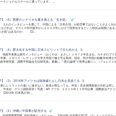
ーナショナルスクールに通っています。 ...
領!?】（5）悪夢のシナリオを書き換える「生き筋」
事 ３人のインタビューを通して、中国による「日本占領」が絵空事ではないことがよく分
たなければ、２０１０年代後半から２０３０年にかけて現実化するという秒読み段階にある
き筋”はあるのか。 【2...
領!?】（4）肥大化する中国に日本スピリットで立ち向かえ
 地政学者奥山真司インタビュー （おくやま・まさし）１９７２年生まれ。カナダのブリ
学卒業。イギリス・レディング大学大学院で修士号を取得。現在、同大学院の戦略学科博士
政学研究家、国際平和協会主任研究員。著書に『“悪の論理”で世界は動く!』（フォレスト
領!?】（3） 2016年アメリカは財政破たんし日本を見捨てる
は単にレトリックの違いに過ぎない。政党が異なっても、外交・安全保障政策の方針は同じ
、中央右：ゲーツ国防長官）写真：AP/ アフロ ２０１０年１１月号記事 国際政治アナリ
201X年 日本再占領!...
領!?】（2）沖縄に中国軍が駐屯する
 中国軍事専門家 平松茂雄インタビュー 【201X年 日本再占領!?】（1）イントロダク