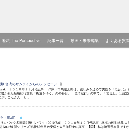
隆法 The Perspective
記事一覧
動画・未来編集
よくある質
焜燦 台湾のサムライからのメッセージ
by Teru Iwasaki ２０１０年１２月号記事 作家・司馬遼太郎は、親しみを込めて男性を「老台北」
て書かれた短編紀行文集『街道をゆく』の40番目、「台湾紀行」の中で、「老台北」は頻繁
さいこんさん）と...
持を（前編）
ムパック多国間訓練（ハワイ：2010/7/6） ２０１０年１２月号記事 幸福の科学総裁 大
盤 No.166 新シリーズ 戦後65年日米安保と太平洋戦争の真実 【問】 私は埼玉県在住です