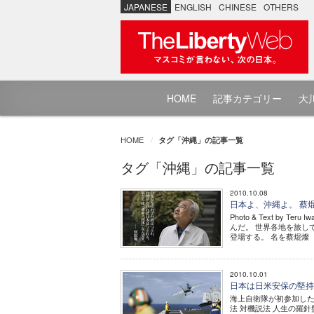
JAPANESE
ENGLISH
CHINESE
OTHERS
HOME
記事カテゴリー
大川
HOME
タグ「沖縄」の記事一覧
タグ「沖縄」の記事一覧
2010.10.08
日本よ、沖縄よ。 蔡
Photo & Text 
んだ。 世界各地を旅し
登場する。 名を蔡焜燦（
2010.10.01
日本は日米安保の堅
海上自衛隊が初参加したリ
法 対機説法 人生の羅針