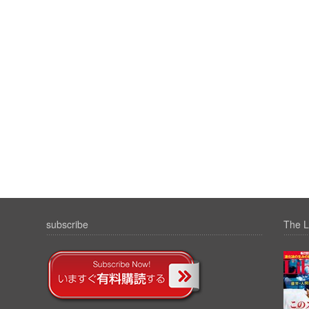
subscribe
The L