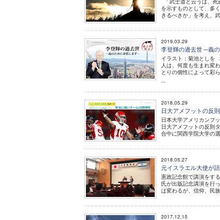
「武士道と云うは、死ぬ
を示すものとして、多
きるべきか」を考え、武
2019.03.29
李登輝の過去世 ─義の
イラスト：菊池としを 
人は、何度も生まれ変
とりの個性によって彩
...
2018.05.29
日大アメフットの反則タ
日本大学アメリカンフッ
日大アメフットの反則タ
合中に関西学院大学の選手
2018.05.27
元イスラエル大使が語
憲政記念館で講演をする
氏が出版記念講演を行っ
は変わるが、信仰、民族
2017.12.15