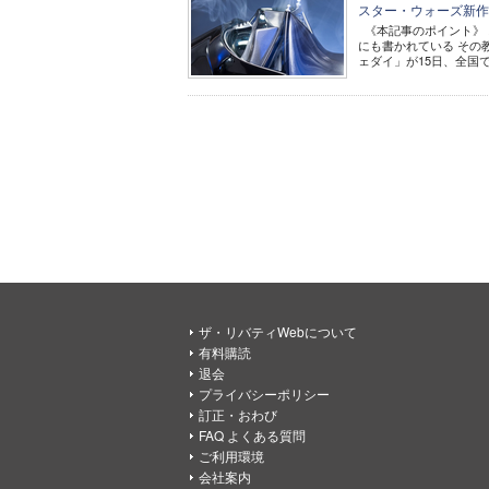
スター・ウォーズ新作
《本記事のポイント》 
にも書かれている その
ェダイ」が15日、全国で
ザ・リバティWebについて
有料購読
退会
プライバシーポリシー
訂正・おわび
FAQ よくある質問
ご利用環境
会社案内