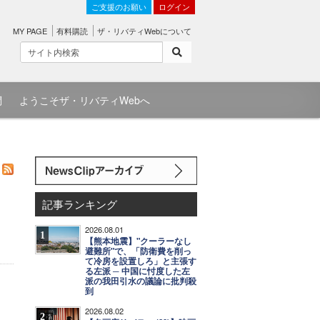
ご支援のお願い
ログイン
MY PAGE
有料購読
ザ・リバティWebについて
問
ようこそザ・リバティWebへ
記事ランキング
2026.08.01
1
【熊本地震】"クーラーなし
避難所"で、「防衛費を削っ
て冷房を設置しろ」と主張す
る左派 ─ 中国に忖度した左
派の我田引水の議論に批判殺
到
2026.08.02
2