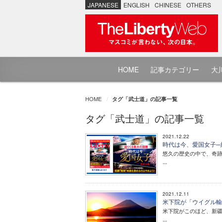
JAPANESE
ENGLISH
CHINESE
OTHERS
HOME
記事カテゴリー
大川
HOME
タグ「武士道」の記事一覧
タグ「武士道」の記事一覧
2021.12.22
時代は今、愛国女子─紅
悠久の歴史の中で、奇
...
2021.12.11
米下院が「ウイグル輸
米下院がこのほど、新
...