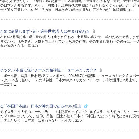
事と見付けたり」 『葉隠』(佐賀藩士・山本常朝著)に登場する有名な一節だ。武士道の
くの日本人が知る名文だろう。 同書は、江戸時代の中期に「戦をしなくなった武士が、ど
士の道を定義したものだ。その後、日本独自の精神を世界に広げたのが、国際連盟の...
ために命惜しまず - 新・過去世物語 人は生まれ変わる
2019年5月号記事 過去世物語 人は生まれ変わる 李登輝の過去世 ―義のために命惜しま
わりながら、魂を磨き、人格を向上させていく永遠の存在。その生まれ変わりの過程は、一
られた物語となる。幸福の
ックル 本当に強いチームの精神性 - ニュースのミカタ 5
トボール部。写真：田村翔/アフロスポーツ 2018年7月号記事 ニュースのミカタ 5 スポ
ックル 本当に強いチームの精神性 日本大学アメリカンフットボール部の選手が5月上旬
に対し...
る「神国日本論」 日本が神の国である3つの理由
元イスラエル大使のコーヘン氏。 《本記事のポイント》 元イスラエル大使のエリ・コー
た 2000年にわたって、信仰、民族、国土が続く日本は「神国」だという 時代とともに現
、国土という「日本道」は変わらない 元イスラエル...