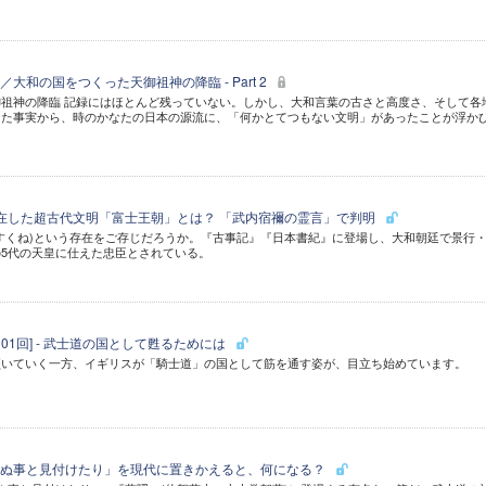
大和の国をつくった天御祖神の降臨 - Part 2
祖神の降臨 記録にはほとんど残っていない。しかし、大和言葉の古さと高度さ、そして各
った事実から、時のかなたの日本の源流に、「何かとてつもない文明」があったことが浮か
在した超古代文明「富士王朝」とは？ 「武内宿禰の霊言」で判明
すくね)という存在をご存じだろうか。『古事記』『日本書紀』に登場し、大和朝廷で景行
5代の天皇に仕えた忠臣とされている。
101回] - 武士道の国として甦るためには
傾いていく一方、イギリスが「騎士道」の国として筋を通す姿が、目立ち始めています。
死ぬ事と見付けたり」を現代に置きかえると、何になる？