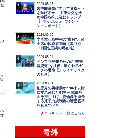
神髄
2026.08.03
う生
7
米中間選挙に向けて選挙不正
を防げるか ─ 中東外交を進
め中国を抑え込むトランプ
【─The Liberty─ワシント
ン・レポート】
2026.08.05
ず―
8
交流重ねる中朝の"蜜月"と習
人ひ
主席の後継者問題【澁谷司─
─中国包囲網の現在地】
2026.08.04
9
インフラ開発のために"未開
発資源"を担保に取られるガ
ーナの運命【チャイナリスク
の死角】
ーツ
、試
2026.08.01
10
泊原発の再稼動が27年末以降
にずれ込む可能性 ─ 電気料
金を押し上げ、物価高を助長
する原子力規制委の審査基準
を見直すべき
ヘン
ランキング一覧はこちら
れ方