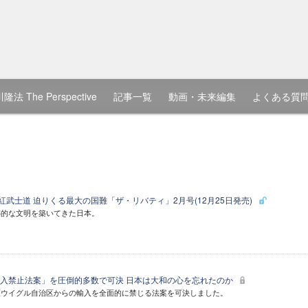
隆法 The Perspective
記事一覧
動画・未来編集
よくある質
武士道 迫りくる最大の国難「ザ・リバティ」2月号(12月25日発売)
跡的な文明を築いてきた日本。
入禁止法案」を圧倒的多数で可決 日本は大和の心を忘れたのか
疆ウイグル自治区からの輸入を全面的に禁じる法案を可決しました。