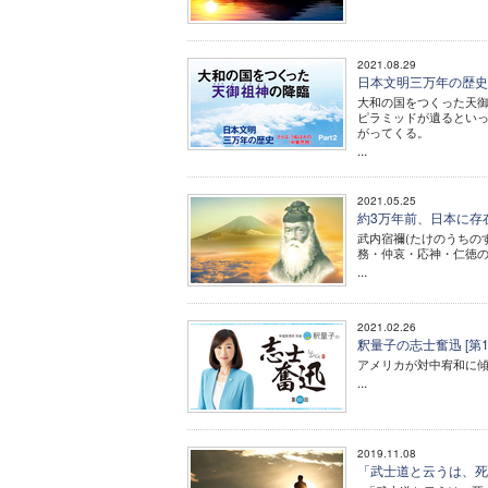
2021.08.29
日本文明三万年の歴史／
大和の国をつくった天御
ピラミッドが遺るとい
がってくる。
...
2021.05.25
約3万年前、日本に存
武内宿禰(たけのうちの
務・仲哀・応神・仁徳の
...
2021.02.26
釈量子の志士奮迅 [第
アメリカが対中宥和に
...
2019.11.08
「武士道と云うは、