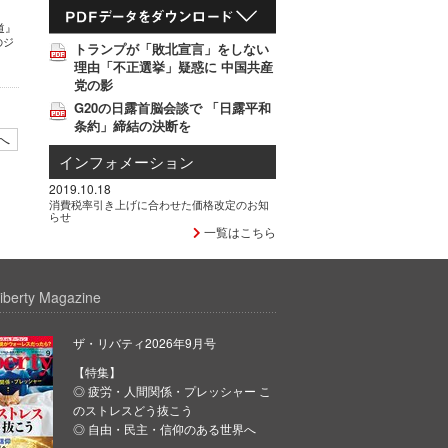
道』
のジ
トランプが「敗北宣言」をしない
理由「不正選挙」疑惑に 中国共産
党の影
G20の日露首脳会談で 「日露平和
条約」締結の決断を
へ
インフォメーション
2019.10.18
消費税率引き上げに合わせた価格改定のお知
らせ
一覧はこちら
iberty Magazine
ザ・リバティ2026年9月号
【特集】
◎ 疲労・人間関係・プレッシャー こ
のストレスどう抜こう
◎ 自由・民主・信仰のある世界へ