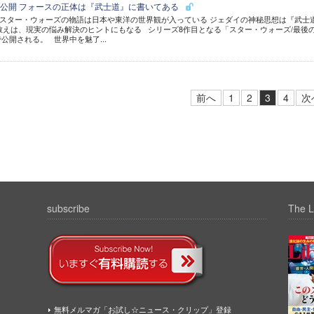
公開 フォースの正体は『武士道』に書いてある
スター・ウォーズの物語は日本や東洋の世界観が入っている ジェダイの神秘思想は『武士
教えは、現実の悩み解決のヒントにもなる シリーズ8作目となる「スター・ウォーズ/最後
公開される。 世界中を魅了...
前へ
1
2
3
4
次
subscribe
The L
無料メルマガ「お試し☆ニュース・クリップ」登録