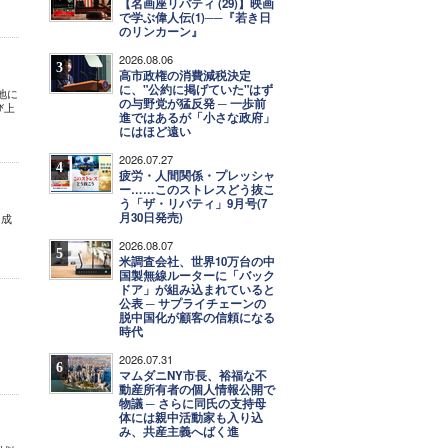
【名画座リバティ (29)】映画
で学ぶ偉人伝(1)──『若き日
のリンカーン』
2026.08.06
3
高市政権の消費減税決定
に、"公約に掲げていた"はず
地に
の与野党が猛反発 ─ 一歩前
び上
進ではあるが「小さな政府」
にはほど遠い
2026.07.27
4
疲労・人間関係・プレッシャ
ー……このストレスどう抜こ
う「ザ・リバティ」9月号(7
月30日発売)
・成
2026.08.07
5
米調査会社、世界10万台の中
国製無線ルーターに「バック
ドア」が組み込まれていると
公表 ─ サプライチェーンの
脱中国化が顧客の信頼になる
時代
2026.07.31
6
マムダニNY市長、裕福な不
動産所有者の個人情報公開で
物議 ─ さらに同氏の支持母
体には親中活動家も入り込
み、共産主義へばく進