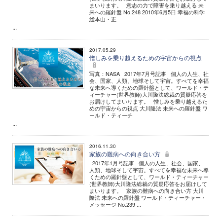
まいります。 意志の力で障害を乗り越える 未
来への羅針盤 No.248 2010年6月5日 幸福の科学
総本山・正
...
2017.05.29
憎しみを乗り越えるための宇宙からの視点
写真：NASA 2017年7月号記事 個人の人生、社
会、国家、人類、地球そして宇宙。すべてを幸福
な未来へ導くための羅針盤として、ワールド・テ
ィーチャー(世界教師)大川隆法総裁の質疑応答を
お届けしてまいります。 憎しみを乗り越えるた
めの宇宙からの視点 大川隆法 未来への羅針盤 ワ
ールド・ティーチ
...
2016.11.30
家族の難病への向き合い方
2017年1月号記事 個人の人生、社会、国家、
人類、地球そして宇宙。すべてを幸福な未来へ導
くための羅針盤として、ワールド・ティーチャー
(世界教師)大川隆法総裁の質疑応答をお届けして
まいります。 家族の難病への向き合い方 大川
隆法 未来への羅針盤 ワールド・ティーチャー・
メッセージ No.239 ...