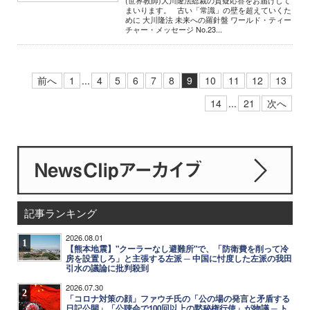
(世界教師)大川隆法総裁の質疑応答をお届けして
まいります。 古い「常識」の壁を超えていくた
めに 大川隆法 未来への羅針盤 ワールド・ティー
チャー・メッセージ No.23...
前へ
1
...
4
5
6
7
8
9
10
11
12
13
14
...
21
次へ
記事ランキング
2026.08.01
1
【熊本地震】"クーラーなし避難所"で、「防衛費を削って冷
房を設置しろ」と主張する左派 ─ 中国に忖度した左派の我田
引水の議論に批判殺到
2026.07.30
2
「コロナ対策の顔」ファウチ氏の「公の場の発言と矛盾する
日記公開」「公聴会で100回以上の黙秘権行使」が物議 ─ ト