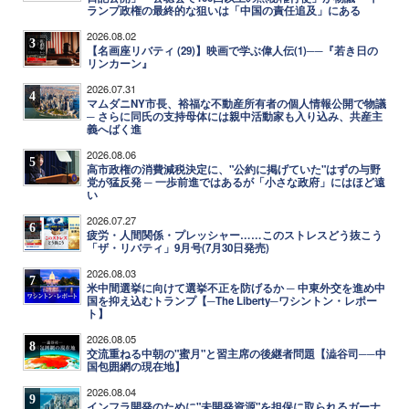
ランプ政権の最終的な狙いは「中国の責任追及」にある
2026.08.02
3
【名画座リバティ (29)】映画で学ぶ偉人伝(1)──『若き日の
リンカーン』
2026.07.31
4
マムダニNY市長、裕福な不動産所有者の個人情報公開で物議
─ さらに同氏の支持母体には親中活動家も入り込み、共産主
義へばく進
2026.08.06
5
高市政権の消費減税決定に、"公約に掲げていた"はずの与野
党が猛反発 ─ 一歩前進ではあるが「小さな政府」にはほど遠
い
2026.07.27
6
疲労・人間関係・プレッシャー……このストレスどう抜こう
「ザ・リバティ」9月号(7月30日発売)
2026.08.03
7
米中間選挙に向けて選挙不正を防げるか ─ 中東外交を進め中
国を抑え込むトランプ【─The Liberty─ワシントン・レポー
ト】
2026.08.05
8
交流重ねる中朝の"蜜月"と習主席の後継者問題【澁谷司──中
国包囲網の現在地】
2026.08.04
9
インフラ開発のために"未開発資源"を担保に取られるガーナ