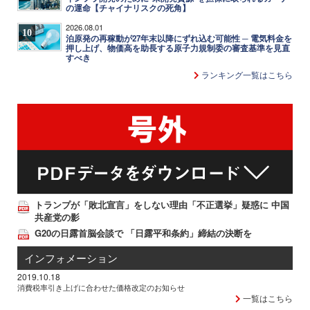
の運命【チャイナリスクの死角】
2026.08.01
10
泊原発の再稼動が27年末以降にずれ込む可能性 ─ 電気料金を
押し上げ、物価高を助長する原子力規制委の審査基準を見直
すべき
ランキング一覧はこちら
トランプが「敗北宣言」をしない理由「不正選挙」疑惑に 中国
共産党の影
G20の日露首脳会談で 「日露平和条約」締結の決断を
インフォメーション
2019.10.18
消費税率引き上げに合わせた価格改定のお知らせ
一覧はこちら