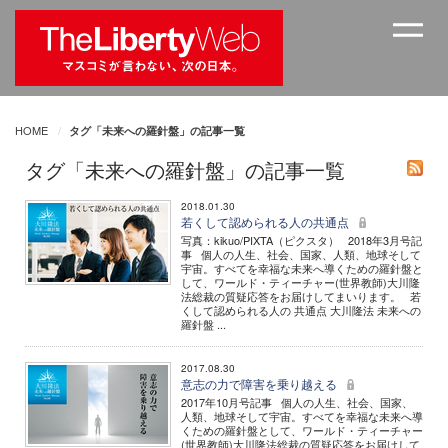
HOME
タグ「未来への羅針盤」の記事一覧
タグ「未来への羅針盤」の記事一覧
2018.01.30
若くして認められる人の共通点
写真：kikuo/PIXTA（ピクスタ） 2018年3月号記
事 個人の人生、社会、国家、人類、地球そして
宇宙。すべてを幸福な未来へ導くための羅針盤と
して、ワールド・ティーチャー(世界教師)大川隆
法総裁の質疑応答をお届けしてまいります。 若
くして認められる人の 共通点 大川隆法 未来への
羅針盤 ...
2017.08.30
意志の力で障害を乗り越える
2017年10月号記事 個人の人生、社会、国家、
人類、地球そして宇宙。すべてを幸福な未来へ導
くための羅針盤として、ワールド・ティーチャー
(世界教師)大川隆法総裁の質疑応答をお届けして