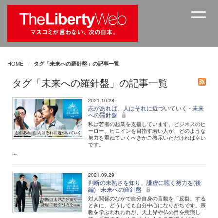
HOME
タグ「未来への羅針盤」の記事一覧
タグ「未来への羅針盤」の記事一覧
2021.10.28
志があれば、人はそれに近づいていく - 未来
への羅針盤
私は若者の起業を支援しています。ビジネスのヒ
ーロー、ヒロインを目指す若い人が、どのような
努力を重ねていくべきかご教示いただければ幸い
です。
...
2021.09.29
判断の未熟さを知り、謙虚に聴く努力を(後
編) - 未来への羅針盤
対人関係のなかで自分自身の言動を「反芻」する
ときに、どうしても自分中心になりがちです。宗
教を学ぶわれわれが、天上界や仏の目を意識し