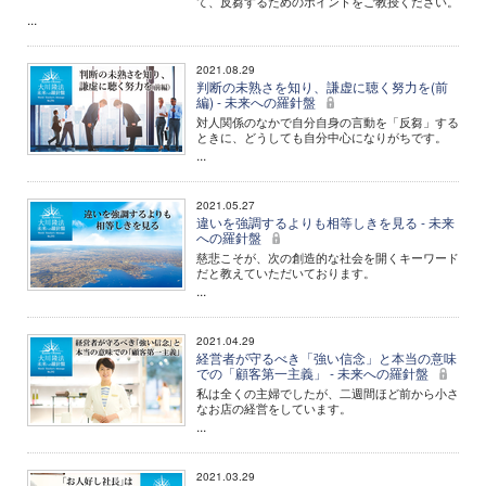
て、反芻するためのポイントをご教授ください。
...
2021.08.29
判断の未熟さを知り、謙虚に聴く努力を(前
編) - 未来への羅針盤
対人関係のなかで自分自身の言動を「反芻」する
ときに、どうしても自分中心になりがちです。
...
2021.05.27
違いを強調するよりも相等しきを見る - 未来
への羅針盤
慈悲こそが、次の創造的な社会を開くキーワード
だと教えていただいております。
...
2021.04.29
経営者が守るべき「強い信念」と本当の意味
での「顧客第一主義」 - 未来への羅針盤
私は全くの主婦でしたが、二週間ほど前から小さ
なお店の経営をしています。
...
2021.03.29