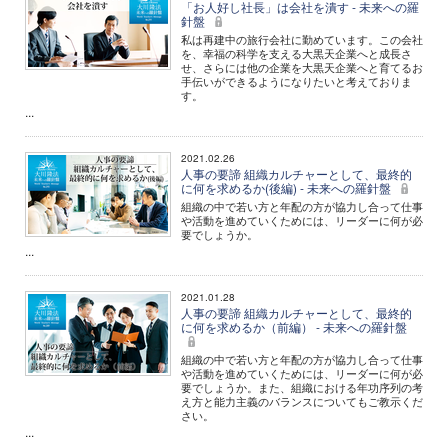
「お人好し社長」は会社を潰す - 未来への羅
針盤
私は再建中の旅行会社に勤めています。この会社
を、幸福の科学を支える大黒天企業へと成長さ
せ、さらには他の企業を大黒天企業へと育てるお
手伝いができるようになりたいと考えておりま
す。
...
2021.02.26
人事の要諦 組織カルチャーとして、最終的
に何を求めるか(後編) - 未来への羅針盤
組織の中で若い方と年配の方が協力し合って仕事
や活動を進めていくためには、リーダーに何が必
要でしょうか。
...
2021.01.28
人事の要諦 組織カルチャーとして、最終的
に何を求めるか（前編） - 未来への羅針盤
組織の中で若い方と年配の方が協力し合って仕事
や活動を進めていくためには、リーダーに何が必
要でしょうか。また、組織における年功序列の考
え方と能力主義のバランスについてもご教示くだ
さい。
...