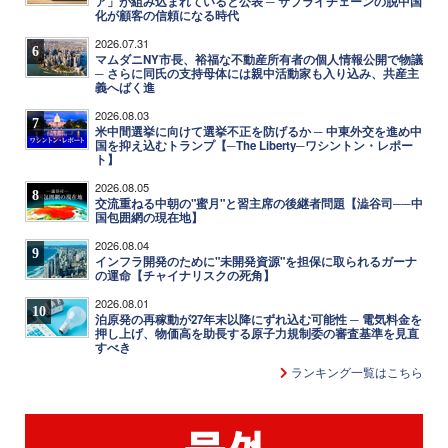
ア」が組み込まれていると公表 ─ サプライチェーンの脱中国
化が顧客の信頼になる時代
2026.07.31
6
マムダニNY市長、裕福な不動産所有者の個人情報公開で物議
─ さらに同氏の支持母体には親中活動家も入り込み、共産主
義へばく進
2026.08.03
7
米中間選挙に向けて選挙不正を防げるか ─ 中東外交を進め中
国を抑え込むトランプ【─The Liberty─ワシントン・レポー
ト】
2026.08.05
8
交流重ねる中朝の"蜜月"と習主席の後継者問題【澁谷司──中
国包囲網の現在地】
2026.08.04
9
インフラ開発のために"未開発資源"を担保に取られるガーナ
の運命【チャイナリスクの死角】
2026.08.01
10
泊原発の再稼動が27年末以降にずれ込む可能性 ─ 電気料金を
押し上げ、物価高を助長する原子力規制委の審査基準を見直
すべき
ランキング一覧はこちら