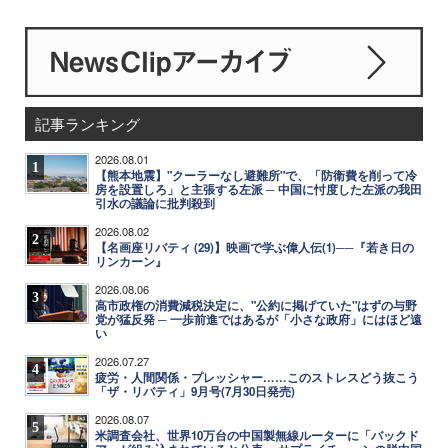
記事ランキング
2026.08.01
1
【熊本地震】"クーラーなし避難所"で、「防衛費を削って冷
房を設置しろ」と主張する左派 ─ 中国に忖度した左派の我田
引水の議論に批判殺到
2026.08.02
2
【名画座リバティ (29)】映画で学ぶ偉人伝(1)──『若き日の
リンカーン』
2026.08.06
3
高市政権の消費減税決定に、"公約に掲げていた"はずの与野
党が猛反発 ─ 一歩前進ではあるが「小さな政府」にはほど遠
い
2026.07.27
4
疲労・人間関係・プレッシャー……このストレスどう抜こう
「ザ・リバティ」9月号(7月30日発売)
2026.08.07
5
米調査会社、世界10万台の中国製無線ルーターに「バックド