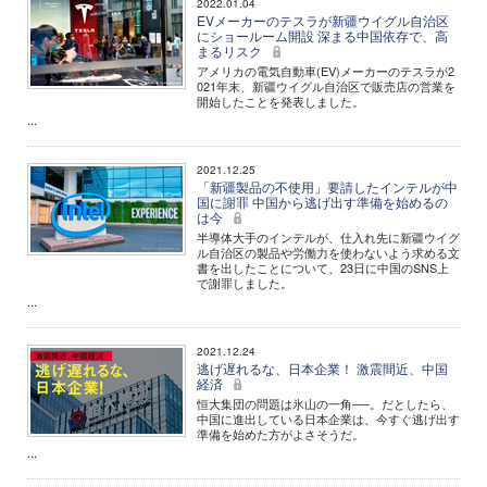
2022.01.04
EVメーカーのテスラが新疆ウイグル自治区
にショールーム開設 深まる中国依存で、高
まるリスク
アメリカの電気自動車(EV)メーカーのテスラが2
021年末、新疆ウイグル自治区で販売店の営業を
開始したことを発表しました。
...
2021.12.25
「新疆製品の不使用」要請したインテルが中
国に謝罪 中国から逃げ出す準備を始めるの
は今
半導体大手のインテルが、仕入れ先に新疆ウイグ
ル自治区の製品や労働力を使わないよう求める文
書を出したことについて、23日に中国のSNS上
で謝罪しました。
...
2021.12.24
逃げ遅れるな、日本企業！ 激震間近、中国
経済
恒大集団の問題は氷山の一角──。だとしたら、
中国に進出している日本企業は、今すぐ逃げ出す
準備を始めた方がよさそうだ。
...