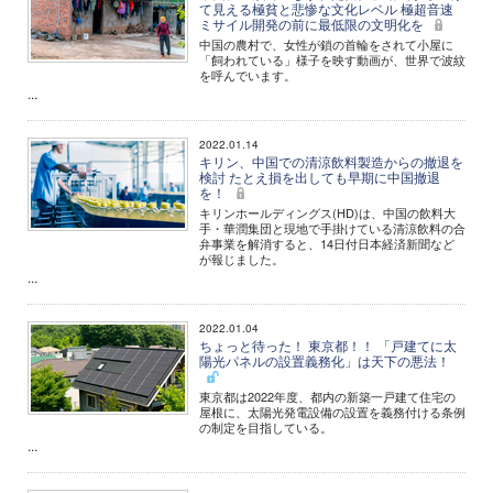
て見える極貧と悲惨な文化レベル 極超音速
ミサイル開発の前に最低限の文明化を
中国の農村で、女性が鎖の首輪をされて小屋に
「飼われている」様子を映す動画が、世界で波紋
を呼んでいます。
...
2022.01.14
キリン、中国での清涼飲料製造からの撤退を
検討 たとえ損を出しても早期に中国撤退
を！
キリンホールディングス(HD)は、中国の飲料大
手・華潤集団と現地で手掛けている清涼飲料の合
弁事業を解消すると、14日付日本経済新聞など
が報じました。
...
2022.01.04
ちょっと待った！ 東京都！！ 「戸建てに太
陽光パネルの設置義務化」は天下の悪法！
東京都は2022年度、都内の新築一戸建て住宅の
屋根に、太陽光発電設備の設置を義務付ける条例
の制定を目指している。
...