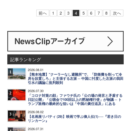
前へ
1
2
3
4
5
6
7
8
次へ
記事ランキング
2026.08.01
1
【熊本地震】"クーラーなし避難所"で、「防衛費を削って冷
房を設置しろ」と主張する左派 ─ 中国に忖度した左派の我田
引水の議論に批判殺到
2026.07.30
2
「コロナ対策の顔」ファウチ氏の「公の場の発言と矛盾する
日記公開」「公聴会で100回以上の黙秘権行使」が物議 ─ ト
ランプ政権の最終的な狙いは「中国の責任追及」にある
2026.08.02
3
【名画座リバティ (29)】映画で学ぶ偉人伝(1)──『若き日の
リンカーン』
2026.07.31
4