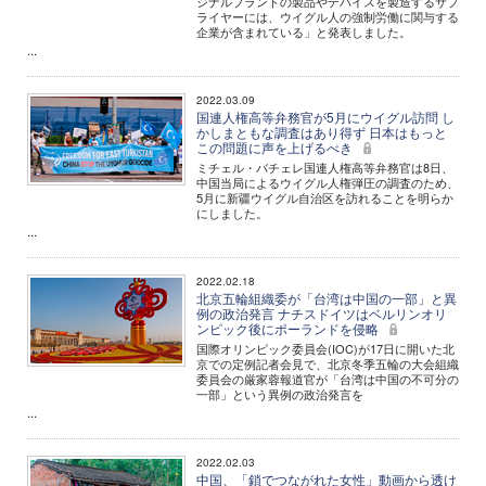
ジナルブランドの製品やデバイスを製造するサプ
ライヤーには、ウイグル人の強制労働に関与する
企業が含まれている」と発表しました。
...
2022.03.09
国連人権高等弁務官が5月にウイグル訪問 し
かしまともな調査はあり得ず 日本はもっと
この問題に声を上げるべき
ミチェル・バチェレ国連人権高等弁務官は8日、
中国当局によるウイグル人権弾圧の調査のため、
5月に新疆ウイグル自治区を訪れることを明らか
にしました。
...
2022.02.18
北京五輪組織委が「台湾は中国の一部」と異
例の政治発言 ナチスドイツはベルリンオリ
ンピック後にポーランドを侵略
国際オリンピック委員会(IOC)が17日に開いた北
京での定例記者会見で、北京冬季五輪の大会組織
委員会の厳家蓉報道官が「台湾は中国の不可分の
一部」という異例の政治発言を
...
2022.02.03
中国、「鎖でつながれた女性」動画から透け