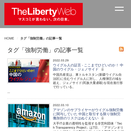
HOME
タグ「強制労働」の記事一覧
タグ「強制労働」の記事一覧
2022.03.29
ウイグル人の証言 - ここまでひどいのか！ 中
国のウイグル・ジェノサイド
中国共産党は、東トルキスタン(新疆ウイグル自
治区)に住むウイグル人に対し、人権弾圧の域を
超え、ジェノサイド(民族大量虐殺)を現在進行形
で行っている。
...
2022.03.10
アマゾンのサプライヤーがウイグル強制労働
に関与していた 中国と取引する限り強制労
働加担のリスクはぬぐえない
大手IT企業の透明性を監視する非営利団体「Tec
h Transparency Project」は7日、「アマゾンオリ