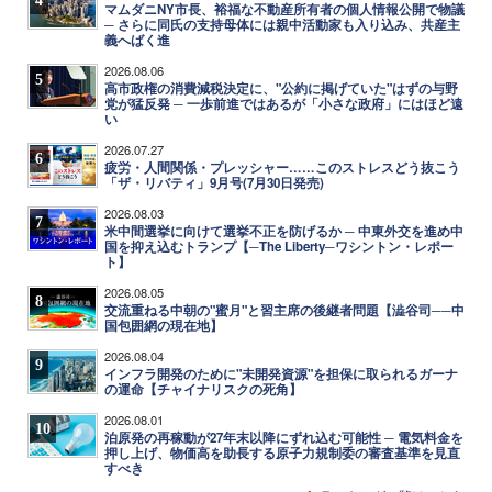
マムダニNY市長、裕福な不動産所有者の個人情報公開で物議
─ さらに同氏の支持母体には親中活動家も入り込み、共産主
義へばく進
2026.08.06
5
高市政権の消費減税決定に、"公約に掲げていた"はずの与野
党が猛反発 ─ 一歩前進ではあるが「小さな政府」にはほど遠
い
2026.07.27
6
疲労・人間関係・プレッシャー……このストレスどう抜こう
「ザ・リバティ」9月号(7月30日発売)
2026.08.03
7
米中間選挙に向けて選挙不正を防げるか ─ 中東外交を進め中
国を抑え込むトランプ【─The Liberty─ワシントン・レポー
ト】
2026.08.05
8
交流重ねる中朝の"蜜月"と習主席の後継者問題【澁谷司──中
国包囲網の現在地】
2026.08.04
9
インフラ開発のために"未開発資源"を担保に取られるガーナ
の運命【チャイナリスクの死角】
2026.08.01
10
泊原発の再稼動が27年末以降にずれ込む可能性 ─ 電気料金を
押し上げ、物価高を助長する原子力規制委の審査基準を見直
すべき