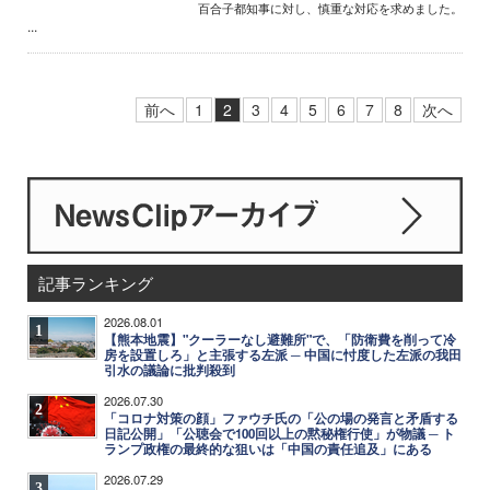
百合子都知事に対し、慎重な対応を求めました。
...
前へ
1
2
3
4
5
6
7
8
次へ
記事ランキング
2026.08.01
1
【熊本地震】"クーラーなし避難所"で、「防衛費を削って冷
房を設置しろ」と主張する左派 ─ 中国に忖度した左派の我田
引水の議論に批判殺到
2026.07.30
2
「コロナ対策の顔」ファウチ氏の「公の場の発言と矛盾する
日記公開」「公聴会で100回以上の黙秘権行使」が物議 ─ ト
ランプ政権の最終的な狙いは「中国の責任追及」にある
2026.07.29
3