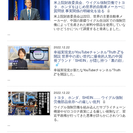
米上院財政委員会、ウイグル強制労働でトヨ
タ、ホンダをはじめ世界的自動車メーカーに
質問状 事実関係の明確化を迫る
米上院財政委員会は22日、世界の主要自動車メ
ーカーが、中国の新疆ウイグル自治区での強制労
働によって生産された材料や部品を使用していな
いかどうかについて調査すると発表しました。
...
2022.12.22
幸福実現党がYouTubeチャンネル"Truth Z"を
開設 世界中の若い世代に爆発的人気の中国
発ブランド「SHEIN」が隠し持つ「裏の顔」
幸福実現党が新たなYouTubeチャンネル"Truth
Z"を開設した。
...
2022.12.22
トヨタ、ホンダ、SHEIN…… ウイグル強制
労働部品依存への厳しい批判
ウイグル強制労働を組み込んだサプライチェーン
構築やゼロコロナ政策による厳しい統制など、習
近平政権が行ってきた悪事が詳らかにされつつあ
る。
...