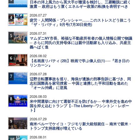
日本の洋上風力から英大手が撤退を検討し、三菱離脱に続く
激震 ─ 政府はもう潔くエネルギー政策の転換を表明すべき
2026.07.27
4
疲労・人間関係・プレッシャー……このストレスどう抜こう
「ザ・リバティ」9月号(7月30日発売)
2026.07.31
5
マムダニNY市長、裕福な不動産所有者の個人情報公開で物議
─ さらに同氏の支持母体には親中活動家も入り込み、共産主
義へばく進
2026.08.02
6
【名画座リバティ (29)】映画で学ぶ偉人伝(1)──『若き日の
リンカーン』
2026.07.28
7
辺野古転覆事故を巡り、海保が遺族の刑事告訴に基づき、同
志社国際高を家宅捜索 ─ 中国と連携した平和活動を進めた
「オール沖縄」に逆風
2026.08.03
8
米中間選挙に向けて選挙不正を防げるか ─ 中東外交を進め中
国を抑え込むトランプ【─The Liberty─ワシントン・レポー
ト】
2026.07.29
9
南米ペルーでケイコ・フジモリ新大統領就任 ─ 南米で親米・
トランプ支持政権が増えている
2026.08.01
10