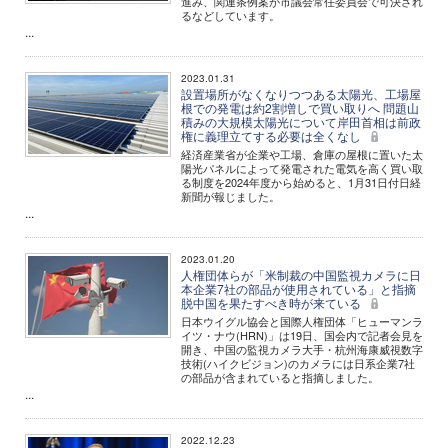
進み、関連条例案が市議会常任委員会で可決され
るなどしています。
...
2023.01.31
設置場所がなくなりつつある太陽光、工場屋
根での発電は約2割増しで買い取りへ 問題山
積みの大規模太陽光について岸田首相は前政
権に義理立てする必要は全くなし
経済産業省が企業や工場、倉庫の屋根に置いた太
陽光パネルによって発電された電気を高く買い取
る制度を2024年度から始めると、1月31日付日経
新聞が報じました。
...
2023.01.20
人権団体らが「米制裁の中国監視カメラに日
本企業7社の部品が使用されている」と指摘
脱中国を果たすべき時が来ている
日本ウイグル協会と国際人権団体「ヒューマンラ
イツ・ナウ(HRN)」は19日、国会内で記者会見を
開き、中国の監視カメラ大手・杭州海康威視数字
技術(ハイクビジョン)のカメラには日系企業7社
の部品が含まれていると指摘しました。
...
2022.12.23