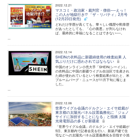
2022.12.21
マスコミ・政治家・裁判官・僧侶──えっ！
この人が地獄行き!? 「ザ・リバティ」2月号
(12月23日発売)
どれだけ学歴が高くても、華々しい職歴や勲章歴
があったとしても、「心の善悪」が判らなけれ
ば、最終的に幸福になることはできない──。
...
2022.12.14
SHEINの衣料品に新疆綿使用の検査結果 人
気ぶりだけに惑わされてはならない
中国のオンライン小売大手「SHEIN(シーイン)」
の衣料品に中国の新疆ウイグル自治区で生産され
た綿が使われているという検査結果が出たと、米
ブルームバーグ・ニュースが11月下旬に報じま
した。
...
2022.12.06
世界ウイグル会議のドルクン・エイサ総裁が
東京都の太陽光パネル設置義務化に「ジェノ
サイドに加担することになる」と指摘 太陽
光発電部品の多くが新疆産
「世界ウイグル会議」のドルクン・エイサ総裁が
5日、東京都内で記者会見を行い、新築戸建て住
宅などへの太陽光パネル設置義務化を目指す小池