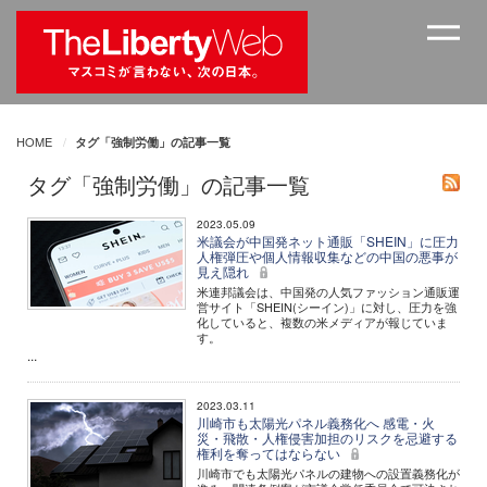
HOME
タグ「強制労働」の記事一覧
タグ「強制労働」の記事一覧
2023.05.09
米議会が中国発ネット通販「SHEIN」に圧力
人権弾圧や個人情報収集などの中国の悪事が
見え隠れ
米連邦議会は、中国発の人気ファッション通販運
営サイト「SHEIN(シーイン)」に対し、圧力を強
化していると、複数の米メディアが報じていま
す。
...
2023.03.11
川崎市も太陽光パネル義務化へ 感電・火
災・飛散・人権侵害加担のリスクを忌避する
権利を奪ってはならない
川崎市でも太陽光パネルの建物への設置義務化が