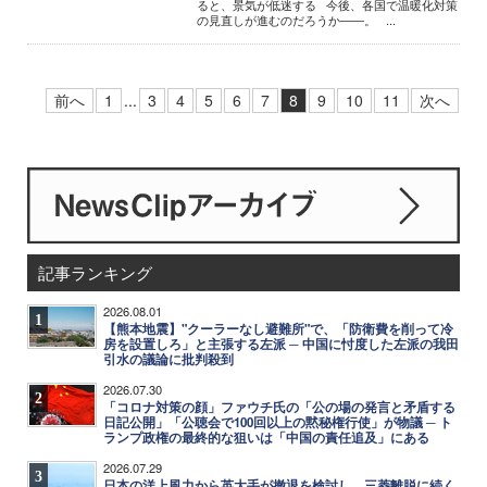
ると、景気が低迷する 今後、各国で温暖化対策
の見直しが進むのだろうか――。 ...
前へ
1
...
3
4
5
6
7
8
9
10
11
次へ
記事ランキング
2026.08.01
1
【熊本地震】"クーラーなし避難所"で、「防衛費を削って冷
房を設置しろ」と主張する左派 ─ 中国に忖度した左派の我田
引水の議論に批判殺到
2026.07.30
2
「コロナ対策の顔」ファウチ氏の「公の場の発言と矛盾する
日記公開」「公聴会で100回以上の黙秘権行使」が物議 ─ ト
ランプ政権の最終的な狙いは「中国の責任追及」にある
2026.07.29
3
日本の洋上風力から英大手が撤退を検討し、三菱離脱に続く