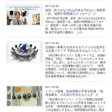
2017.04.30
追悼 - 誇りがなければ日本を守れない 渡部昇
一氏、他界21時間後のメッセージ
2017年6月号記事 追悼 誇りがなければ日本を
守れない 渡部昇一氏、他界21時間後のメッセー
ジ 渡部昇一 日本への申し送り事項 死後21時
間、復活のメッセージ 大川隆法著 幸福の科学出
版 保守言論界の重鎮が、この...
2017.04.29
北朝鮮へ軍事力を誇示するアメリカを批判す
る左翼メディア 平和を乱すのはどっち？
《本記事のポイント》 左翼メディアは、北朝鮮
問題は「対話」で解決しようとのスタンス 今ま
でも「話し合い」はさんざん行ってきたが、解決
できていない 反戦運動の盛り上がりで、「世界
の警察官」の手足を縛るのは危険 北朝鮮の核開
発問題について、28日夜(日本時間)より、国連の
安全保障理事会で閣僚級会合が行...
2017.03.28
トランプ政権、気候変動の予算を削減 「地
球温暖化」の主張が不況をもたらす
《本記事のポイント》 トランプ政権は気候変
動に関するプロジェクトの予算を大幅にカットす
る方針 「地球温暖化の原因は二酸化炭素」とい
うのは仮説にすぎない 地球温暖化対策をし過ぎ