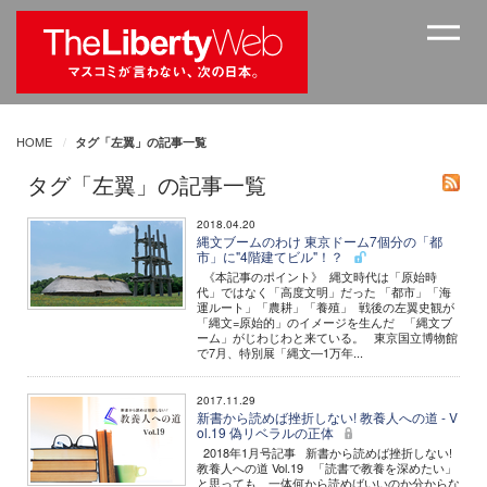
HOME
タグ「左翼」の記事一覧
タグ「左翼」の記事一覧
2018.04.20
縄文ブームのわけ 東京ドーム7個分の「都
市」に"4階建てビル"！？
《本記事のポイント》 縄文時代は「原始時
代」ではなく「高度文明」だった 「都市」「海
運ルート」「農耕」「養殖」 戦後の左翼史観が
「縄文=原始的」のイメージを生んだ 「縄文ブ
ーム」がじわじわと来ている。 東京国立博物館
で7月、特別展「縄文―1万年...
2017.11.29
新書から読めば挫折しない! 教養人への道 - V
ol.19 偽リベラルの正体
2018年1月号記事 新書から読めば挫折しない!
教養人への道 Vol.19 「読書で教養を深めたい」
と思っても、一体何から読めばいいのか分からな