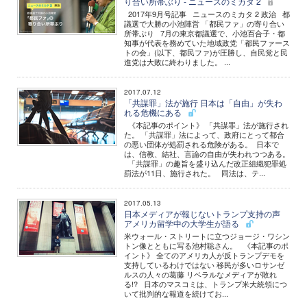
り合い所帯ぶり - ニュースのミカタ 2
2017年9月号記事 ニュースのミカタ 2 政治 都
議選で大勝の小池陣営 「都民ファ」の寄り合い
所帯ぶり 7月の東京都議選で、小池百合子・都
知事が代表を務めていた地域政党「都民ファース
トの会」(以下、都民ファ)が圧勝し、自民党と民
進党は大敗に終わりました。 ...
2017.07.12
「共謀罪」法が施行 日本は「自由」が失わ
れる危機にある
《本記事のポイント》 「共謀罪」法が施行され
た。 「共謀罪」法によって、政府にとって都合
の悪い団体が処罰される危険がある。 日本で
は、信教、結社、言論の自由が失われつつある。
「共謀罪」の趣旨を盛り込んだ改正組織犯罪処
罰法が11日、施行された。 同法は、テ...
2017.05.13
日本メディアが報じないトランプ支持の声
アメリカ留学中の大学生が語る
米ウォール・ストリートに立つジョージ・ワシン
トン像とともに写る池村聡さん。 《本記事のポ
イント》 全てのアメリカ人が反トランプデモを
支持しているわけではない 移民が多いロサンゼ
ルスの人々の葛藤 リベラルなメディアが敗れ
る!? 日本のマスコミは、トランプ米大統領につ
いて批判的な報道を続けてお...