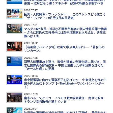
激震 ─ 政府はもう潔くエネルギー政策の転換を表明すべき
2026.07.27
4
疲労・人間関係・プレッシャー……このストレスどう抜こう
「ザ・リバティ」9月号(7月30日発売)
2026.07.31
5
マムダニNY市長、裕福な不動産所有者の個人情報公開で物議
─ さらに同氏の支持母体には親中活動家も入り込み、共産主
義へばく進
2026.08.02
6
【名画座リバティ (29)】映画で学ぶ偉人伝(1)──『若き日の
リンカーン』
2026.07.28
7
辺野古転覆事故を巡り、海保が遺族の刑事告訴に基づき、同
志社国際高を家宅捜索 ─ 中国と連携した平和活動を進めた
「オール沖縄」に逆風
2026.08.03
8
米中間選挙に向けて選挙不正を防げるか ─ 中東外交を進め中
国を抑え込むトランプ【─The Liberty─ワシントン・レポー
ト】
2026.07.29
9
南米ペルーでケイコ・フジモリ新大統領就任 ─ 南米で親米・
トランプ支持政権が増えている
2026.08.01
10
泊原発の再稼動が27年末以降にずれ込む可能性 ─ 電気料金を