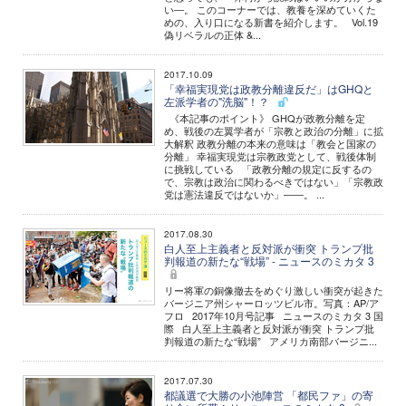
い―。 このコーナーでは、教養を深めていくた
めの、入り口になる新書を紹介します。 Vol.19
偽リベラルの正体 &...
2017.10.09
「幸福実現党は政教分離違反だ」はGHQと
左派学者の"洗脳"！？
《本記事のポイント》 GHQが政教分離を定
め、戦後の左翼学者が「宗教と政治の分離」に拡
大解釈 政教分離の本来の意味は「教会と国家の
分離」 幸福実現党は宗教政党として、戦後体制
に挑戦している 「政教分離の規定に反するの
で、宗教は政治に関わるべきではない」「宗教政
党は憲法違反ではないか」――。 ...
2017.08.30
白人至上主義者と反対派が衝突 トランプ批
判報道の新たな“戦場” - ニュースのミカタ 3
リー将軍の銅像撤去をめぐり激しい衝突が起きた
バージニア州シャーロッツビル市。写真：AP/ア
フロ 2017年10月号記事 ニュースのミカタ 3 国
際 白人至上主義者と反対派が衝突 トランプ批
判報道の新たな“戦場” アメリカ南部バージニ...
2017.07.30
都議選で大勝の小池陣営 「都民ファ」の寄