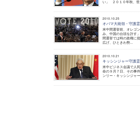
い」 ２０１０年秋、世界
2010.10.25
オバマ大統領・守護
米中間選挙前、オレゴンで
み、中国の台頭を許す」
間選挙では時の政権に
広げ、ひときわ勢...
2010.10.21
キッシンジャー守護
米中ビジネス会議で人民元
命の９月７日、その事件
ンリー・キッシンジャー博