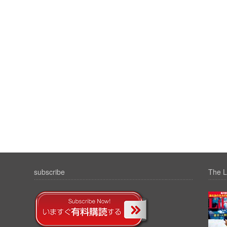
subscribe
The L