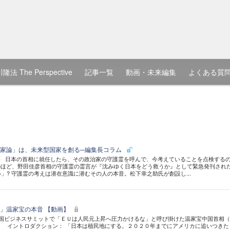
隆法 The Perspective
記事一覧
動画・未来編集
よくある質
家論」は、未来型国家を創る─編集長コラム
事 日本の首相に就任したら、その政治家の守護霊を呼んで、今考えていることを点検する
のほど、野田佳彦首相の守護霊の霊言が『沈みゆく日本をどう救うか』として緊急発刊され
? 守護霊の考えは潜在意識に潜むその人の本音。松下幸之助氏が創設し...
」温家宝の本音 【動画】
・中国ビジネスサミットで「ＥＵは人民元上昇へ圧力かけるな」と呼び掛けた温家宝中国首相
0/6） イントロダクション： 「日本は植民地にする。２０２０年までにアメリカに追いつきた