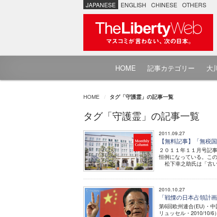
JAPANESE
ENGLISH
CHINESE
OTHERS
HOME
記事カテゴリー
大川
HOME
タグ「守護霊」の記事一覧
タグ「守護霊」の記事一覧
2011.09.27
【無料記事】「無税国
２０１１年１１月号記
恒例になっている。こ
松下幸之助氏は「古い」
2010.10.27
「戦慄の日本占領計画
第6回欧州連合(EU)
リュッセル・2010/1