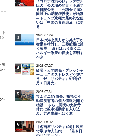
「コロナ対策の顔」ファウチ
氏の「公の場の発言と矛盾す
る日記公開」「公聴会で100
回以上の黙秘権行使」が物議
─ トランプ政権の最終的な狙
いは「中国の責任追及」にあ
る
憎
 中
2026.07.29
層を
3
日本の洋上風力から英大手が
撤退を検討し、三菱離脱に続
く激震 ─ 政府はもう潔くエ
ネルギー政策の転換を表明す
べき
：運
2026.07.27
4
たヘ
疲労・人間関係・プレッシャ
ー……このストレスどう抜こ
う「ザ・リバティ」9月号(7
月30日発売)
2026.07.31
5
マムダニNY市長、裕福な不
次へ
動産所有者の個人情報公開で
物議 ─ さらに同氏の支持母
体には親中活動家も入り込
み、共産主義へばく進
2026.08.02
6
【名画座リバティ (29)】映画
で学ぶ偉人伝(1)──『若き日
のリンカーン』