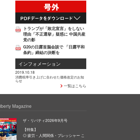
トランプが「敗北宣言」をしない
理由「不正選挙」疑惑に 中国共産
党の影
G20の日露首脳会談で 「日露平和
条約」締結の決断を
インフォメーション
2019.10.18
消費税率引き上げに合わせた価格改定のお知
らせ
一覧はこちら
iberty Magazine
ザ・リバティ2026年9月号
【特集】
◎ 疲労・人間関係・プレッシャー こ