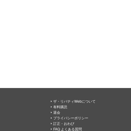
ザ・リバティWebについて
有料購読
退会
プライバシーポリシー
訂正・おわび
FAQ よくある質問