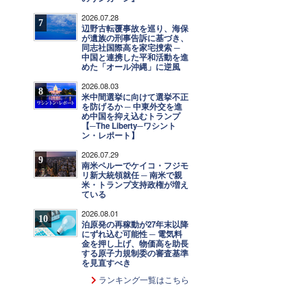
2026.07.28
7
辺野古転覆事故を巡り、海保
が遺族の刑事告訴に基づき、
同志社国際高を家宅捜索 ─
中国と連携した平和活動を進
めた「オール沖縄」に逆風
2026.08.03
8
米中間選挙に向けて選挙不正
を防げるか ─ 中東外交を進
め中国を抑え込むトランプ
【─The Liberty─ワシント
ン・レポート】
2026.07.29
9
南米ペルーでケイコ・フジモ
リ新大統領就任 ─ 南米で親
米・トランプ支持政権が増え
ている
2026.08.01
10
泊原発の再稼動が27年末以降
にずれ込む可能性 ─ 電気料
金を押し上げ、物価高を助長
する原子力規制委の審査基準
を見直すべき
ランキング一覧はこちら