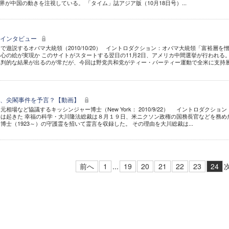
が中国の動きを注視している。 「タイム」誌アジア版（10月18日号）...
霊インタビュー
遊説するオバマ大統領（2010/10/20） イントロダクション：オバマ大統領「富裕層を
心の絵が実現か このサイトがスタートする翌日の11月2日、アメリカ中間選挙が行われる。
批判的な結果が出るのが常だが、今回は野党共和党がティー・パーティー運動で全米に支持
霊、尖閣事件を予言？【動画】
相場など協議するキッシンジャー博士（New York： 2010/9/22） イントロダクション
は起きた 幸福の科学・大川隆法総裁は８月１９日、米ニクソン政権の国務長官などを務め
士（1923～）の守護霊を招いて霊言を収録した。 その理由を大川総裁は...
前へ
1
...
19
20
21
22
23
24