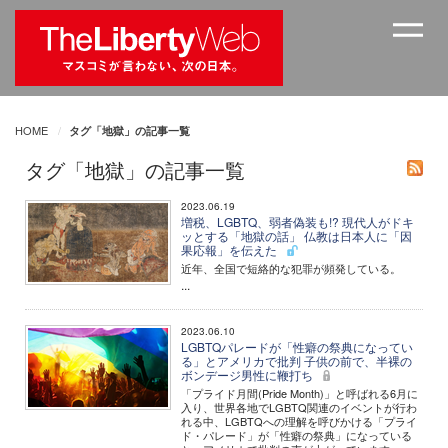
HOME
タグ「地獄」の記事一覧
タグ「地獄」の記事一覧
2023.06.19
増税、LGBTQ、弱者偽装も!? 現代人がドキ
ッとする「地獄の話」 仏教は日本人に「因
果応報」を伝えた
近年、全国で短絡的な犯罪が頻発している。
...
2023.06.10
LGBTQパレードが「性癖の祭典になってい
る」とアメリカで批判 子供の前で、半裸の
ボンデージ男性に鞭打ち
「プライド月間(Pride Month)」と呼ばれる6月に
入り、世界各地でLGBTQ関連のイベントが行わ
れる中、LGBTQへの理解を呼びかける「プライ
ド・パレード」が「性癖の祭典」になっている