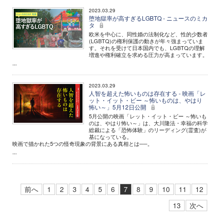
2023.03.29
堕地獄率が高すぎるLGBTQ - ニュースのミカ
タ
欧米を中心に、同性婚の法制化など、性的少数者
(LGBTQ)の権利保護の動きが年々強まっていま
す。それを受けて日本国内でも、LGBTQの理解
増進や権利確立を求める圧力が高まっています。
...
2023.03.29
人智を超えた怖いものは存在する - 映画「レ
ット・イット・ビー ～怖いものは、やはり
怖い～」5月12日公開
5月公開の映画「レット・イット・ビー ～怖いも
のは、やはり怖い～」は、大川隆法・幸福の科学
総裁による「恐怖体験」のリーディング(霊査)が
基になっている。
映画で描かれた5つの怪奇現象の背景にある真相とは──。
...
前へ
1
2
3
4
5
6
7
8
9
10
11
12
13
次へ