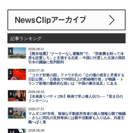
記事ランキング
2026.08.01
1
【熊本地震】"クーラーなし避難所"で、「防衛費を削って冷
房を設置しろ」と主張する左派 ─ 中国に忖度した左派の我田
引水の議論に批判殺到
2026.07.30
2
「コロナ対策の顔」ファウチ氏の「公の場の発言と矛盾する
日記公開」「公聴会で100回以上の黙秘権行使」が物議 ─ ト
ランプ政権の最終的な狙いは「中国の責任追及」にある
2026.08.02
3
【名画座リバティ (29)】映画で学ぶ偉人伝(1)──『若き日の
リンカーン』
2026.07.31
4
マムダニNY市長、裕福な不動産所有者の個人情報公開で物議
─ さらに同氏の支持母体には親中活動家も入り込み、共産主
義へばく進
2026.08.06
5