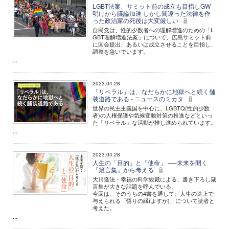
LGBT法案、サミット前の成立も目指しGW
明けから議論加速 しかし間違った法律を作
った政治家の死後は大変厳しい
自民党は、性的少数者への理解増進のための「L
GBT理解増進法案」について、広島サミット前
に国会提出、あるいは成立させることを目指し、
調整を急いでいます。
...
2023.04.28
「リベラル」は、なだらかに地獄へと続く舗
装道路である - ニュースのミカタ
世界の民主主義国を中心に、LGBTQ(性的少数
者)の人権保護や気候変動対策の推進などといっ
た「リベラル」な活動が推し進められています。
...
2023.04.28
人生の「目的」と「使命」 ──未来を開く
『箴言集』から考える
大川隆法・幸福の科学総裁による、書き下ろし箴
言集が大きな話題を呼んでいる。
今回は、そのうちの4書を通して、人生の途上で
与えられる「悟りの縁(よすが)」について読者と
考えた。
...