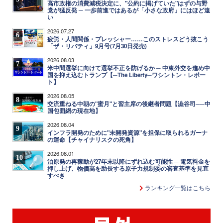
高市政権の消費減税決定に、"公約に掲げていた"はずの与野
党が猛反発 ─ 一歩前進ではあるが「小さな政府」にはほど遠
い
2026.07.27
6
疲労・人間関係・プレッシャー……このストレスどう抜こう
「ザ・リバティ」9月号(7月30日発売)
2026.08.03
7
米中間選挙に向けて選挙不正を防げるか ─ 中東外交を進め中
国を抑え込むトランプ【─The Liberty─ワシントン・レポー
ト】
2026.08.05
8
交流重ねる中朝の"蜜月"と習主席の後継者問題【澁谷司──中
国包囲網の現在地】
2026.08.04
9
インフラ開発のために"未開発資源"を担保に取られるガーナ
の運命【チャイナリスクの死角】
2026.08.01
10
泊原発の再稼動が27年末以降にずれ込む可能性 ─ 電気料金を
押し上げ、物価高を助長する原子力規制委の審査基準を見直
すべき
ランキング一覧はこちら