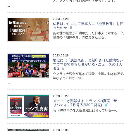
と、アメリカで批判の声が上がっています。
...
2023.05.29
仏教はいかにして日本人に『地獄教育』を行
ったのか
あの世の概念が不明瞭だった日本人に対する、仏
教僧の「地獄教育」の歴史をたどる。
...
2023.05.29
地獄には「憲法九条」と刻印された臆病なシ
マウマ姿で堕ちた者がいる - ニュースのミカ
タ 2
ウクライナ戦争が起きて以降、中国の動きは不気
味なように静かです。
...
2023.05.27
メディアが黙殺する トランプの真実「ザ・
リバティ」7月号(5月30日発売)
もう2024年の米大統領選は始まっている──。
...
2023.05.04