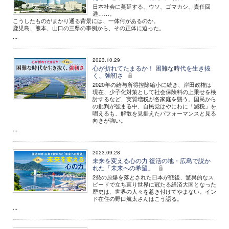
日本社会に蔓延する、ウソ、ゴマカシ、責任回
避……。
こうしたものがまかり通る背景には、一体何があるのか。
鹿児島、熊本、山口の三県の事例から、その正体に迫った。
...
2023.10.29
心が折れてたまるか！ 困難な時代を生き抜
く、強靭さ
2020年の給与所得控除縮小に続き、岸田政権は
現在、少子化対策として社会保険料の上乗せを検
討するなど、実質増税が各家庭を襲う。国民から
の批判が強まる中、自民党はやにわに「減税」を
唱えるも、解散を見据えたパフォーマンスと見る
向きが強い。
...
2023.09.28
未来を変える心の力 復活の地・広島で説か
れた「未来への希望」
2発の原爆を落とされた日本が戦後、驚異的なス
ピードで立ち直り世界に冠たる経済大国となった
歴史は、世界の人々を惹き付けてやまない。イン
ド在住の野口航太さんはこう語る。
...