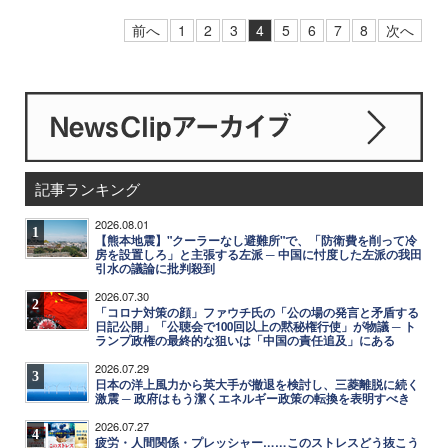
前へ
1
2
3
4
5
6
7
8
次へ
記事ランキング
2026.08.01
1
【熊本地震】"クーラーなし避難所"で、「防衛費を削って冷
房を設置しろ」と主張する左派 ─ 中国に忖度した左派の我田
引水の議論に批判殺到
2026.07.30
2
「コロナ対策の顔」ファウチ氏の「公の場の発言と矛盾する
日記公開」「公聴会で100回以上の黙秘権行使」が物議 ─ ト
ランプ政権の最終的な狙いは「中国の責任追及」にある
2026.07.29
3
日本の洋上風力から英大手が撤退を検討し、三菱離脱に続く
激震 ─ 政府はもう潔くエネルギー政策の転換を表明すべき
2026.07.27
4
疲労・人間関係・プレッシャー……このストレスどう抜こう