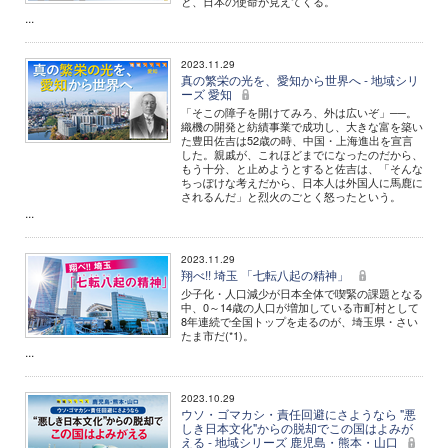
と、日本の使命が見えてくる。
...
2023.11.29
真の繁栄の光を、愛知から世界へ - 地域シリ
ーズ 愛知
「そこの障子を開けてみろ、外は広いぞ」──。
織機の開発と紡績事業で成功し、大きな富を築い
た豊田佐吉は52歳の時、中国・上海進出を宣言
した。親戚が、これほどまでになったのだから、
もう十分、と止めようとすると佐吉は、「そんな
ちっぽけな考えだから、日本人は外国人に馬鹿に
されるんだ」と烈火のごとく怒ったという。
...
2023.11.29
翔べ!! 埼玉 「七転八起の精神」
少子化・人口減少が日本全体で喫緊の課題となる
中、0～14歳の人口が増加している市町村として
8年連続で全国トップを走るのが、埼玉県・さい
たま市だ(*1)。
...
2023.10.29
ウソ・ゴマカシ・責任回避にさようなら "悪
しき日本文化"からの脱却でこの国はよみが
える - 地域シリーズ 鹿児島・熊本・山口