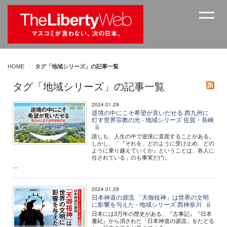
HOME
タグ「地域シリーズ」の記事一覧
タグ「地域シリーズ」の記事一覧
2024.01.29
逆境の中にこそ希望が見いだせる 西九州に
灯す世界宗教の光 - 地域シリーズ 佐賀・長崎
誰しも、人生の中で逆境に直面することがある。
しかし、「『それを、どのように受け止め、どの
ように乗り越えていくか』ということは、各人に
任されている」のも事実だ(*)。
...
2024.01.29
日本神道の源流 「天御祖神」は世界の文明
に影響を与えた - 地域シリーズ 西神奈川
日本には3万年の歴史がある。『古事記』『日本
書紀』から消された「日本神道の源流」をたどる