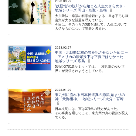
2023.03.29
"妖怪性"の脱却から始まる人生のきらめき -
地域シリーズ 岡山・鳥取・島根
大川隆法・幸福の科学総裁による、書き下ろし箴
言集が大きな話題を呼んでいる。
今回は、そのうちの3書を通して、人生において
大切なものについて読者と考えた。
...
2023.02.27
中国・北朝鮮に核の悪を犯させないために ─
─アメリカの原爆投下は正義ではなかった-
地域シリーズ 広島
5月のG7広島サミットでは、「核兵器のない世
界」が発信されようとしている。
...
2023.01.29
東九州に流れる日本神道真の源流 始まりの
神「天御祖神」- 地域シリーズ 大分・宮崎
日本文明には、実は3万年の歴史があった。
その事実を通してこそ、東九州の真の役割が見え
てくる。
...