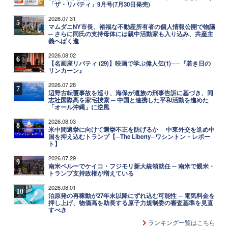
「ザ・リバティ」9月号(7月30日発売)
2026.07.31
5
マムダニNY市長、裕福な不動産所有者の個人情報公開で物議
─ さらに同氏の支持母体には親中活動家も入り込み、共産主
義へばく進
2026.08.02
6
【名画座リバティ (29)】映画で学ぶ偉人伝(1)──『若き日の
リンカーン』
2026.07.28
7
辺野古転覆事故を巡り、海保が遺族の刑事告訴に基づき、同
志社国際高を家宅捜索 ─ 中国と連携した平和活動を進めた
「オール沖縄」に逆風
2026.08.03
8
米中間選挙に向けて選挙不正を防げるか ─ 中東外交を進め中
国を抑え込むトランプ【─The Liberty─ワシントン・レポー
ト】
2026.07.29
9
南米ペルーでケイコ・フジモリ新大統領就任 ─ 南米で親米・
トランプ支持政権が増えている
2026.08.01
10
泊原発の再稼動が27年末以降にずれ込む可能性 ─ 電気料金を
押し上げ、物価高を助長する原子力規制委の審査基準を見直
すべき
ランキング一覧はこちら