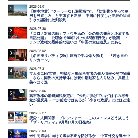
2026.08.01
1
【熊本地震】"クーラーなし避難所"で、「防衛費を削って冷
房を設置しろ」と主張する左派 ─ 中国に忖度した左派の我田
引水の議論に批判殺到
2026.07.30
2
「コロナ対策の顔」ファウチ氏の「公の場の発言と矛盾する
日記公開」「公聴会で100回以上の黙秘権行使」が物議 ─ ト
ランプ政権の最終的な狙いは「中国の責任追及」にある
2026.08.02
3
【名画座リバティ (29)】映画で学ぶ偉人伝(1)──『若き日の
リンカーン』
2026.07.31
4
マムダニNY市長、裕福な不動産所有者の個人情報公開で物議
─ さらに同氏の支持母体には親中活動家も入り込み、共産主
義へばく進
2026.08.06
5
高市政権の消費減税決定に、"公約に掲げていた"はずの与野
党が猛反発 ─ 一歩前進ではあるが「小さな政府」にはほど遠
い
2026.07.27
6
疲労・人間関係・プレッシャー……このストレスどう抜こう
「ザ・リバティ」9月号(7月30日発売)
2026.08.03
7
米中間選挙に向けて選挙不正を防げるか ─ 中東外交を進め中