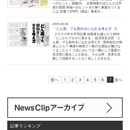
へのヒント』講義(5) 企業倒産のほとんどは手
形が原因 幸福へのヒント光り輝く家庭をつくる
には 定価 1,575円（税込）著者大...
2004.06.06
「どん底」でも前向きになれる考え方
２００４年８月号記事 自殺者を減らそう2004
「どこからでもやり直せる」 経済苦生活苦「ど
ん底」でも前向きになれる考え方 突然会社が倒
産したら？ 事故や病気で一家の大黒柱が働けな
くなったら？ 人生においては一瞬にして最悪の
生活苦に陥ることがある。 そんな時、未来を悲
観して自殺することなく逞しく人生を立...
前へ
1
2
3
4
5
6
7
次へ
記事ランキング