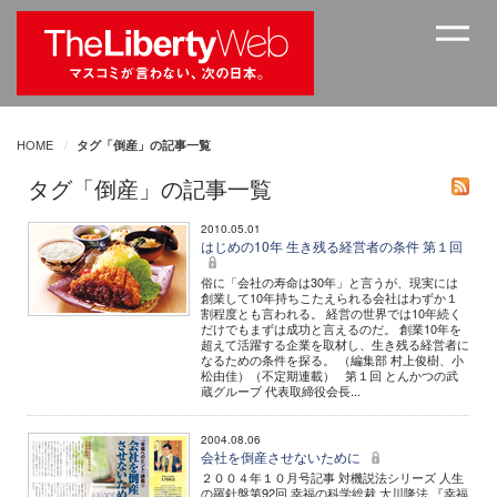
HOME
タグ「倒産」の記事一覧
タグ「倒産」の記事一覧
2010.05.01
はじめの10年 生き残る経営者の条件 第１回
俗に「会社の寿命は30年」と言うが、現実には
創業して10年持ちこたえられる会社はわずか１
割程度とも言われる。 経営の世界では10年続く
だけでもまずは成功と言えるのだ。 創業10年を
超えて活躍する企業を取材し、生き残る経営者に
なるための条件を探る。 （編集部 村上俊樹、小
松由佳）（不定期連載） 第１回 とんかつの武
蔵グループ 代表取締役会長...
2004.08.06
会社を倒産させないために
２００４年１０月号記事 対機説法シリーズ 人生
の羅針盤第92回 幸福の科学総裁 大川隆法 『幸福