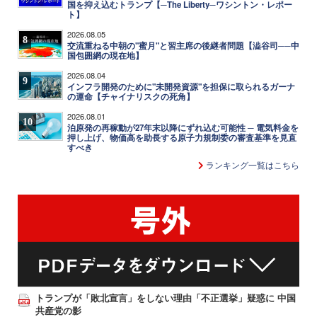
国を抑え込むトランプ【─The Liberty─ワシントン・レポー
ト】
2026.08.05
8
交流重ねる中朝の"蜜月"と習主席の後継者問題【澁谷司──中
国包囲網の現在地】
2026.08.04
9
インフラ開発のために"未開発資源"を担保に取られるガーナ
の運命【チャイナリスクの死角】
2026.08.01
10
泊原発の再稼動が27年末以降にずれ込む可能性 ─ 電気料金を
押し上げ、物価高を助長する原子力規制委の審査基準を見直
すべき
ランキング一覧はこちら
トランプが「敗北宣言」をしない理由「不正選挙」疑惑に 中国
共産党の影