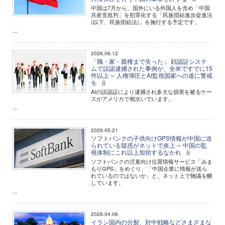
中国は7月から、国外にいる外国人を含め「中国
共産党批判」を犯罪化する「民族団結進歩促進法
(以下、民族団結法)」を施行する予定です。
...
2026.06.12
「職・家・親権まで失った」 顔認証システ
ムで誤認逮捕された事例が、全米ですでに15
件以上 ─ 人権弾圧とAI監視国家への道に警戒
を
AIの誤認証により逮捕され多大な損害を被るケー
スがアメリカで相次いでいます。
...
2026.05.21
ソフトバンクの子供向けGPS情報が中国に送
られている疑惑がネットで炎上 ─ 中国の監
視体制にこれ以上加担するなかれ
ソフトバンクの児童向け位置情報サービス「みま
もりGPS」をめぐり、「中国企業に情報が送ら
れているのではないか」と、ネット上で物議を醸
しています。
...
2026.04.06
イラン国内の分裂、対中戦略などさまざまな