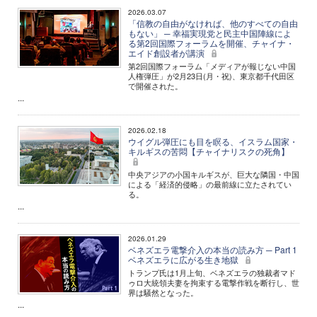
2026.03.07
「信教の自由がなければ、他のすべての自由
もない」 ─ 幸福実現党と民主中国陣線によ
る第2回国際フォーラムを開催、チャイナ・
エイド創設者が講演
第2回国際フォーラム「メディアが報じない中国
人権弾圧」が2月23日(月・祝)、東京都千代田区
で開催された。
...
2026.02.18
ウイグル弾圧にも目を瞑る、イスラム国家・
キルギスの苦悶【チャイナリスクの死角】
中央アジアの小国キルギスが、巨大な隣国・中国
による「経済的侵略」の最前線に立たされてい
る。
...
2026.01.29
ベネズエラ電撃介入の本当の読み方 ─ Part 1
ベネズエラに広がる生き地獄
トランプ氏は1月上旬、ベネズエラの独裁者マド
ゥロ大統領夫妻を拘束する電撃作戦を断行し、世
界は騒然となった。
...