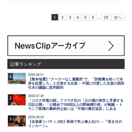
1
2
3
4
5
6
...
25
次へ
記事ランキング
2026.08.01
1
【熊本地震】"クーラーなし避難所"で、「防衛費を削って冷
房を設置しろ」と主張する左派 ─ 中国に忖度した左派の我田
引水の議論に批判殺到
2026.07.30
2
「コロナ対策の顔」ファウチ氏の「公の場の発言と矛盾する
日記公開」「公聴会で100回以上の黙秘権行使」が物議 ─ ト
ランプ政権の最終的な狙いは「中国の責任追及」にある
2026.08.02
3
【名画座リバティ (29)】映画で学ぶ偉人伝(1)──『若き日の
リンカーン』