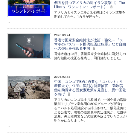
側面を持つアメリカの対イラン攻撃 【─The
Liberty─ワシントン・レポート】
アメリカとイスラエルが2月28日にイラン攻撃を
開始してから、1カ月が経った。
...
2026.03.24
香港で国家安全維持法が改訂・強化 ─ 「ス
マホのパスワード提供拒否は犯罪」など自由
への弾圧を強める中国
香港政府は23日、香港国家安全維持法(国安法)の
施行細則の改正を発表し、同日施行しました。
...
2026.03.13
中国、コンゴでEVに必要な「コバルト」生
産拡大で、住民に深刻な健康被害 ─ 強制労
働を助長する脱炭素政策を見直し、脱中国化
を急げ
アフリカのコンゴ民主共和国で、中国企業の洛陽
欒川モリブデン業集団CMOCグループが所有す
るコバルト処理施設から排出された二酸化硫黄に
よる公害で、現地の従業員や周辺住民が、吐血や
流産、先天性異常などの症状を訴えていたことが
明らかになりました。
...