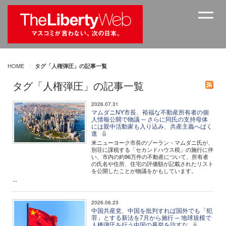
HOME
タグ「人権弾圧」の記事一覧
タグ「人権弾圧」の記事一覧
2026.07.31
マムダニNY市長、裕福な不動産所有者の個
人情報公開で物議 ─ さらに同氏の支持母体
には親中活動家も入り込み、共産主義へばく
進
米ニューヨーク市長のゾーラン・マムダニ氏が、
別荘に課税する「セカンドハウス税」の施行に伴
い、市内の約96万件の不動産について、所有者
の氏名や住所、住宅の評価額が記載されたリスト
を公開したことが物議をかもしています。
...
2026.06.23
中国共産党、中国を批判すれば国外でも「犯
罪」とする新法を7月から施行 ─ 地球規模で
人権弾圧を行う中国の暴挙を許すな