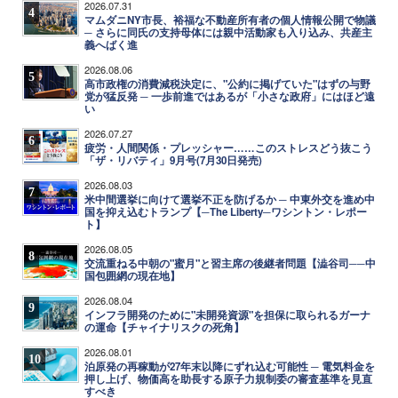
2026.07.31
4
マムダニNY市長、裕福な不動産所有者の個人情報公開で物議
─ さらに同氏の支持母体には親中活動家も入り込み、共産主
義へばく進
2026.08.06
5
高市政権の消費減税決定に、"公約に掲げていた"はずの与野
党が猛反発 ─ 一歩前進ではあるが「小さな政府」にはほど遠
い
2026.07.27
6
疲労・人間関係・プレッシャー……このストレスどう抜こう
「ザ・リバティ」9月号(7月30日発売)
2026.08.03
7
米中間選挙に向けて選挙不正を防げるか ─ 中東外交を進め中
国を抑え込むトランプ【─The Liberty─ワシントン・レポー
ト】
2026.08.05
8
交流重ねる中朝の"蜜月"と習主席の後継者問題【澁谷司──中
国包囲網の現在地】
2026.08.04
9
インフラ開発のために"未開発資源"を担保に取られるガーナ
の運命【チャイナリスクの死角】
2026.08.01
10
泊原発の再稼動が27年末以降にずれ込む可能性 ─ 電気料金を
押し上げ、物価高を助長する原子力規制委の審査基準を見直
すべき